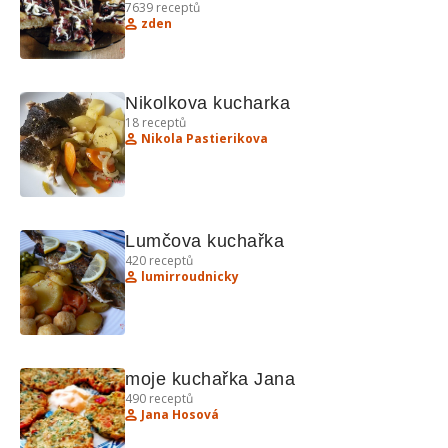
7639
receptů
zden
Nikolkova kucharka
18
receptů
Nikola Pastierikova
Lumčova kuchařka
420
receptů
lumirroudnicky
moje kuchařka Jana
490
receptů
Jana Hosová