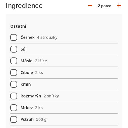
Ingredience
Ostatní
Česnek
4 stroužky
Sůl
Máslo
2 lžíce
Cibule
2 ks
Kmín
Rozmarýn
2 snítky
Mrkev
2 ks
Pstruh
500 g