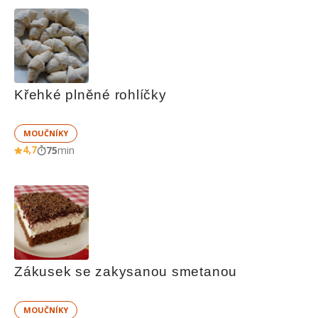
Křehké plněné rohlíčky
MOUČNÍKY
4,7
75
min
Zákusek se zakysanou smetanou
MOUČNÍKY