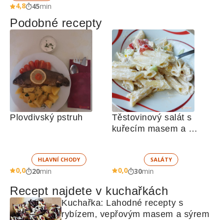
4,8
45
min
Podobné recepty
Plovdivský pstruh
Těstovinový salát s 
kuřecím masem a 
zeleninou 
HLAVNÍ CHODY
SALÁTY
0,0
0,0
20
min
30
min
Recept najdete v kuchařkách
Kuchařka: Lahodné recepty s 
rybízem, vepřovým masem a sýrem