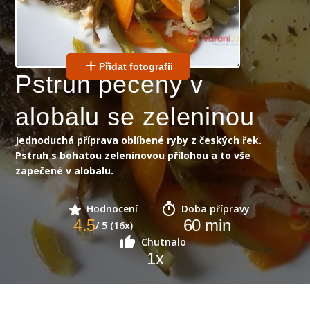
Přidat fotografii
Pstruh pečený v
alobalu se zeleninou
Jednoduchá příprava oblíbené ryby z českých řek.
Pstruh s bohatou zeleninovou přílohou a to vše
zapečené v alobalu.
Hodnocení
Doba přípravy
4.5
60
min
/ 5 (16x)
Chutnalo
1
x