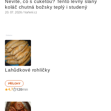
Nevíte, co s cuketou? Tento levný slaný 
koláč chutná božsky teplý i studený
20. 07. 2026 / Vaření.cz
Reklama
Lahůdkové rohlíčky
PŘÍLOHY
4,7
120
min