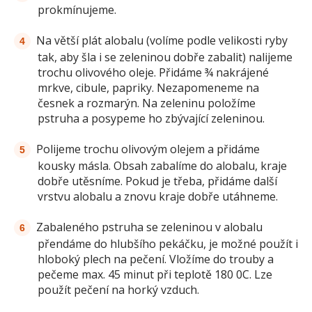
prokmínujeme.
Na větší plát alobalu (volíme podle velikosti ryby
tak, aby šla i se zeleninou dobře zabalit) nalijeme
trochu olivového oleje. Přidáme ¾ nakrájené
mrkve, cibule, papriky. Nezapomeneme na
česnek a rozmarýn. Na zeleninu položíme
pstruha a posypeme ho zbývající zeleninou.
Polijeme trochu olivovým olejem a přidáme
kousky másla. Obsah zabalíme do alobalu, kraje
dobře utěsníme. Pokud je třeba, přidáme další
vrstvu alobalu a znovu kraje dobře utáhneme.
Zabaleného pstruha se zeleninou v alobalu
přendáme do hlubšího pekáčku, je možné použít i
hloboký plech na pečení. Vložíme do trouby a
pečeme max. 45 minut při teplotě 180 0C. Lze
použít pečení na horký vzduch.