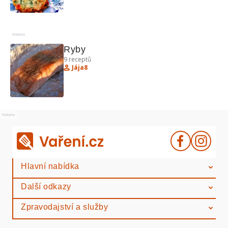
Reklama
Ryby
9
receptů
Jája8
Reklama
Hlavní nabídka
Další odkazy
Zpravodajství a služby