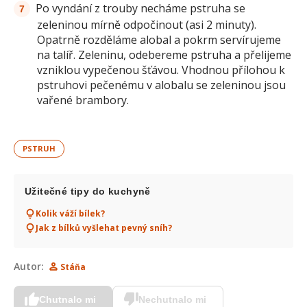
Po vyndání z trouby necháme pstruha se
zeleninou mírně odpočinout (asi 2 minuty).
Opatrně rozděláme alobal a pokrm servírujeme
na talíř. Zeleninu, odebereme pstruha a přelijeme
vzniklou vypečenou šťávou. Vhodnou přílohou k
pstruhovi pečenému v alobalu se zeleninou jsou
vařené brambory.
PSTRUH
Užitečné tipy do kuchyně
Kolik váží bílek?
Jak z bílků vyšlehat pevný sníh?
Autor:
Stáňa
Chutnalo mi
Nechutnalo mi