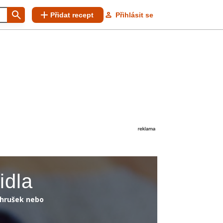
Přidat recept
Přihlásit se
idla
 hrušek nebo