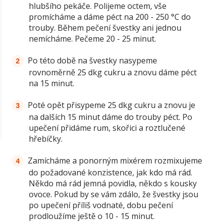
hlubšího pekáče. Polijeme octem, vše
promícháme a dáme péct na 200 - 250 °C do
trouby. Během pečení švestky ani jednou
nemícháme. Pečeme 20 - 25 minut.
Po této době na švestky nasypeme
rovnoměrně 25 dkg cukru a znovu dáme péct
na 15 minut.
Poté opět přisypeme 25 dkg cukru a znovu je
na dalších 15 minut dáme do trouby péct. Po
upečení přidáme rum, skořici a roztlučené
hřebíčky.
Zamícháme a ponorným mixérem rozmixujeme
do požadované konzistence, jak kdo má rád.
Někdo má rád jemná povidla, někdo s kousky
ovoce. Pokud by se vám zdálo, že švestky jsou
po upečení příliš vodnaté, dobu pečení
prodloužíme ještě o 10 - 15 minut.