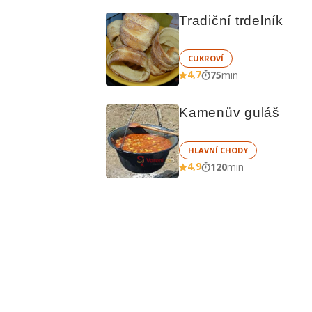
Tradiční trdelník
CUKROVÍ
4,7
75
min
Kamenův guláš
HLAVNÍ CHODY
4,9
120
min