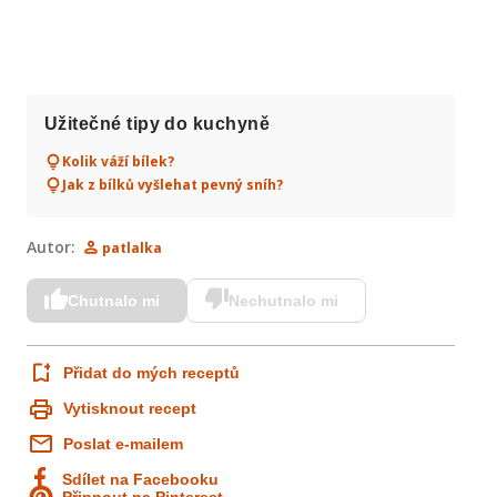
Užitečné tipy do kuchyně
Kolik váží bílek?
Jak z bílků vyšlehat pevný sníh?
Autor:
patlalka
Chutnalo mi
Nechutnalo mi
Přidat do mých receptů
Vytisknout recept
Poslat e-mailem
Sdílet na Facebooku
Připnout na Pinterest