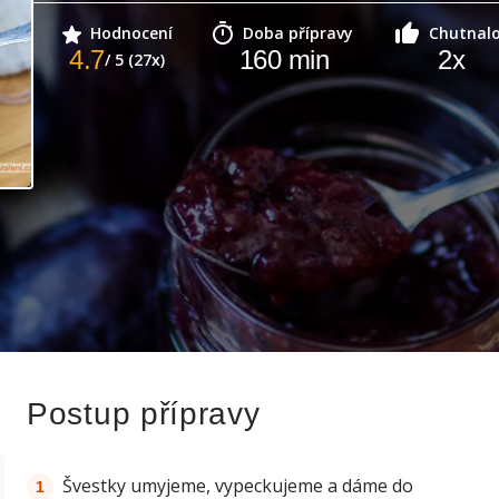
Hodnocení
Doba přípravy
Chutnal
4.7
160
min
2
x
/ 5 (27x)
Postup přípravy
Švestky umyjeme, vypeckujeme a dáme do