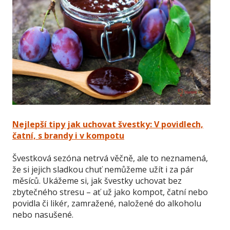
Nejlepší tipy jak uchovat švestky: V povidlech,
čatní, s brandy i v kompotu
Švestková sezóna netrvá věčně, ale to neznamená,
že si jejich sladkou chuť nemůžeme užít i za pár
měsíců. Ukážeme si, jak švestky uchovat bez
zbytečného stresu – ať už jako kompot, čatní nebo
povidla či likér, zamražené, naložené do alkoholu
nebo nasušené.