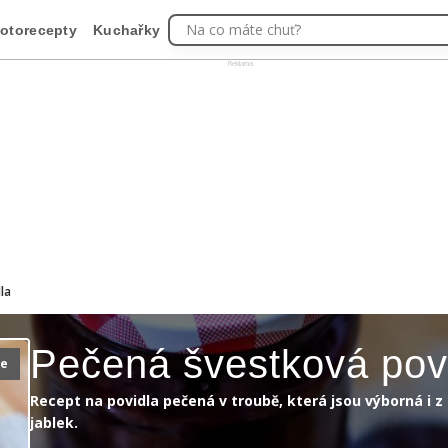
Na co máte chuť?
otorecepty
Kuchařky
Reklama
la
Pečená švestková pov
ie
Recept na povidla pečená v troubě, která jsou výborná i z
jablek.