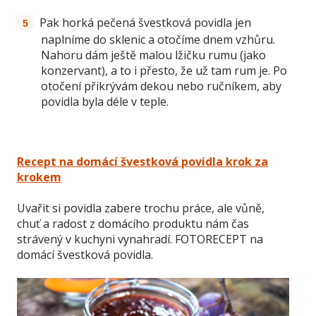
Pak horká pečená švestková povidla jen
naplníme do sklenic a otočíme dnem vzhůru.
Nahoru dám ještě malou lžičku rumu (jako
konzervant), a to i přesto, že už tam rum je. Po
otočení přikrývám dekou nebo ručníkem, aby
povidla byla déle v teple.
Recept na domácí švestková povidla krok za
krokem
Uvařit si povidla zabere trochu práce, ale vůně,
chuť a radost z domácího produktu nám čas
strávený v kuchyni vynahradí. FOTORECEPT na
domácí švestková povidla.