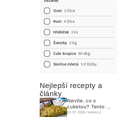
Ostatní
Ocet
2 lžíce
Rum
4 lžíce
Hřebíček
3 ks
Švestky
2 kg
Cukr krupice
50 dkg
Skořice mletá
1/2 lžičky
Nejlepší recepty a
články
Nevíte, co s 
cuketou? Tento 
levný slaný koláč 
20. 07. 2026 / Vaření.cz