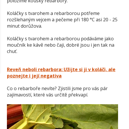
položíme kousky rebarbory.
Koláčky s tvarohem a rebarborou potřeme
rozšlehaným vejcem a pečeme při 180 °C asi 20 - 25
minut dorůžova.
Koláčky s tvarohem a rebarborou podáváme jako
moučník ke kávě nebo čaji, dobré jsou i jen tak na
chuť.
Reveň neboli rebarbora: Užijte si ji v koláči, ale
poznejte i její negativa
Co o rebarboře nevíte? Zjistili jsme pro vás pár
zajímavostí, které vás určitě překvapí.