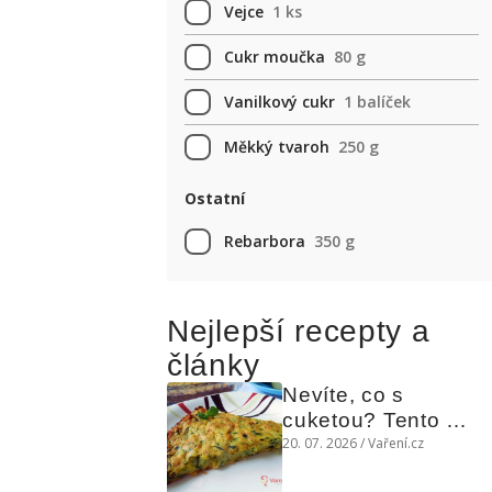
Vejce
1 ks
Cukr moučka
80 g
Vanilkový cukr
1 balíček
Měkký tvaroh
250 g
Ostatní
Rebarbora
350 g
Nejlepší recepty a
články
Nevíte, co s 
cuketou? Tento 
levný slaný koláč 
20. 07. 2026 / Vaření.cz
chutná božsky teplý 