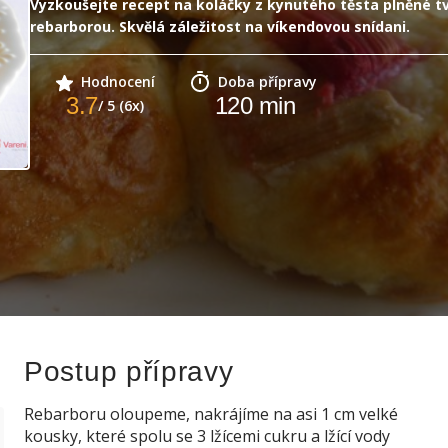
Vyzkoušejte recept na koláčky z kynutého těsta plněné 
rebarborou. Skvělá záležitost na víkendovou snídani.
Hodnocení
Doba přípravy
3.7
120
min
/ 5 (6x)
Postup přípravy
Rebarboru oloupeme, nakrájíme na asi 1 cm velké
kousky, které spolu se 3 lžícemi cukru a lžící vody