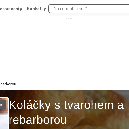
Na co máte chuť?
otorecepty
Kuchařky
Reklama
rebarborou
Koláčky s tvarohem a
ie
rebarborou