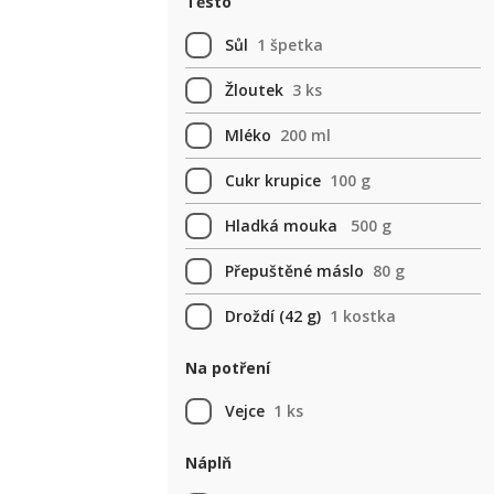
Těsto
Sůl
1 špetka
Žloutek
3 ks
Mléko
200 ml
Cukr krupice
100 g
Hladká mouka
500 g
Přepuštěné máslo
80 g
Droždí (42 g)
1 kostka
Na potření
Vejce
1 ks
Náplň