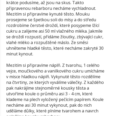
krátce podusíme, až jsou na skus. Takto
připravenou rebarboru necháme vychladnout.
Mezitím si připravíme kynuté těsto. Mouku
prosejeme se špetkou soli do mísy a do středu
rozdrobíme čerstvé droždí, které posypeme lžící
cukru a zalijeme asi 50 ml vlažného mléka. Jakmile
se droždí rozpustí, přidáme žloutky, zbývající cukr,
vlahé mléko a rozpuštěné máslo. Ze směsi
uhněteme hladké těsto, které necháme zakryté 30
minut kynout.
Mezitím si připravíme náplň. Z tvarohu, 1 celého
vejce, moučkového a vanilkového cukru umícháme
v misce hladkou náplň. Vykynuté těsto rozdělíme
na čtvrtiny, ze kterých vyválíme válečky. Z každého
pak nakrájíme stejnoměrné kousky těsta a
utvoříme koule o průměru asi 3 - 4 cm, které
klademe na plech vyložený pečícím papírem. Koule
necháme asi 30 minut vykynout, pak do nich
uděláme důlky, které plníme tvarohem a navrch