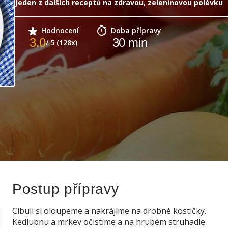
Jeden z dalších receptů na zdravou, zeleninovou polévku
Hodnocení
Doba přípravy
3.0
30
min
/ 5 (128x)
Postup přípravy
Cibuli si oloupeme a nakrájíme na drobné kostičky.
Kedlubnu a mrkev očistíme a na hrubém struhadle