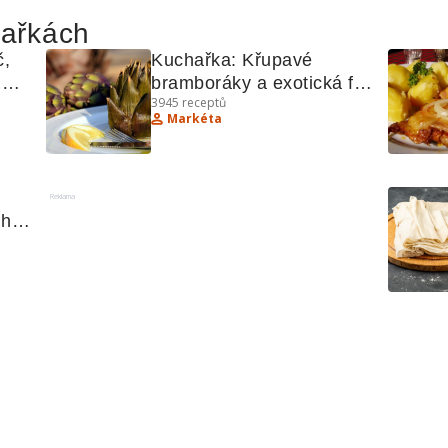
hařkách
, 
Kuchařka: Křupavé 
bramboráky a exotická filé 
3945
receptů
- recepty pro gurmány
Markéta
Reklama
ho 