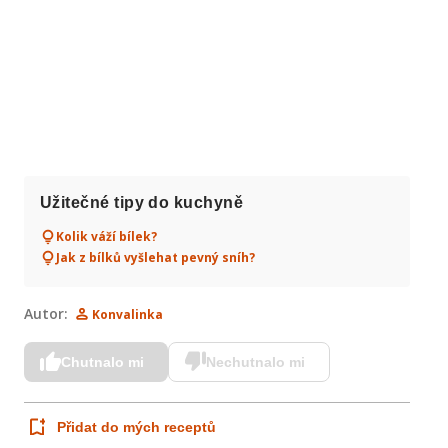
Užitečné tipy do kuchyně
Kolik váží bílek?
Jak z bílků vyšlehat pevný sníh?
Autor:
Konvalinka
Chutnalo mi
Nechutnalo mi
Přidat do mých receptů