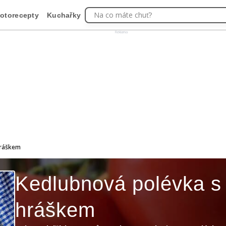
Na co máte chuť?
otorecepty
Kuchařky
Reklama
hráškem
Kedlubnová polévka s
hráškem