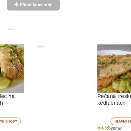
Přidat komentář
Reklama
Reklama
ec na 
Pečená treska
ch
kedlubnách
VNÍ CHODY
HLAVNÍ C
4,8
30
min