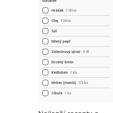
Ostatní
Hrášek
1 lžíce
Olej
1 lžíce
Sůl
Mletý pepř
Zeleninový vývar
3 dl
Drcený kmín
Kedluben
1 ks
Mrkev (menší)
1/2 ks
Cibule
1 ks