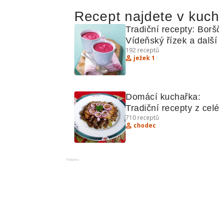
Recept najdete v kuc
Tradiční recepty: Boršč
Vídeňský řízek a další 
192
receptů
kulinářské poklady
ježek 1
Domácí kuchařka: 
Tradiční recepty z celé
710
receptů
světa
chodec
Reklama