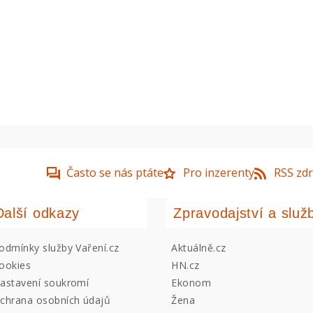
Často se nás ptáte
Pro inzerenty
RSS zdr
Další odkazy
Zpravodajství a služ
odmínky služby Vaření.cz
Aktuálně.cz
ookies
HN.cz
astavení soukromí
Ekonom
chrana osobních údajů
Žena