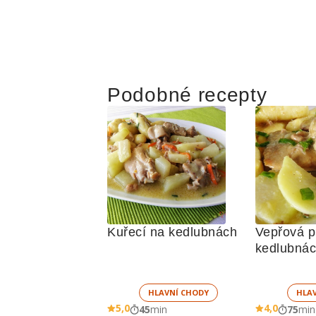
Podobné recepty
Kuřecí na kedlubnách
Vepřová pl
kedlubná
HLAVNÍ CHODY
HLA
5,0
4,0
45
min
75
min