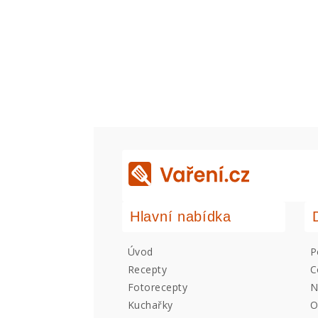
Hlavní nabídka
Úvod
P
Recepty
C
Fotorecepty
N
Kuchařky
O