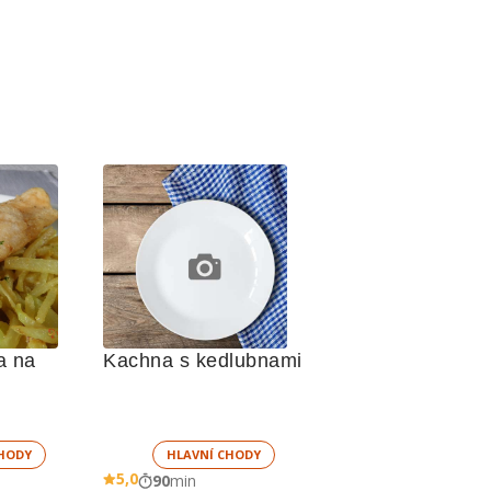
 na 
Kachna s kedlubnami
HODY
HLAVNÍ CHODY
5,0
90
min