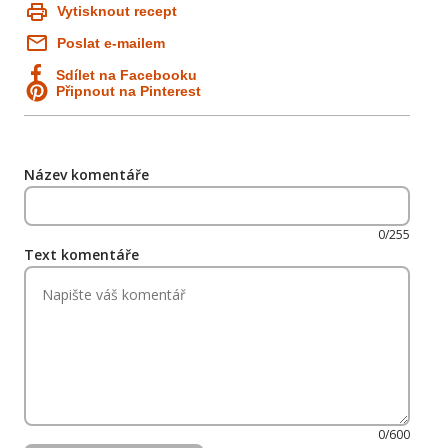
Vytisknout recept
Poslat e-mailem
Sdílet na Facebooku
Připnout na Pinterest
č
Název komentáře
0/255
Text komentáře
0/600