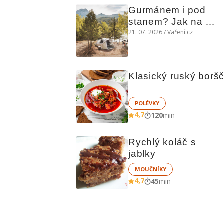
Gurmánem i pod 
stanem? Jak na 
polní kuchyni a na 
21. 07. 2026 / Vaření.cz
čem vařit
Klasický ruský borš
POLÉVKY
4,7
120
min
Rychlý koláč s 
jablky
MOUČNÍKY
4,7
45
min