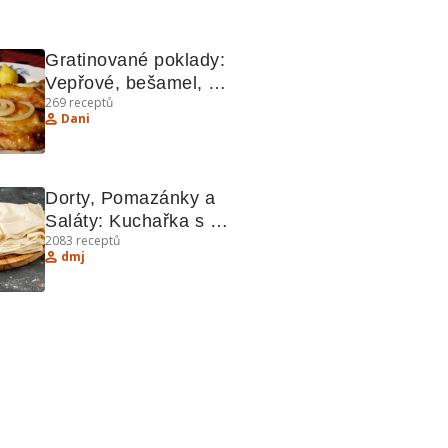
Gratinované poklady: 
Vepřové, bešamel, 
269
receptů
koláčky a další lahůdky
Dani
Dorty, Pomazánky a 
Saláty: Kuchařka s 
2083
receptů
Kreativními Recepty
dmj