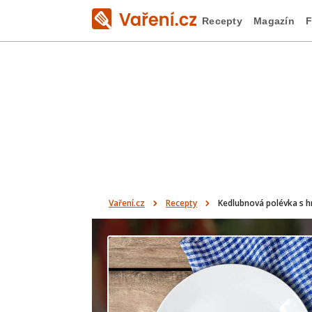
Recepty
Magazín
F
Vaření.cz
Recepty
Kedlubnová polévka s 