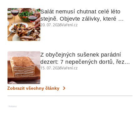
Salát nemusí chutnat celé léto 
stejně. Objevte zálivky, které 
20. 07. 2026
Vaření.cz
využijete i na maso, nudle nebo 
grilovanou zeleninu
Z obyčejných sušenek parádní 
dezert: 7 nepečených dortů, řezů 
15. 07. 2026
Vaření.cz
a koláčů
Zobrazit všechny články
Reklama