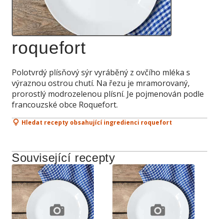
roquefort
Polotvrdý plísňový sýr vyráběný z ovčího mléka s
výraznou ostrou chutí. Na řezu je mramorovaný,
prorostlý modrozelenou plísní. Je pojmenován podle
francouzské obce Roquefort.
Hledat recepty obsahující ingredienci roquefort
Související recepty