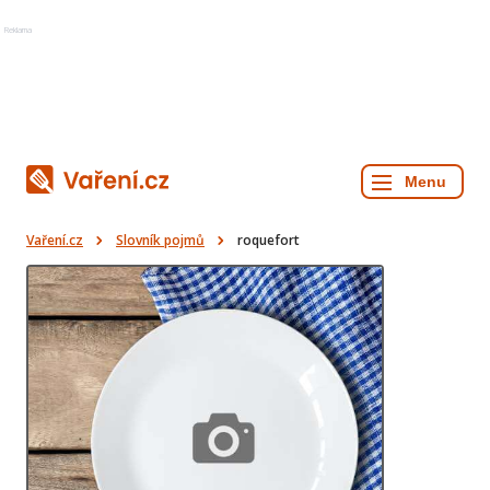
Reklama
Vaření.cz
Slovník pojmů
roquefort