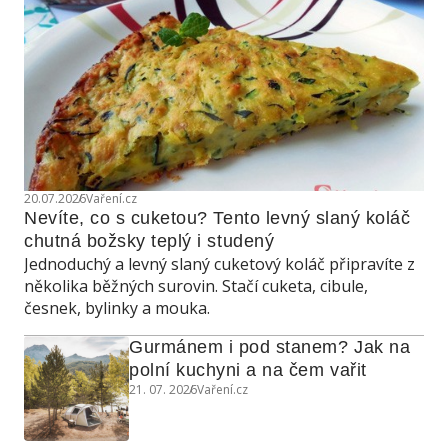
20.07.2026
Vaření.cz
Nevíte, co s cuketou? Tento levný slaný koláč 
chutná božsky teplý i studený
Jednoduchý a levný slaný cuketový koláč připravíte z
několika běžných surovin. Stačí cuketa, cibule,
česnek, bylinky a mouka.
Gurmánem i pod stanem? Jak na 
polní kuchyni a na čem vařit
21. 07. 2026
Vaření.cz