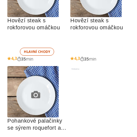
Hovězí steak s 
Hovězí steak s 
rokforovou omáčkou
rokforovou omáčkou
HLAVNÍ CHODY
4,3
4,3
35
min
35
min
Reklama
Pohankové palačinky 
se sýrem roquefort a 
vlašskými ořechy