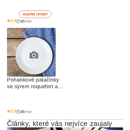
HLAVNÍ CHODY
5,0
45
min
Pohankové palačinky 
se sýrem roquefort a 
vlašskými ořechy
5,0
45
min
Články, které vás nejvíce zaujaly