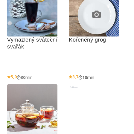
Vymazlený sváteční 
Kořeněný grog
svařák
5,0
3,7
30
min
10
min
Reklama