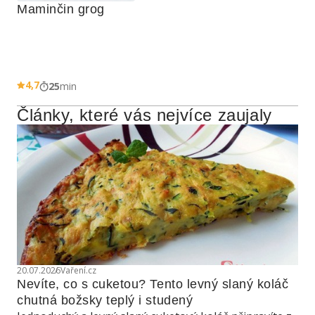
Maminčin grog
4,7
25
min
Články, které vás nejvíce zaujaly
20.07.2026
Vaření.cz
Nevíte, co s cuketou? Tento levný slaný koláč 
chutná božsky teplý i studený