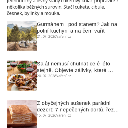
Jednoduchý a levný slaný cuketový koláč připravíte z
několika běžných surovin. Stačí cuketa, cibule,
česnek, bylinky a mouka.
Gurmánem i pod stanem? Jak na 
polní kuchyni a na čem vařit
21. 07. 2026
Vaření.cz
Salát nemusí chutnat celé léto 
stejně. Objevte zálivky, které 
20. 07. 2026
Vaření.cz
využijete i na maso, nudle nebo 
grilovanou zeleninu
Z obyčejných sušenek parádní 
dezert: 7 nepečených dortů, řezů 
15. 07. 2026
Vaření.cz
a koláčů