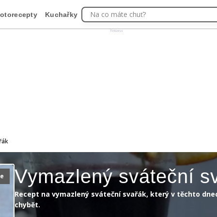
Na co máte chuť?
otorecepty
Kuchařky
Reklama
řák
Vymazlený sváteční s
ie
Recept na vymazlený sváteční svařák, který v těchto dn
chybět.