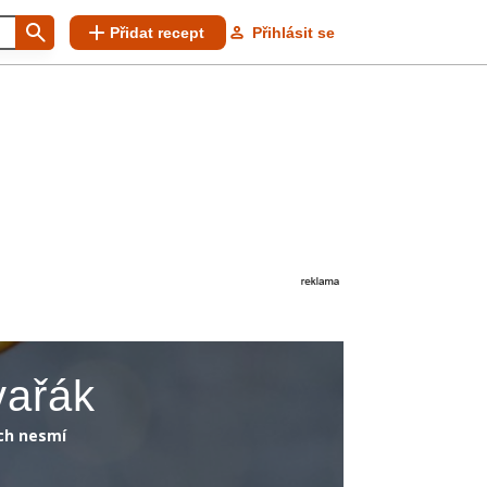
Přidat recept
Přihlásit se
vařák
ech nesmí