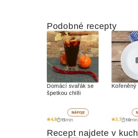
Podobné recepty
Domácí svařák se 
Kořeněný 
špetkou chilli
NÁPOJE
4,8
3,7
15
min
10
min
Recept najdete v kuc