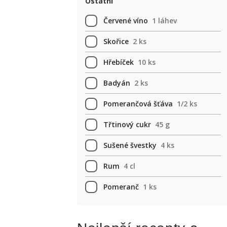
Ostatní
Červené víno
1 láhev
Skořice
2 ks
Hřebíček
10 ks
Badyán
2 ks
Pomerančová šťáva
1/2 ks
Třtinový cukr
45 g
Sušené švestky
4 ks
Rum
4 cl
Pomeranč
1 ks