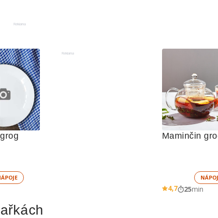
Reklama
Reklama
grog
Maminčin gro
NÁPOJE
NÁPOJ
4,7
25
min
hařkách