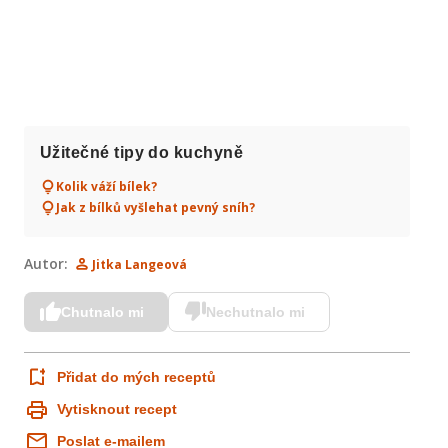
Užitečné tipy do kuchyně
Kolik váží bílek?
Jak z bílků vyšlehat pevný sníh?
Autor:
Jitka Langeová
Chutnalo mi
Nechutnalo mi
Přidat do mých receptů
Vytisknout recept
Poslat e-mailem