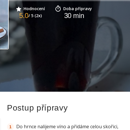
Hodnocení
Doba přípravy
5.0
30
min
/ 5 (2x)
Postup přípravy
Do hrnce nalijeme víno a přidáme celou skořici,