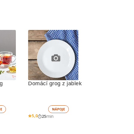
g
Domácí grog z jablek
E
NÁPOJE
5,0
25
min