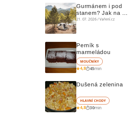
Gurmánem i pod 
stanem? Jak na 
polní kuchyni a na 
21. 07. 2026 / Vaření.cz
čem vařit
Perník s 
marmeládou
MOUČNÍKY
4,8
45
min
Dušená zelenina
HLAVNÍ CHODY
4,8
30
min