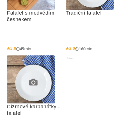
Falafel s medvědím 
Tradiční falafel
česnekem
5,0
3,0
45
min
160
min
Reklama
Cizrnové karbanátky - 
falafel