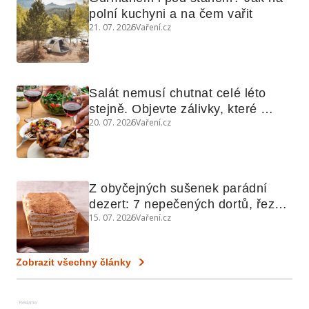
polní kuchyni a na čem vařit
21. 07. 2026
Vaření.cz
Salát nemusí chutnat celé léto 
stejně. Objevte zálivky, které 
20. 07. 2026
Vaření.cz
využijete i na maso, nudle nebo 
grilovanou zeleninu
Z obyčejných sušenek parádní 
dezert: 7 nepečených dortů, řezů 
15. 07. 2026
Vaření.cz
a koláčů
Zobrazit všechny články
Reklama