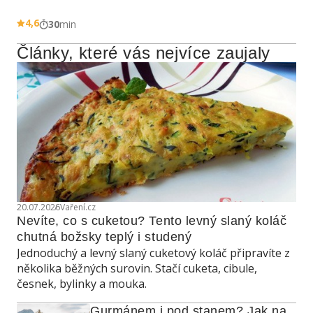
4,6
30
min
Články, které vás nejvíce zaujaly
20.07.2026
Vaření.cz
Nevíte, co s cuketou? Tento levný slaný koláč 
chutná božsky teplý i studený
Jednoduchý a levný slaný cuketový koláč připravíte z
několika běžných surovin. Stačí cuketa, cibule,
česnek, bylinky a mouka.
Gurmánem i pod stanem? Jak na 