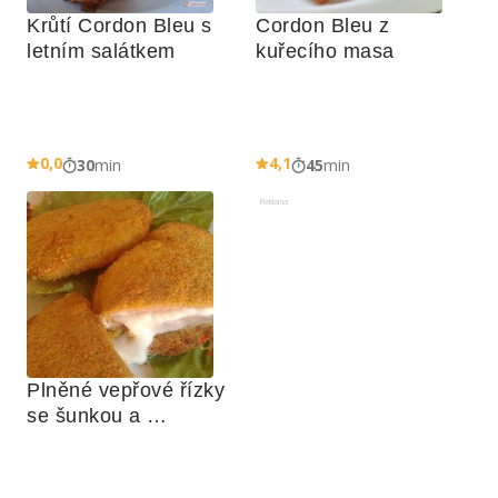
Krůtí Cordon Bleu s 
Cordon Bleu z 
letním salátkem
kuřecího masa
0,0
4,1
30
min
45
min
Reklama
Plněné vepřové řízky 
se šunkou a 
mozzarellou