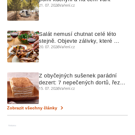
21. 07. 2026
Vaření.cz
Salát nemusí chutnat celé léto 
stejně. Objevte zálivky, které 
20. 07. 2026
Vaření.cz
využijete i na maso, nudle nebo 
grilovanou zeleninu
Z obyčejných sušenek parádní 
dezert: 7 nepečených dortů, řezů 
15. 07. 2026
Vaření.cz
a koláčů
Zobrazit všechny články
Reklama