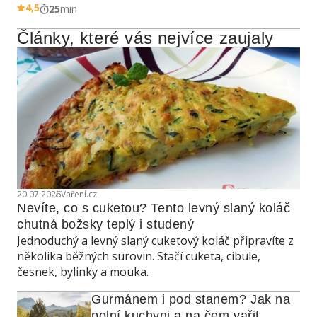
4,5
25
min
Články, které vás nejvíce zaujaly
20.07.2026
Vaření.cz
Nevíte, co s cuketou? Tento levný slaný koláč 
chutná božsky teplý i studený
Jednoduchý a levný slaný cuketový koláč připravíte z
několika běžných surovin. Stačí cuketa, cibule,
česnek, bylinky a mouka.
Gurmánem i pod stanem? Jak na 
polní kuchyni a na čem vařit