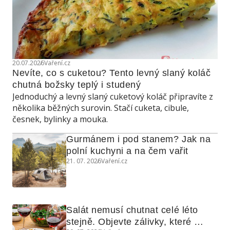
20.07.2026
Vaření.cz
Nevíte, co s cuketou? Tento levný slaný koláč 
chutná božsky teplý i studený
Jednoduchý a levný slaný cuketový koláč připravíte z
několika běžných surovin. Stačí cuketa, cibule,
česnek, bylinky a mouka.
Gurmánem i pod stanem? Jak na 
polní kuchyni a na čem vařit
21. 07. 2026
Vaření.cz
Salát nemusí chutnat celé léto 
stejně. Objevte zálivky, které 