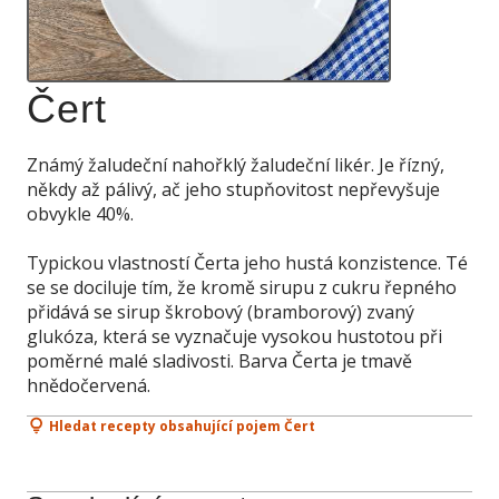
Čert
Známý žaludeční nahořklý žaludeční likér. Je řízný,
někdy až pálivý, ač jeho stupňovitost nepřevyšuje
obvykle 40%.
Typickou vlastností Čerta jeho hustá konzistence. Té
se se dociluje tím, že kromě sirupu z cukru řepného
přidává se sirup škrobový (bramborový) zvaný
glukóza, která se vyznačuje vysokou hustotou při
poměrné malé sladivosti. Barva Čerta je tmavě
hnědočervená.
Hledat recepty obsahující pojem Čert