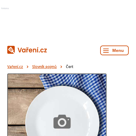
Reklama
Vaření.cz
Slovník pojmů
Čert