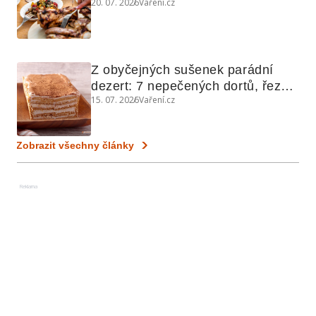
20. 07. 2026
Vaření.cz
využijete i na maso, nudle nebo 
grilovanou zeleninu
Z obyčejných sušenek parádní 
dezert: 7 nepečených dortů, řezů 
15. 07. 2026
Vaření.cz
a koláčů
Zobrazit všechny články
Reklama