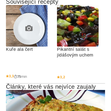
Související recepty
Kuře ala čert
Pikantní salát s 
jidášovým uchem
3,3
75
min
3,2
Články, které vás nejvíce zaujaly