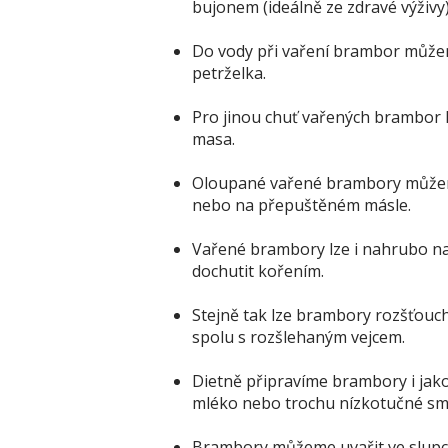
bujonem (ideálně ze zdravé výživy)
Do vody při vaření brambor můžeme
petrželka.
Pro jinou chuť vařených brambor k
masa.
Oloupané vařené brambory můžeme
nebo na přepuštěném másle.
Vařené brambory lze i nahrubo na
dochutit kořením.
Stejně tak lze brambory rozšťou
spolu s rozšlehaným vejcem.
Dietně připravíme brambory i jako
mléko nebo trochu nízkotučné sm
Brambory můžeme uvařit ve slupce,