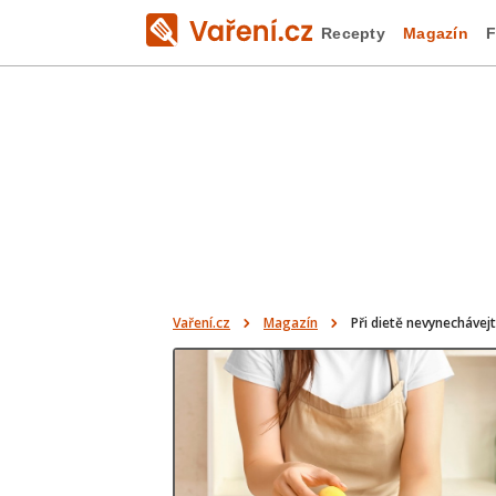
Recepty
Magazín
F
Vaření.cz
Magazín
Při dietě nevynechávej