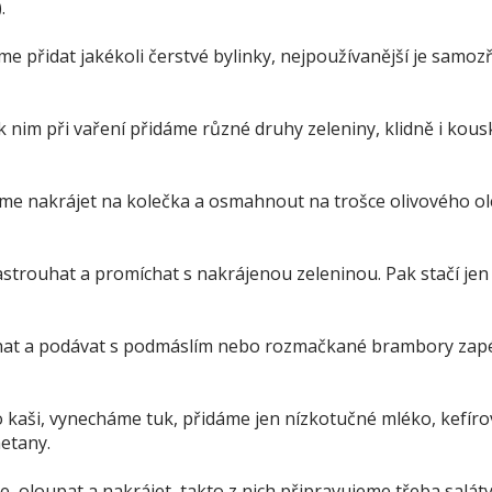
.
 přidat jakékoli čerstvé bylinky, nejpoužívanější je samoz
 nim při vaření přidáme různé druhy zeleniny, klidně i kous
 nakrájet na kolečka a osmahnout na trošce olivového ol
strouhat a promíchat s nakrájenou zeleninou. Pak stačí jen
chat a podávat s podmáslím nebo rozmačkané brambory zap
 kaši, vynecháme tuk, přidáme jen nízkotučné mléko, kefíro
etany.
 oloupat a nakrájet, takto z nich připravujeme třeba salát