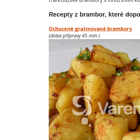
francouzské brambory s množstvím klo
Recepty z brambor, které dopo
Ochucené gratinované brambory
(doba přípravy 45 min )