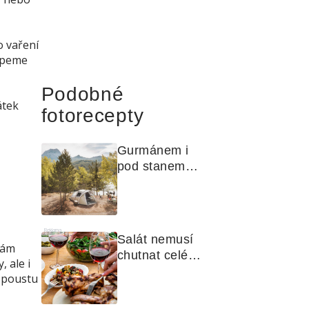
 vaření
sypeme
Podobné
átek
fotorecepty
Gurmánem i 
pod stanem? 
Jak na polní 
kuchyni a na 
čem vařit
Reklama
Salát nemusí 
vám
chutnat celé 
 ale i
léto stejně. 
spoustu
Objevte 
zálivky, které 