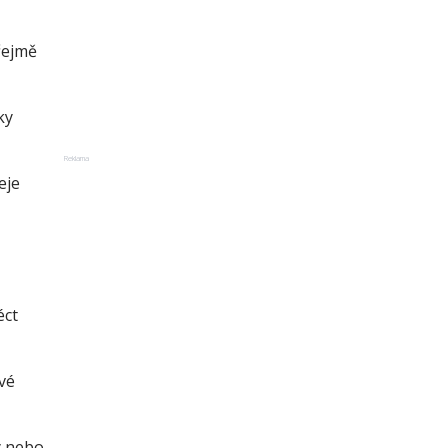
řejmě
ky
Reklama
eje
éct
vé
y nebo