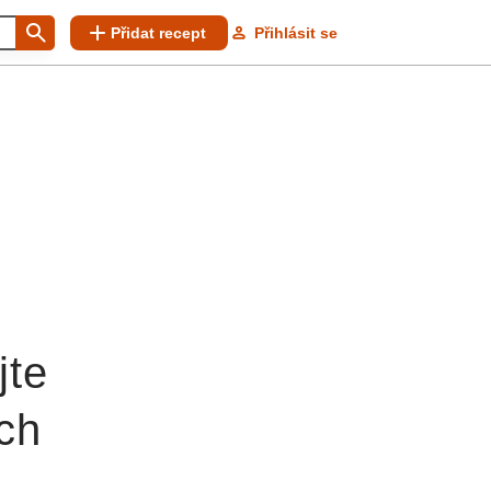
Přidat recept
Přihlásit se
jte
ich