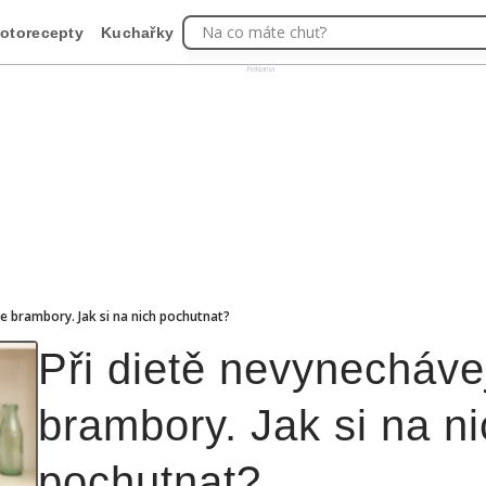
Na co máte chuť?
otorecepty
Kuchařky
Reklama
te brambory. Jak si na nich pochutnat?
Při dietě nevynecháve
brambory. Jak si na n
pochutnat?