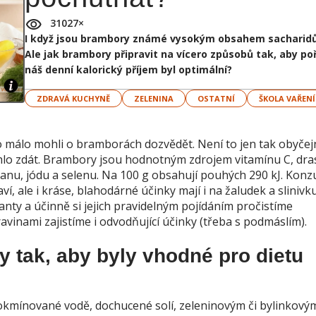
31027
×
I když jsou brambory známé vysokým obsahem sacharidů, 
Ale jak brambory připravit na vícero způsobů tak, aby po
náš denní kalorický příjem byl optimální?
ZDRAVÁ KUCHYNĚ
ZELENINA
OSTATNÍ
ŠKOLA VAŘENÍ
málo mohli o bramborách dozvědět. Není to jen tak obyčej
hlo zdát. Brambory jsou hodnotným zdrojem vitamínu C, dras
ganu, jódu a selenu. Na 100 g obsahují pouhých 290 kJ. Kon
 ale i kráse, blahodárné účinky mají i na žaludek a slinivku
anty a účinně si jejich pravidelným pojídáním pročistíme
avinami zajistíme i odvodňující účinky (třeba s podmáslím).
y tak, aby byly vhodné pro dietu
kmínované vodě, dochucené solí, zeleninovým či bylinkový