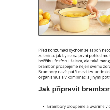
Před konzumací bychom se aspoň něco 
zelenina, jak by se na první pohled mo
hořčíku, fosforu, železa, ale také man
brambor prospějeme nejen svému zdraví,
Brambory navíc patří mezi tzv. antioxid
organismus a v kombinaci s jinými potr
Jak připravit brambor
Brambory oloupeme a uvaříme v o