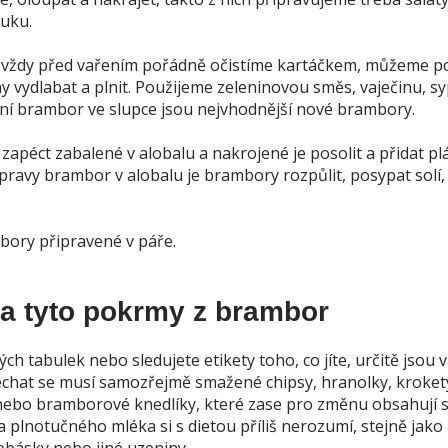
uku.
 vždy před vařením pořádně očistíme kartáčkem, můžeme po
ny vydlabat a plnit. Použijeme zeleninovou směs, vaječinu, 
í brambor ve slupce jsou nejvhodnější nové brambory.
péct zabalené v alobalu a nakrojené je posolit a přidat pl
ípravy brambor v alobalu je brambory rozpůlit, posypat solí,
mbory připravené v páře.
na tyto pokrmy z brambor
h tabulek nebo sledujete etikety toho, co jíte, určitě jsou 
hat se musí samozřejmě smažené chipsy, hranolky, krokety,
nebo bramborové knedlíky, které zase pro změnu obsahují 
plnotučného mléka si s dietou příliš nerozumí, stejně jako