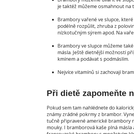
je taktéž můžeme osmahnout na t
Brambory vařené ve slupce, které
podélně rozpůlit, zhruba z polovi
nízkotučným sýrem apod. Na vařen
Brambory ve slupce můžeme také za
másla. Ještě dietnější možností př
kmínem a podávat s podmáslím.
Nejvíce vitamínů si zachovají bra
Při dietě zapomeňte 
Pokud sem tam nahlédnete do kalorickýc
známy zrádné pokrmy z brambor. Vynec
tučně připravené americké brambory 
mouky. I bramborová kaše plná másla a 