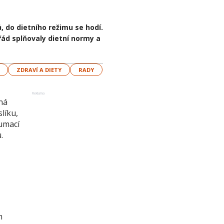
do dietního režimu se hodí.
řád splňovaly dietní normy a
ZDRAVÍ A DIETY
RADY
Reklama
ná
líku,
zumací
.
m