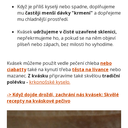
Když je příliš kyselý nebo spadne, doplňujeme
mu
častěji menší dávky "krmení"
a dopřejeme
mu chladnější prostředí.
Kvásek
udržujeme v čisté uzavřené sklenici,
nepřekrmujeme ho, a pokud se na něm objeví
plíseň nebo zápach, bez milosti ho vyhodíme.
Kvásek můžeme použít vedle pečení chleba
nebo
ciabatty
také na kynutí třeba
těsta na lívance
nebo
mazanec.
Z kvásku
připravíme také skvělou
tradiční
polévku -
krkonošské kyselo
.
-> Když dojde droždí, zachrání nás kvásek: Skvělé
recepty na kváskové pečivo