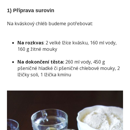
1) Příprava surovin
Na kváskový chléb budeme potřebovat:
Na rozkvas
: 2 velké lžíce kvásku, 160 ml vody,
160 g žitné mouky
Na dokončení těsta:
260 ml vody, 450 g
pšeničné hladké či pšeničné chlebové mouky, 2
lžičky soli, 1 lžička kmínu