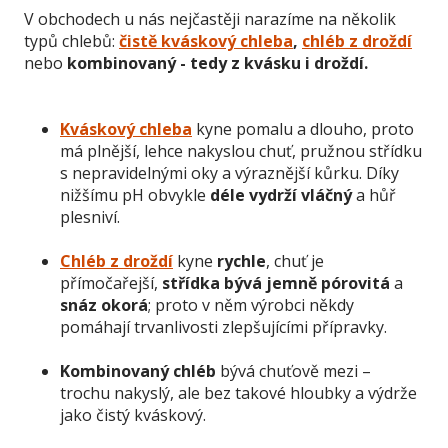
V obchodech u nás nejčastěji narazíme na několik
typů chlebů:
čistě kváskový chleba
,
chléb z droždí
nebo
kombinovaný - tedy z kvásku i droždí.
Kváskový chleba
kyne pomalu a dlouho, proto
má plnější, lehce nakyslou chuť, pružnou střídku
s nepravidelnými oky a výraznější kůrku. Díky
nižšímu pH obvykle
déle vydrží vláčný
a hůř
plesniví.
Chléb z droždí
kyne
rychle
, chuť je
přímočařejší,
střídka bývá jemně pórovitá
a
snáz okorá
; proto v něm výrobci někdy
pomáhají trvanlivosti zlepšujícími přípravky.
Kombinovaný chléb
bývá chuťově mezi –
trochu nakyslý, ale bez takové hloubky a výdrže
jako čistý kváskový.