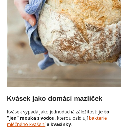
Kvásek jako domácí mazlíček
Kvásek vypadá jako jednoduchá záležitost:
je to
"jen" mouka s vodou
, kterou osidlují
bakterie
mléčného kvašení
a kvasinky
.