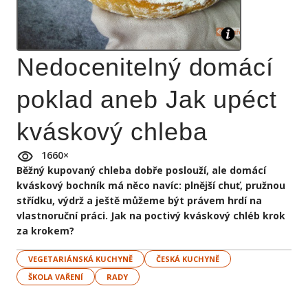
Nedocenitelný domácí
poklad aneb Jak upéct
kváskový chleba
1660
×
Běžný kupovaný chleba dobře poslouží, ale domácí
kváskový bochník má něco navíc: plnější chuť, pružnou
střídku, výdrž a ještě můžeme být právem hrdí na
vlastnoruční práci. Jak na poctivý kváskový chléb krok
za krokem?
VEGETARIÁNSKÁ KUCHYNĚ
ČESKÁ KUCHYNĚ
ŠKOLA VAŘENÍ
RADY