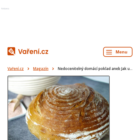
Reklama
Vaření.cz
Magazín
Nedocenitelný domácí poklad aneb Jak upéct kváskový chleba