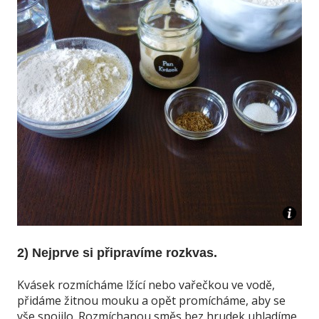
2) Nejprve si připravíme rozkvas.
Kvásek rozmícháme lžící nebo vařečkou ve vodě,
přidáme žitnou mouku a opět promícháme, aby se
vše spojilo. Rozmíchanou směs bez hrudek uhladíme