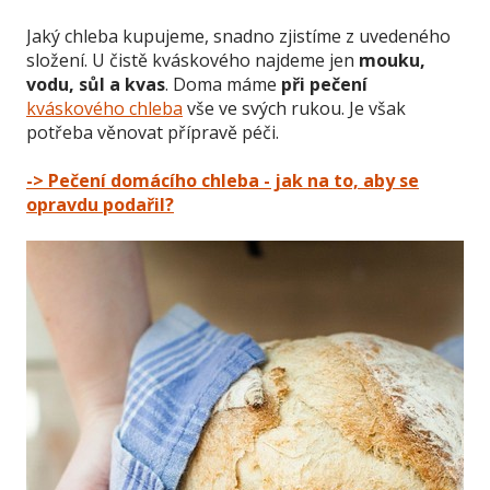
Jaký chleba kupujeme, snadno zjistíme z uvedeného
složení. U čistě kváskového najdeme jen
mouku,
vodu, sůl a kvas
. Doma máme
při pečení
kváskového chleba
vše ve svých rukou. Je však
potřeba věnovat přípravě péči.
-> Pečení domácího chleba - jak na to, aby se
opravdu podařil?