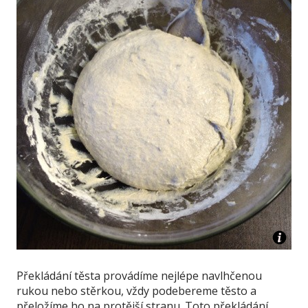
Překládání těsta provádíme nejlépe navlhčenou
rukou nebo stěrkou, vždy podebereme těsto a
přeložíme ho na protější stranu. Toto překládání