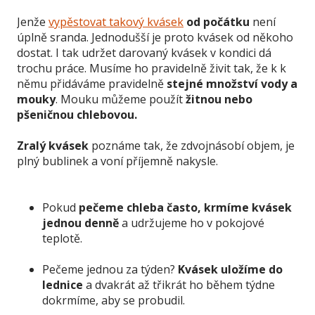
Jenže
vypěstovat takový kvásek
od počátku
není
úplně sranda. Jednodušší je proto kvásek od někoho
dostat. I tak udržet darovaný kvásek v kondici dá
trochu práce. Musíme ho pravidelně živit tak, že k k
němu přidáváme pravidelně
stejné množství vody a
mouky
. Mouku můžeme použít
žitnou nebo
pšeničnou chlebovou.
Zralý kvásek
poznáme tak, že zdvojnásobí objem, je
plný bublinek a voní příjemně nakysle.
Pokud
pečeme chleba často, krmíme kvásek
jednou denně
a udržujeme ho v pokojové
teplotě.
Pečeme jednou za týden?
Kvásek uložíme do
lednice
a dvakrát až třikrát ho během týdne
dokrmíme, aby se probudil.