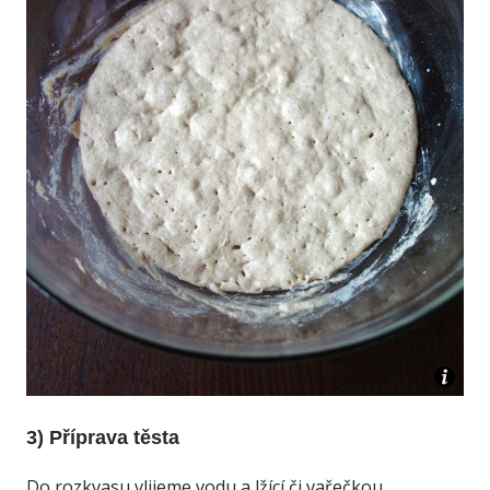
3) Příprava těsta
Do rozkvasu vlijeme vodu a lžící či vařečkou