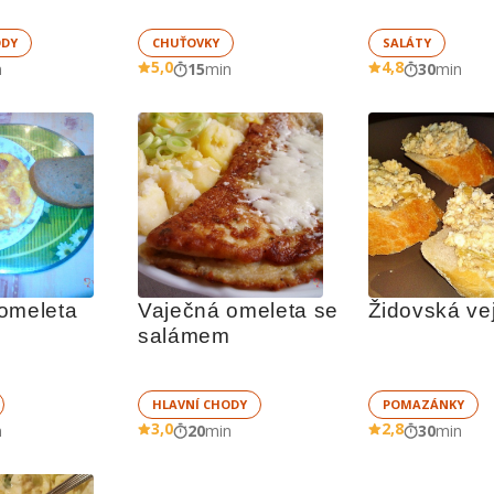
ODY
CHUŤOVKY
SALÁTY
5,0
4,8
n
15
min
30
min
omeleta
Vaječná omeleta se 
Židovská ve
salámem
HLAVNÍ CHODY
POMAZÁNKY
3,0
2,8
n
20
min
30
min