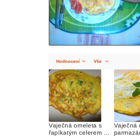
Vaječná omeleta s 
Vaječná 
řapíkatým celerem a 
parmaz
balkánským sýrem