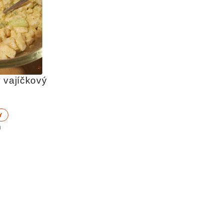
 vajíčkový 
Y
n