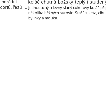
koláč chutná božsky teplý i studen
 parádní 
ortů, řezů a 
Jednoduchý a levný slaný cuketový koláč při
několika běžných surovin. Stačí cuketa, cibu
bylinky a mouka.