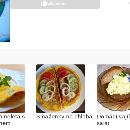
Líbí se mi
omeleta s 
Smaženky na chleba
Domácí vají
ánem
salát