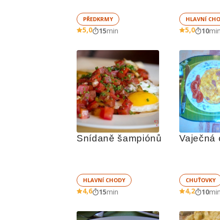
PŘEDKRMY
HLAVNÍ CH
5,0
5,0
15
min
10
mi
Snídaně šampiónů
Vaječná 
HLAVNÍ CHODY
CHUŤOVKY
4,6
4,2
15
min
10
mi