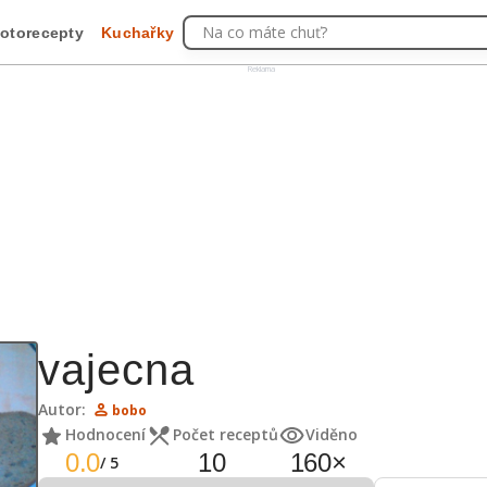
Na co máte chuť?
otorecepty
Kuchařky
Reklama
vajecna
Autor:
bobo
Hodnocení
Počet receptů
Viděno
0.0
10
160
×
/
5