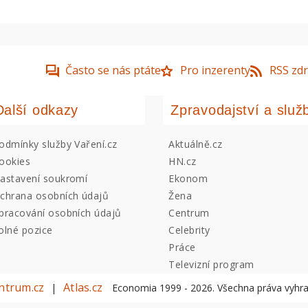
Často se nás ptáte
Pro inzerenty
RSS zdr
Další odkazy
Zpravodajství a služ
odmínky služby Vaření.cz
Aktuálně.cz
ookies
HN.cz
astavení soukromí
Ekonom
chrana osobních údajů
Žena
pracování osobních údajů
Centrum
olné pozice
Celebrity
Práce
Televizní program
ntrum.cz
Atlas.cz
|
Economia 1999 -
2026
. Všechna práva vyhr