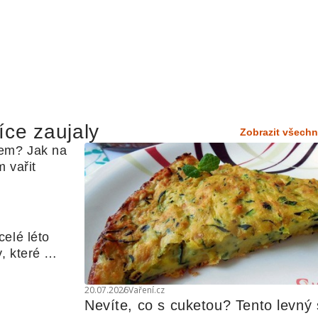
íce zaujaly
Zobrazit všechn
em? Jak na 
 vařit
elé léto 
, které 
udle nebo 
20.07.2026
Vaření.cz
Nevíte, co s cuketou? Tento levný s