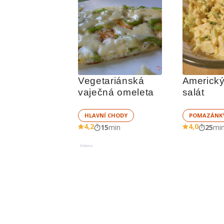
Vegetariánská 
Americký
vaječná omeleta 
salát
HLAVNÍ CHODY
POMAZÁNK
4,2
4,0
15
min
25
mi
Reklama