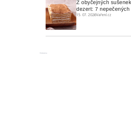
Z obyčejných sušenek
dezert: 7 nepečených d
15. 07. 2026
Vaření.cz
koláčů
Reklama