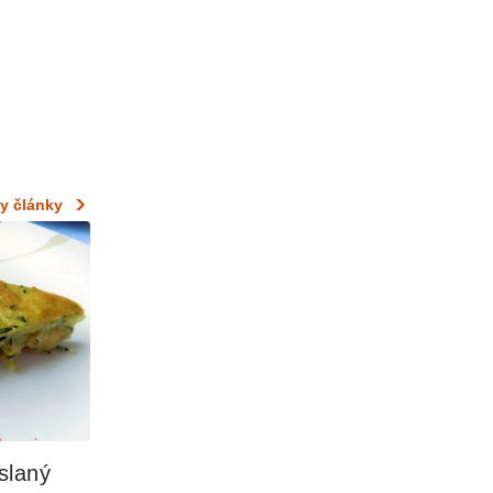
y články
laný 