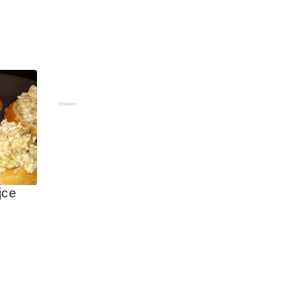
Reklama
jce