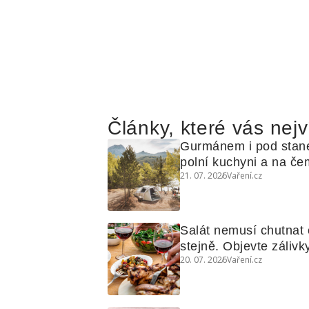
Články, které vás nejv
Gurmánem i pod stan
polní kuchyni a na čem
21. 07. 2026
Vaření.cz
Salát nemusí chutnat c
stejně. Objevte zálivky
20. 07. 2026
Vaření.cz
využijete i na maso, n
grilovanou zeleninu