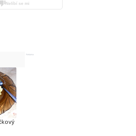
Nelíbí se mi
Reklama
čkový 