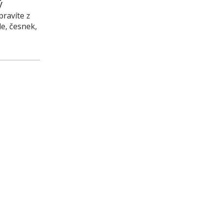
ý
pravíte z
le, česnek,