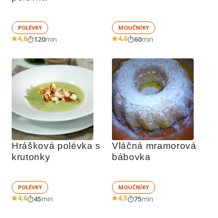
POLÉVKY
MOUČNÍKY
4,6
4,6
120
min
60
min
Hrášková polévka s 
Vláčná mramorová 
krutonky
bábovka
POLÉVKY
MOUČNÍKY
4,6
4,5
45
min
75
min