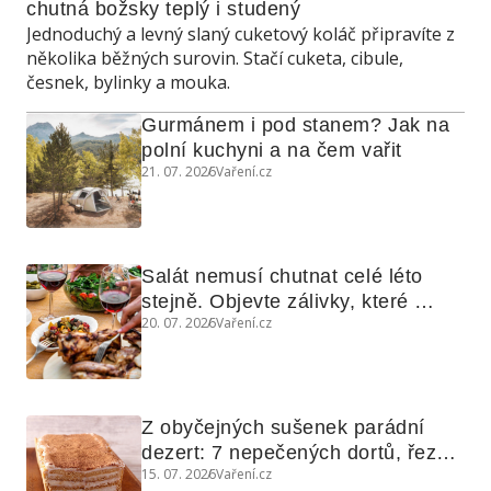
chutná božsky teplý i studený
Jednoduchý a levný slaný cuketový koláč připravíte z
několika běžných surovin. Stačí cuketa, cibule,
česnek, bylinky a mouka.
Gurmánem i pod stanem? Jak na 
polní kuchyni a na čem vařit
21. 07. 2026
Vaření.cz
Salát nemusí chutnat celé léto 
stejně. Objevte zálivky, které 
20. 07. 2026
Vaření.cz
využijete i na maso, nudle nebo 
grilovanou zeleninu
Z obyčejných sušenek parádní 
dezert: 7 nepečených dortů, řezů 
15. 07. 2026
Vaření.cz
a koláčů