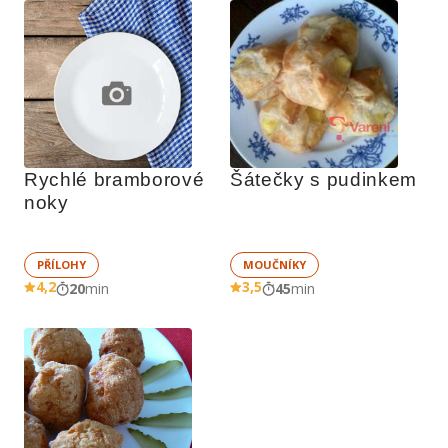
Rychlé bramborové 
Šátečky s pudinkem
noky
PŘÍLOHY
MOUČNÍKY
4,2
3,5
20
min
45
min