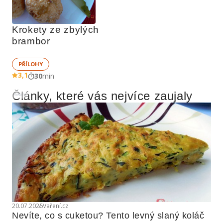
Krokety ze zbylých 
brambor
PŘÍLOHY
3,1
30
min
Články, které vás nejvíce zaujaly
Reklama
20.07.2026
Vaření.cz
Nevíte, co s cuketou? Tento levný slaný koláč 