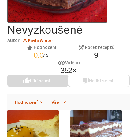
Nevyzkoušené
Autor:
Pavla Winter
Hodnocení
Počet receptů
0.0
9
/
5
Viděno
352
×
Líbí se mi
Nelíbí se mi