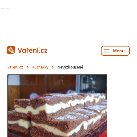
Reklama
Vaření.cz
Kuchařky
Nevyzkoušené