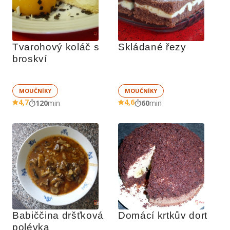
Tvarohový koláč s 
Skládané řezy
broskví
MOUČNÍKY
MOUČNÍKY
4,7
4,6
120
min
60
min
Babiččina dršťková 
Domácí krtkův dort
polévka