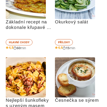
Základní recept na 
Okurkový salát
dokonale křupavé 
bramboráky
HLAVNÍ CHODY
PŘÍLOHY
4,8
4,6
60
min
15
min
Nejlepší šunkofleky 
Česnečka se sýrem
s uzeným masem