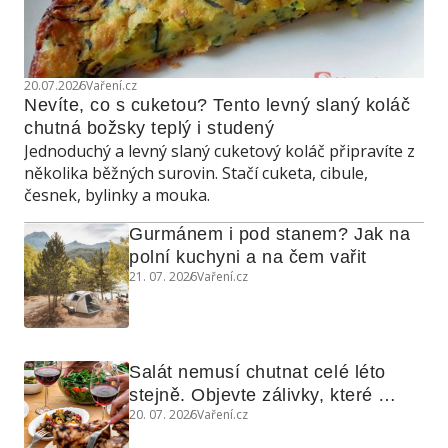
20.07.2026
Vaření.cz
Nevíte, co s cuketou? Tento levný slaný koláč 
chutná božsky teplý i studený
Jednoduchý a levný slaný cuketový koláč připravíte z
několika běžných surovin. Stačí cuketa, cibule,
česnek, bylinky a mouka.
Gurmánem i pod stanem? Jak na 
polní kuchyni a na čem vařit
21. 07. 2026
Vaření.cz
Salát nemusí chutnat celé léto 
stejně. Objevte zálivky, které 
20. 07. 2026
Vaření.cz
využijete i na maso, nudle nebo 
grilovanou zeleninu