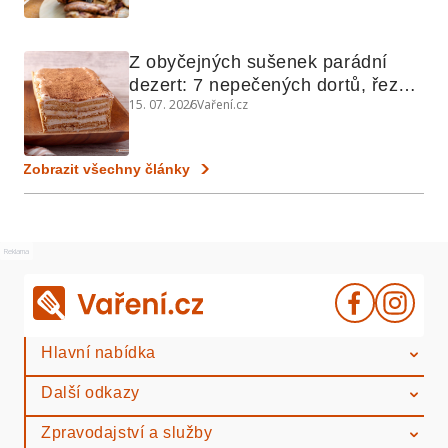
Z obyčejných sušenek parádní 
dezert: 7 nepečených dortů, řezů 
15. 07. 2026
Vaření.cz
a koláčů
Zobrazit všechny články
Reklama
Hlavní nabídka
Další odkazy
Zpravodajství a služby