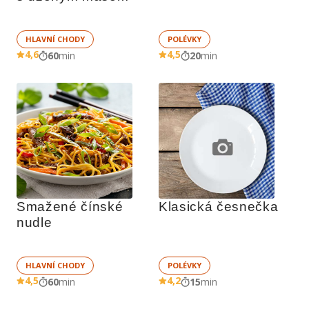
HLAVNÍ CHODY
POLÉVKY
4,6
4,5
60
min
20
min
Smažené čínské 
Klasická česnečka
nudle
HLAVNÍ CHODY
POLÉVKY
4,5
4,2
60
min
15
min