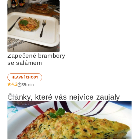
Zapečené brambory 
se salámem
HLAVNÍ CHODY
4,2
35
min
Články, které vás nejvíce zaujaly
Reklama