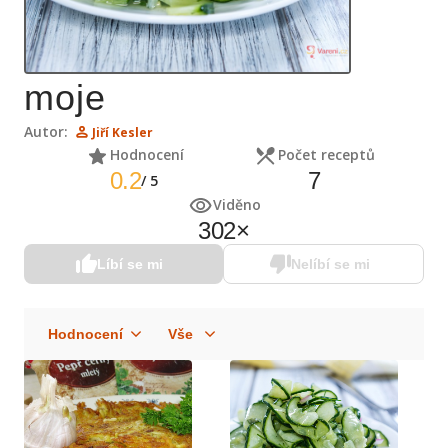
moje
Autor:
Jiří Kesler
Hodnocení
Počet receptů
0.2
7
/
5
Viděno
302
×
Líbí se mi
Nelíbí se mi