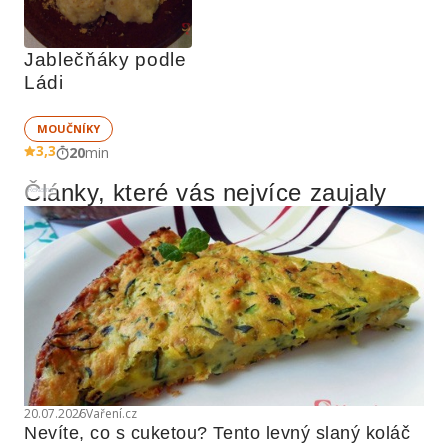
Jablečňáky podle 
Ládi
MOUČNÍKY
3,3
20
min
Články, které vás nejvíce zaujaly
Reklama
20.07.2026
Vaření.cz
Nevíte, co s cuketou? Tento levný slaný koláč 