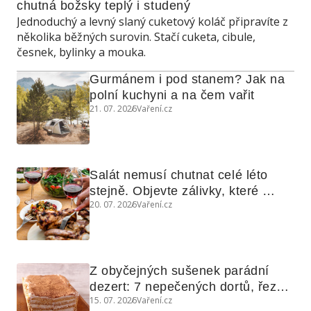
chutná božsky teplý i studený
Jednoduchý a levný slaný cuketový koláč připravíte z
několika běžných surovin. Stačí cuketa, cibule,
česnek, bylinky a mouka.
Gurmánem i pod stanem? Jak na 
polní kuchyni a na čem vařit
21. 07. 2026
Vaření.cz
Salát nemusí chutnat celé léto 
stejně. Objevte zálivky, které 
20. 07. 2026
Vaření.cz
využijete i na maso, nudle nebo 
grilovanou zeleninu
Z obyčejných sušenek parádní 
dezert: 7 nepečených dortů, řezů 
15. 07. 2026
Vaření.cz
a koláčů