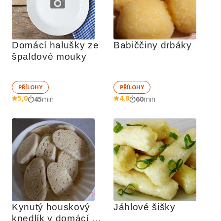
Domácí halušky ze 
Babiččiny drbáky
špaldové mouky
PŘÍLOHY
PŘÍLOHY
5,0
4,8
45
min
60
min
Kynutý houskový 
Jáhlové šišky
knedlík v domácí 