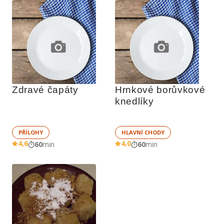
Zdravé čapáty
Hrnkové borůvkové 
knedlíky
PŘÍLOHY
HLAVNÍ CHODY
4,6
4,0
60
min
60
min