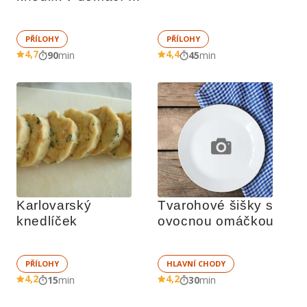
pekárně
PŘÍLOHY
PŘÍLOHY
4,7
4,4
90
min
45
min
Karlovarský 
Tvarohové šišky s 
knedlíček
ovocnou omáčkou
PŘÍLOHY
HLAVNÍ CHODY
4,2
4,2
15
min
30
min