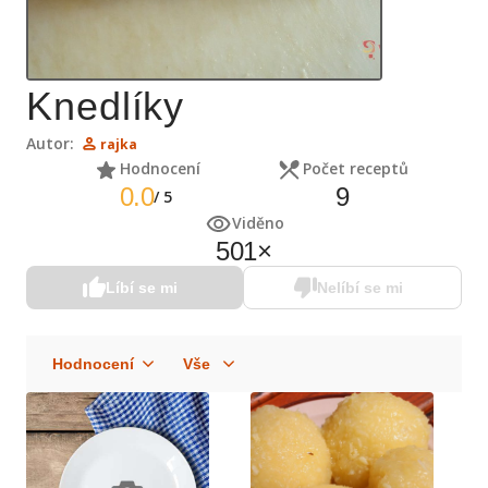
Knedlíky
Autor:
rajka
Hodnocení
Počet receptů
0.0
9
/
5
Viděno
501
×
Líbí se mi
Nelíbí se mi