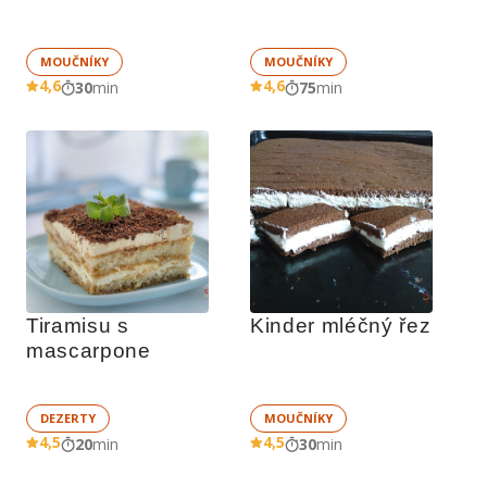
MOUČNÍKY
MOUČNÍKY
4,6
4,6
30
min
75
min
Tiramisu s 
Kinder mléčný řez
mascarpone
DEZERTY
MOUČNÍKY
4,5
4,5
20
min
30
min