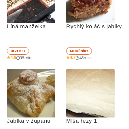
Líná manželka
Rychlý koláč s jablky
DEZERTY
MOUČNÍKY
4,8
4,7
35
min
45
min
Jablka v županu
Míša řezy 1