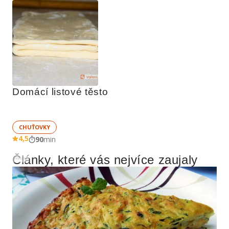
Domácí listové těsto
CHUŤOVKY
4,5
90
min
Články, které vás nejvíce zaujaly
Reklama