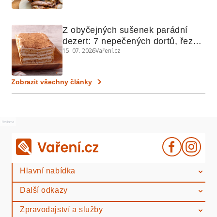
Z obyčejných sušenek parádní 
dezert: 7 nepečených dortů, řezů 
15. 07. 2026
Vaření.cz
a koláčů
Zobrazit všechny články
Reklama
Hlavní nabídka
Další odkazy
Zpravodajství a služby