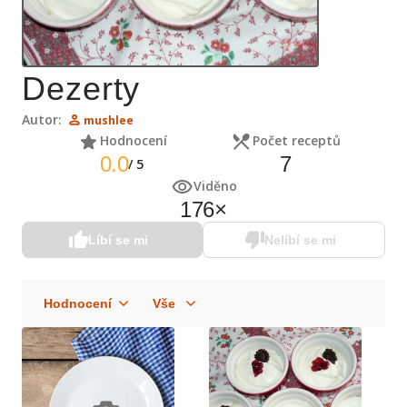
Dezerty
Autor:
mushlee
Hodnocení
Počet receptů
0.0
7
/
5
Viděno
176
×
Líbí se mi
Nelíbí se mi