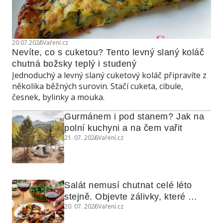
20.07.2026
Vaření.cz
Nevíte, co s cuketou? Tento levný slaný koláč 
chutná božsky teplý i studený
Jednoduchý a levný slaný cuketový koláč připravíte z
několika běžných surovin. Stačí cuketa, cibule,
česnek, bylinky a mouka.
Gurmánem i pod stanem? Jak na 
polní kuchyni a na čem vařit
21. 07. 2026
Vaření.cz
Salát nemusí chutnat celé léto 
stejně. Objevte zálivky, které 
20. 07. 2026
Vaření.cz
využijete i na maso, nudle nebo 
grilovanou zeleninu