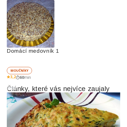
Domácí medovník 1
MOUČNÍKY
3,2
60
min
Články, které vás nejvíce zaujaly
Reklama