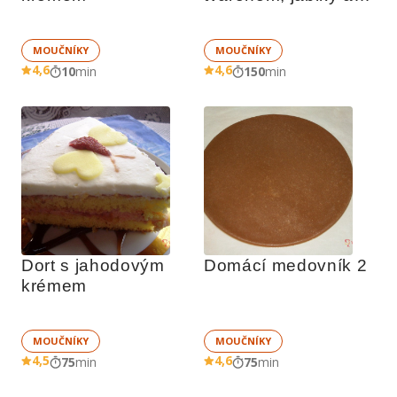
drobenkou
MOUČNÍKY
MOUČNÍKY
4,6
4,6
10
min
150
min
Dort s jahodovým 
Domácí medovník 2
krémem
MOUČNÍKY
MOUČNÍKY
4,5
4,6
75
min
75
min