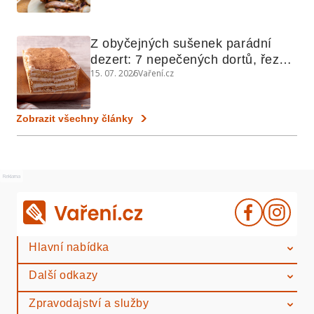
Z obyčejných sušenek parádní 
dezert: 7 nepečených dortů, řezů 
15. 07. 2026
Vaření.cz
a koláčů
Zobrazit všechny články
Reklama
Hlavní nabídka
Další odkazy
Zpravodajství a služby