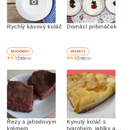
Rychlý kávový koláč
Domácí pribináček
MOUČNÍKY
DEZERTY
4,7
4,6
30
min
10
min
Řezy s jahodovým 
Kynutý koláč s 
krémem
tvarohem, jablky a 