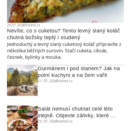
20.07.2026
Vaření.cz
Nevíte, co s cuketou? Tento levný slaný koláč 
chutná božsky teplý i studený
Jednoduchý a levný slaný cuketový koláč připravíte z
několika běžných surovin. Stačí cuketa, cibule,
česnek, bylinky a mouka.
Gurmánem i pod stanem? Jak na 
polní kuchyni a na čem vařit
21. 07. 2026
Vaření.cz
Salát nemusí chutnat celé léto 
stejně. Objevte zálivky, které 
20. 07. 2026
Vaření.cz
využijete i na maso, nudle nebo 
grilovanou zeleninu