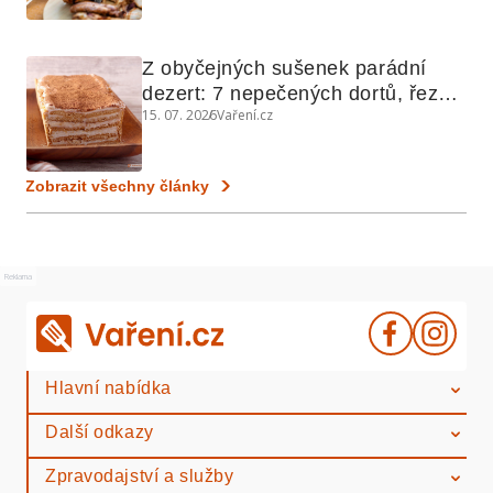
Z obyčejných sušenek parádní 
dezert: 7 nepečených dortů, řezů 
15. 07. 2026
Vaření.cz
a koláčů
Zobrazit všechny články
Reklama
Hlavní nabídka
Další odkazy
Zpravodajství a služby