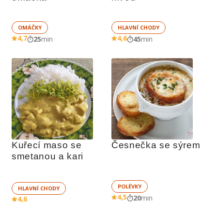
OMÁČKY
HLAVNÍ CHODY
4,7
4,6
25
min
45
min
Kuřecí maso se 
Česnečka se sýrem
smetanou a kari
POLÉVKY
HLAVNÍ CHODY
4,5
20
min
4,6