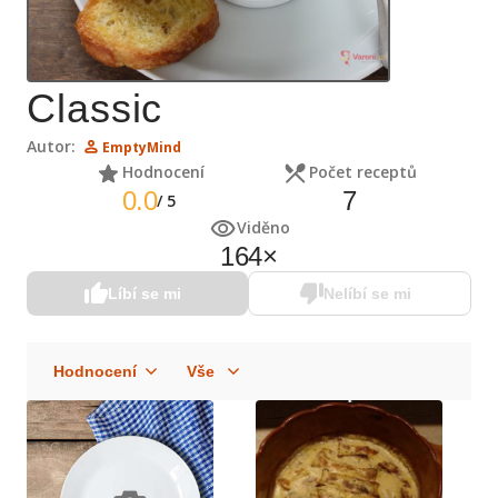
Classic
Autor:
EmptyMind
Hodnocení
Počet receptů
0.0
7
/
5
Viděno
164
×
Líbí se mi
Nelíbí se mi