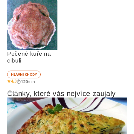
Pečené kuře na 
cibuli
HLAVNÍ CHODY
4,3
120
min
Články, které vás nejvíce zaujaly
Reklama