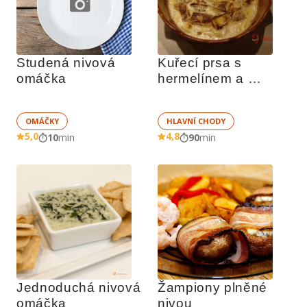
Studená nivová 
Kuřecí prsa s 
omáčka
hermelínem a 
smetanou
OMÁČKY
HLAVNÍ CHODY
5,0
4,8
10
min
90
min
Jednoduchá nivová 
Žampiony plněné 
omáčka
nivou