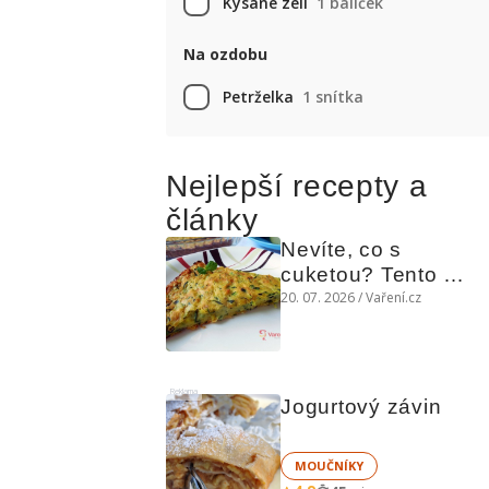
Kysané zelí
1 balíček
Na ozdobu
Petrželka
1 snítka
Nejlepší recepty a
články
Nevíte, co s 
cuketou? Tento 
levný slaný koláč 
20. 07. 2026 / Vaření.cz
chutná božsky teplý 
i studený
Reklama
Jogurtový závin
MOUČNÍKY