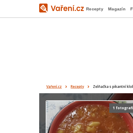
Recepty
Magazín
F
Vaření.cz
Recepty
Zelňačka s pikantní kl
1 fotograf