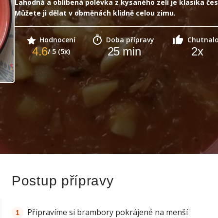
Lahodná a oblíbená polévka z kysaného zelí je klasika če
Můžete ji dělat v obměnách klidně celou zimu.
Hodnocení
Doba přípravy
Chutnal
4.6
25
min
2
x
/ 5 (5x)
Postup přípravy
Připravíme si brambory pokrájené na menší