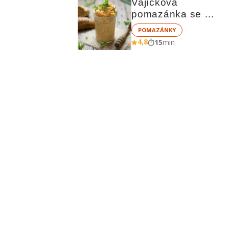
Vajíčková 
pomazánka se 
zeleninou
POMAZÁNKY
4,8
15
min