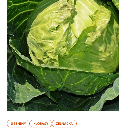
UZENINY
KLOBÁSY
ZELŇAČKA