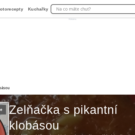
Na co máte chuť?
otorecepty
Kuchařky
Reklama
obásou
Zelňačka s pikantní
ie
klobásou