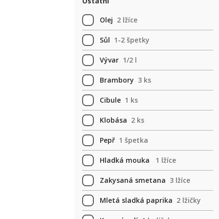
Ostatní
Olej
2 lžíce
Sůl
1-2 špetky
Vývar
1/2 l
Brambory
3 ks
Cibule
1 ks
Klobása
2 ks
Pepř
1 špetka
Hladká mouka
1 lžíce
Zakysaná smetana
3 lžíce
Mletá sladká paprika
2 lžičky