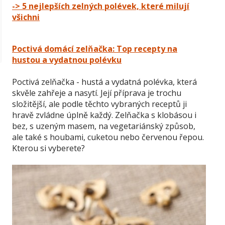
-> 5 nejlepších zelných polévek, které milují
všichni
Poctivá domácí zelňačka: Top recepty na
hustou a vydatnou polévku
Poctivá zelňačka - hustá a vydatná polévka, která
skvěle zahřeje a nasytí. Její příprava je trochu
složitější, ale podle těchto vybraných receptů ji
hravě zvládne úplně každý. Zelňačka s klobásou i
bez, s uzeným masem, na vegetariánský způsob,
ale také s houbami, cuketou nebo červenou řepou.
Kterou si vyberete?