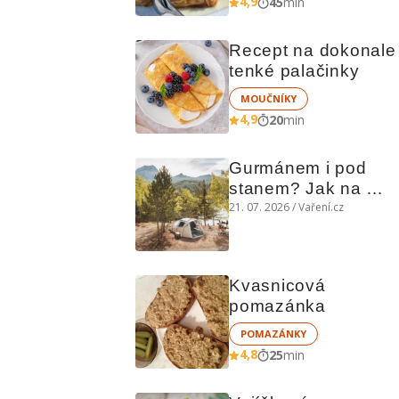
4,9
45
min
Recept na dokonale 
tenké palačinky
MOUČNÍKY
4,9
20
min
Gurmánem i pod 
stanem? Jak na 
polní kuchyni a na 
21. 07. 2026 / Vaření.cz
čem vařit
Kvasnicová 
pomazánka
POMAZÁNKY
4,8
25
min