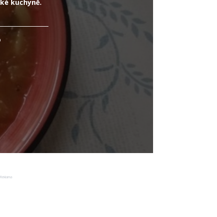
ské kuchyně.
o
Reklama