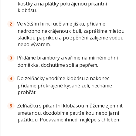
kostky a na plátky pokrájenou pikantní
klobásu.
Ve větším hrnci uděláme jíšku, přidáme
nadrobno nakrájenou cibuli, zaprášíme mletou
sladkou paprikou a po zpěnění zalijeme vodou
nebo vývarem.
Přidáme brambory a vaříme na mírném ohni
doměkka, dochutíme solí a pepřem.
Do zelňačky vhodíme klobásu a nakonec
přidáme překrájené kysané zelí, necháme
prohřát.
Zelňačku s pikantní klobásou můžeme zjemnit
smetanou, dozdobíme petrželkou nebo jarní
pažitkou. Podáváme ihned, nejlépe s chlebem.