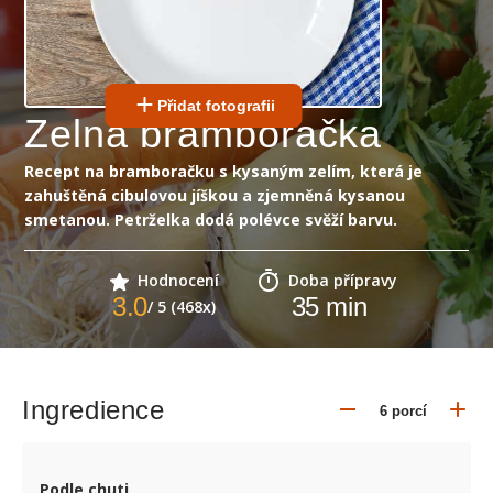
Přidat fotografii
Zelná bramboračka
Recept na bramboračku s kysaným zelím, která je
zahuštěná cibulovou jíškou a zjemněná kysanou
smetanou. Petrželka dodá polévce svěží barvu.
Hodnocení
Doba přípravy
3.0
35
min
/ 5 (468x)
Ingredience
Podle chuti