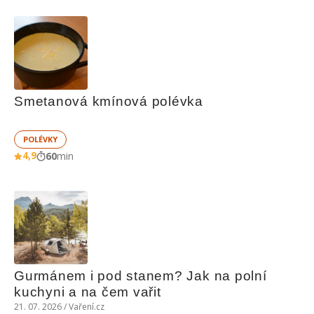
Smetanová kmínová polévka
POLÉVKY
4,9
60
min
Gurmánem i pod stanem? Jak na polní 
kuchyni a na čem vařit
21. 07. 2026 / Vaření.cz