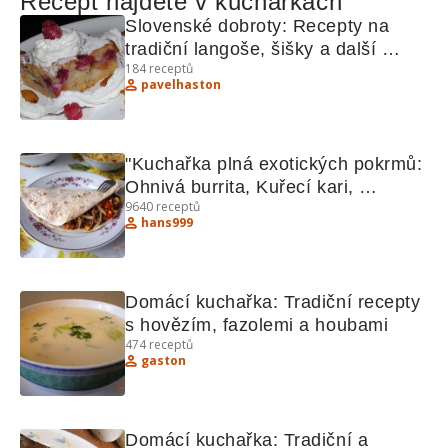
Recept najdete v kuchařkách
Slovenské dobroty: Recepty na 
tradiční langoše, šišky a další 
184
receptů
lahůdky
pavelhaston
"Kuchařka plná exotických pokrmů: 
Ohnivá burrita, Kuřecí kari, 
9640
receptů
Hradečtí votroci"
hans999
Domácí kuchařka: Tradiční recepty 
s hovězím, fazolemi a houbami
474
receptů
gaston
Domácí kuchařka: Tradiční a 