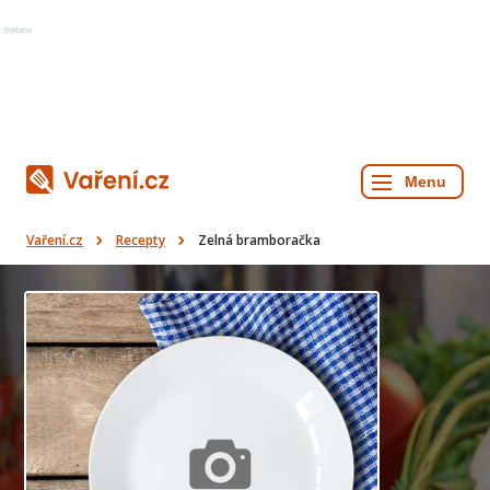
Reklama
Vaření.cz
Recepty
Zelná bramboračka