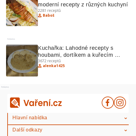
moderní recepty z různých kuchyní
2281
receptů
Baboš
Reklama
Kuchařka: Lahodné recepty s 
houbami, dortíkem a kuřecím 
3672
receptů
švejžužu
alenka1425
Reklama
Hlavní nabídka
Další odkazy