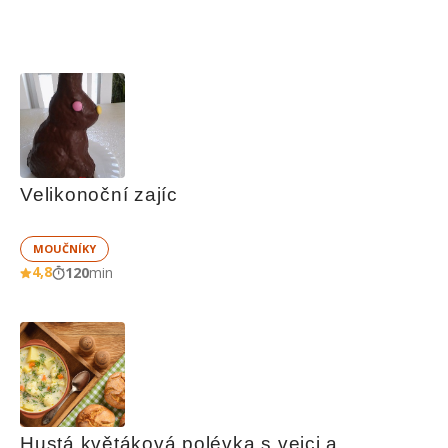
Velikonoční zajíc
MOUČNÍKY
4,8
120
min
Hustá květáková polévka s vejci a 