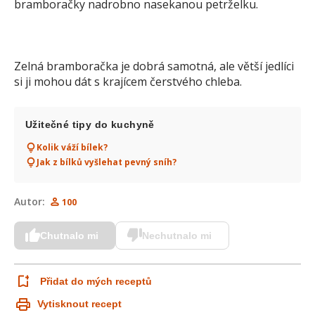
bramboračky nadrobno nasekanou petrželku.
Zelná bramboračka je dobrá samotná, ale větší jedlíci
si ji mohou dát s krajícem čerstvého chleba.
Užitečné tipy do kuchyně
Kolik váží bílek?
Jak z bílků vyšlehat pevný sníh?
Autor:
100
Chutnalo mi
Nechutnalo mi
Přidat do mých receptů
Vytisknout recept