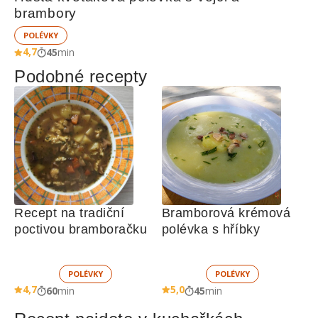
brambory
POLÉVKY
4,7
45
min
Podobné recepty
Recept na tradiční 
Bramborová krémová 
poctivou bramboračku
polévka s hříbky
POLÉVKY
POLÉVKY
4,7
5,0
60
min
45
min