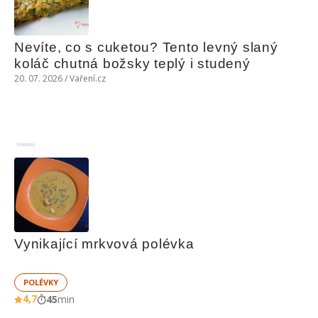
Nevíte, co s cuketou? Tento levný slaný 
koláč chutná božsky teplý i studený
20. 07. 2026 / Vaření.cz
Reklama
Vynikající mrkvová polévka
POLÉVKY
4,7
45
min