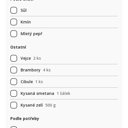
Sůl
Kmín
Mletý pepř
Ostatní
Vejce
2 ks
Brambory
4 ks
Cibule
1 ks
Kysaná smetana
1 šálek
Kysané zelí
500 g
Podle potřeby