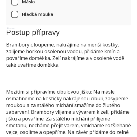
Máslo
Hladká mouka
Reklama
Postup přípravy
Brambory oloupeme, nakrájíme na menší kostky,
zalijeme horkou osolenou vodou, přidáme kmín a
povaříme doměkka. Zelí nakrájíme a v osolené vodě
také uvaříme doměkka.
Mezitím si připravíme cibulovou jíšku: Na másle
osmahneme na kostičky nakrájenou cibuli, zasypeme
moukou a za stálého míchání smažíme do žlutého
zabarvení. Brambory vlijeme s vývarem k zelí, přidáme
jíšku a povaříme. Za stálého míchání přilijeme
smetanu, necháme přejít varem, vmícháme rozšlehané
vejce, osolíme a opepříme. Na závěr přidáme do zelné