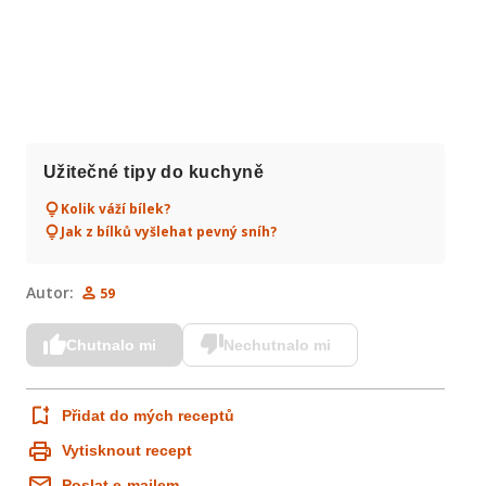
Užitečné tipy do kuchyně
Kolik váží bílek?
Jak z bílků vyšlehat pevný sníh?
Autor:
59
Chutnalo mi
Nechutnalo mi
Přidat do mých receptů
Vytisknout recept
Poslat e-mailem