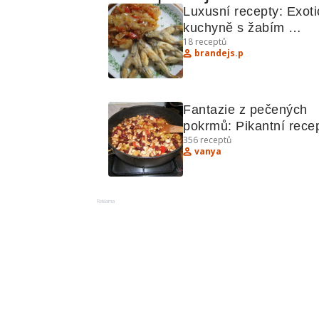
Luxusní recepty: Exoti
kuchyně s žabím 
18
receptů
stehýnkem, krevetovým
brandejs.p
salátem a dalšími 
lahůdkami
Fantazie z pečených 
pokrmů: Pikantní recep
356
receptů
s fazolemi, kuřecím a 
vanya
vepřovým.
Reklama