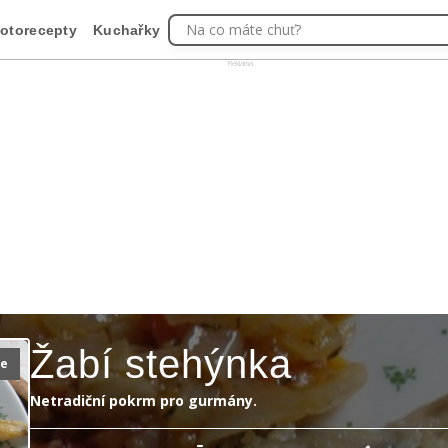
Na co máte chuť?
otorecepty
Kuchařky
Reklama
Žabí stehýnka
ie
Netradiční pokrm pro gurmány.