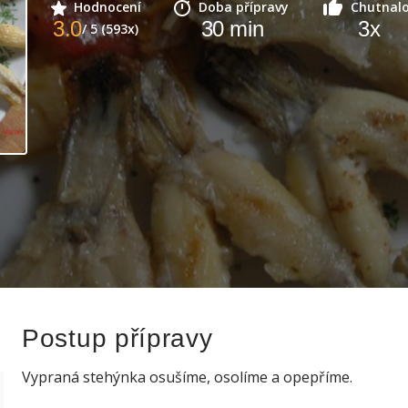
Hodnocení
Doba přípravy
Chutnal
3.0
30
min
3
x
/ 5 (593x)
Postup přípravy
Vypraná stehýnka osušíme, osolíme a opepříme.