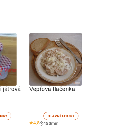
játrová 
Vepřová tlačenka
NKY
HLAVNÍ CHODY
4,8
150
min