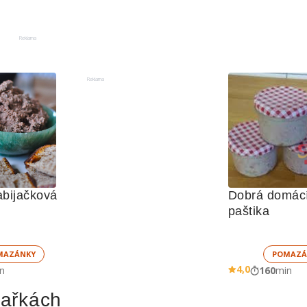
Reklama
Reklama
bijačková 
Dobrá domácí 
paštika
MAZÁNKY
POMAZÁ
4,0
n
160
min
hařkách