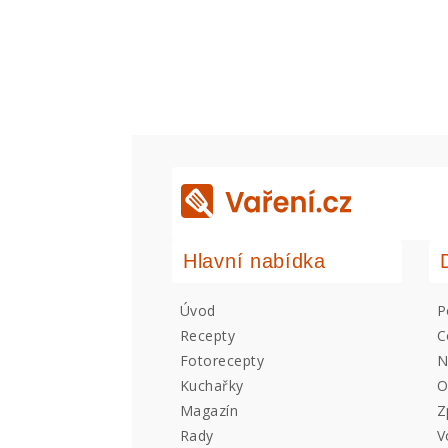
Hlavní nabídka
Úvod
P
Recepty
C
Fotorecepty
N
Kuchařky
O
Magazín
Z
Rady
V