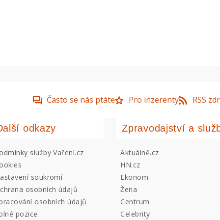
Často se nás ptáte
Pro inzerenty
RSS zdr
Další odkazy
Zpravodajství a služ
odmínky služby Vaření.cz
Aktuálně.cz
ookies
HN.cz
astavení soukromí
Ekonom
chrana osobních údajů
Žena
pracování osobních údajů
Centrum
olné pozice
Celebrity