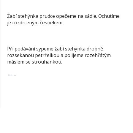
Žabí stehýnka prudce opečeme na sádle. Ochutíme
je rozdrceným česnekem.
Při podávání sypeme žabí stehýnka drobně
rozsekanou petrželkou a polijeme rozehřátým
máslem se strouhankou.
Reklama