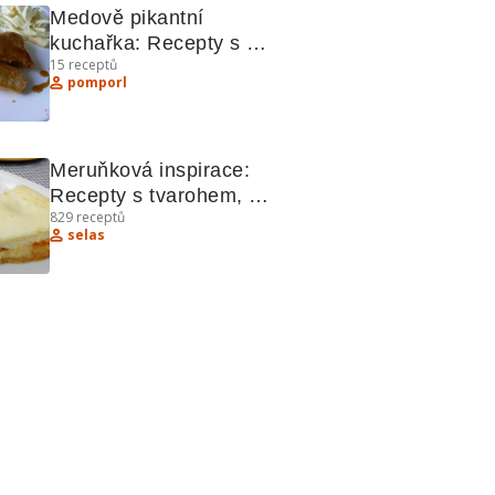
Medově pikantní 
kuchařka: Recepty s 
15
receptů
krůtím, vepřovým steakem 
pomporl
a pikantním biftekem
Meruňková inspirace: 
Recepty s tvarohem, 
829
receptů
meruňkami a další 
selas
lahůdky