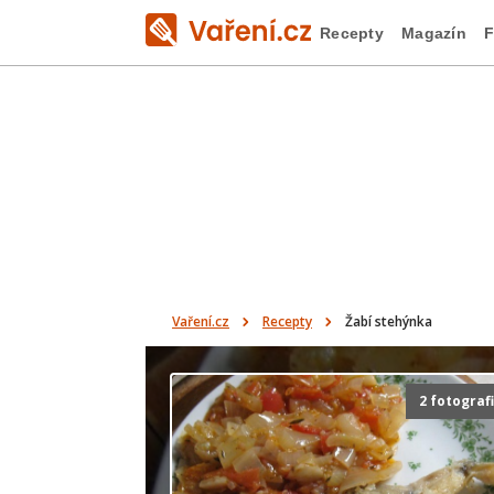
Recepty
Magazín
F
Vaření.cz
Recepty
Žabí stehýnka
2 fotograf