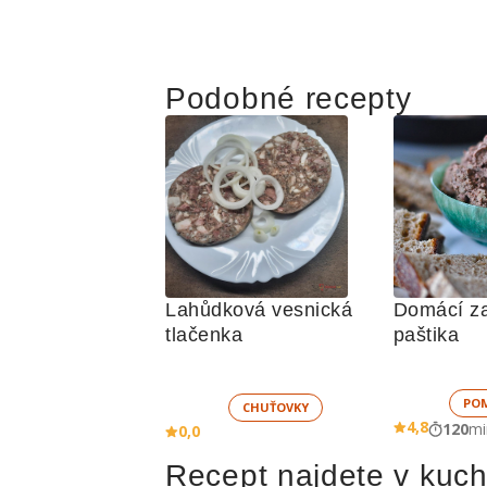
Podobné recepty
Lahůdková vesnická 
Domácí za
tlačenka
paštika
PO
CHUŤOVKY
4,8
120
mi
0,0
Recept najdete v kuc