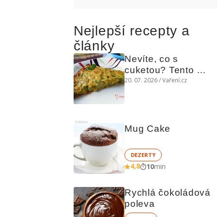
Nejlepší recepty a
články
Nevíte, co s 
cuketou? Tento 
levný slaný koláč 
20. 07. 2026 / Vaření.cz
chutná božsky teplý 
i studený
Reklama
Mug Cake
DEZERTY
4,8
10
min
Rychlá čokoládová 
poleva