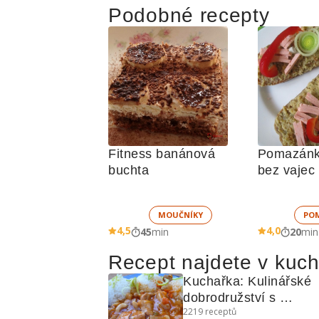
Podobné recepty
Fitness banánová 
Pomazánka
buchta
bez vajec
MOUČNÍKY
PO
4,5
4,0
45
min
20
min
Recept najdete v kuc
Kuchařka: Kulinářské 
dobrodružství s 
2219
receptů
exotickými recepty