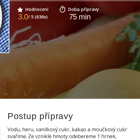
Hodnocení
Doba přípravy
3.0
75
min
/ 5 (636x)
Postup přípravy
Vodu, heru, vanilkový cukr, kakao a moučkový cukr
svaříme. Ze vzniklé hmoty odebereme 1 hrnek,