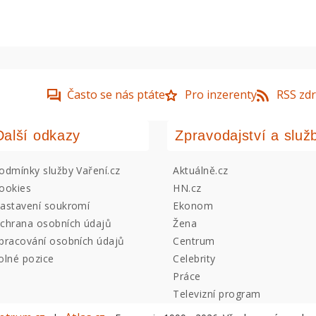
Často se nás ptáte
Pro inzerenty
RSS zdr
Další odkazy
Zpravodajství a služ
odmínky služby Vaření.cz
Aktuálně.cz
ookies
HN.cz
astavení soukromí
Ekonom
chrana osobních údajů
Žena
pracování osobních údajů
Centrum
olné pozice
Celebrity
Práce
Televizní program