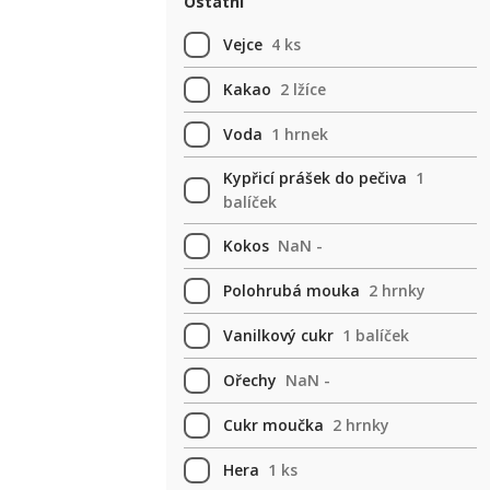
Ostatní
Vejce
4 ks
Kakao
2 lžíce
Voda
1 hrnek
Kypřicí prášek do pečiva
1
balíček
Kokos
NaN -
Polohrubá mouka
2 hrnky
Vanilkový cukr
1 balíček
Ořechy
NaN -
Cukr moučka
2 hrnky
Hera
1 ks