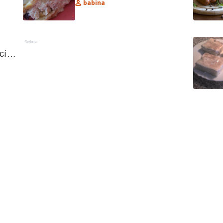
babina
Reklama
cím 