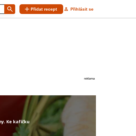
Přidat recept
Přihlásit se
y. Ke kafíčku