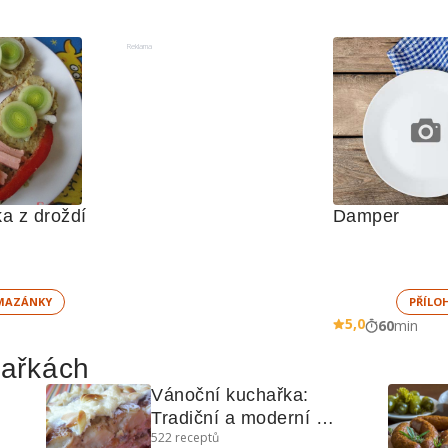
Reklama
 z droždí 
Damper
MAZÁNKY
PŘÍLO
5,0
60
min
hařkách
Vánoční kuchařka: 
Tradiční a moderní 
522
receptů
recepty pro sváteční stůl