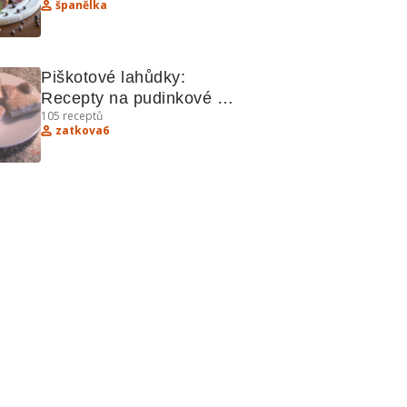
španělka
Piškotové lahůdky: 
Recepty na pudinkové 
105
receptů
řezy, šlehačkový moučník 
zatkova6
a další sladké dobroty