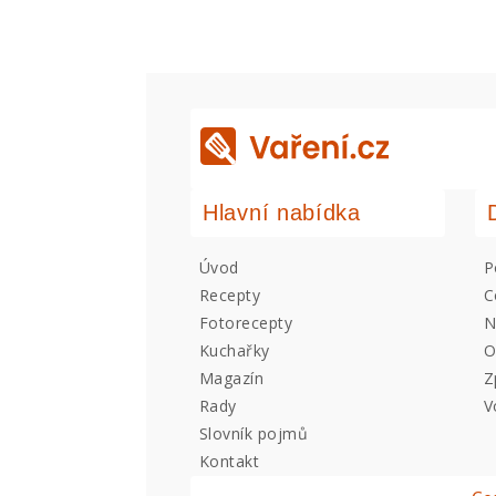
Hlavní nabídka
Úvod
P
Recepty
C
Fotorecepty
N
Kuchařky
O
Magazín
Z
Rady
V
Slovník pojmů
Kontakt