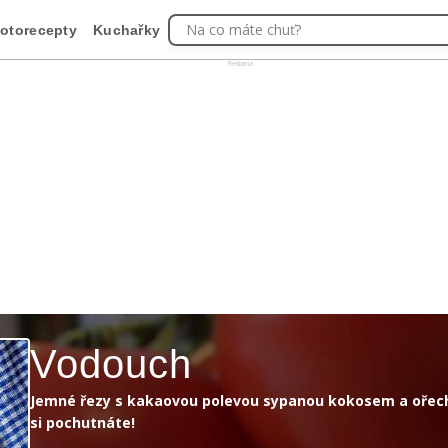
Na co máte chuť?
otorecepty
Kuchařky
Reklama
Vodouch
Jemné řezy s kakaovou polevou sypanou kokosem a ořech
si pochutnáte!