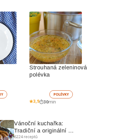
Strouhaná zeleninová 
polévka
HY
POLÉVKY
3,9
30
min
Vánoční kuchařka: 
Tradiční a originální 
6224
receptů
recepty pro sváteční stůl