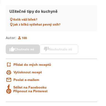
Užitečné tipy do kuchyně
Kolik váží bílek?
Jak z bílků vyšlehat pevný sníh?
Autor:
100
Chutnalo mi
Nechutnalo mi
Přidat do mých receptů
Vytisknout recept
Poslat e-mailem
Sdílet na Facebooku
Připnout na Pinterest