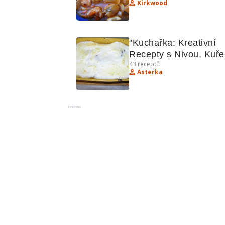
Kirkwood
"Kuchařka: Kreativní 
Recepty s Nivou, Kuře
43
receptů
Masem a Brokolicí"
Asterka
Reklama