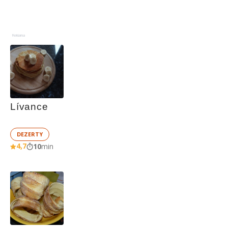
Reklama
Lívance
DEZERTY
4,7
10
min