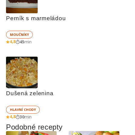
Perník s marmeládou
MOUČNÍKY
4,8
45
min
Dušená zelenina
HLAVNÍ CHODY
4,8
30
min
Podobné recepty