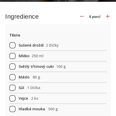
Ingredience
Těsto
Sušené droždí
2 lžičky
Mléko
250 ml
Světlý třtinový cukr
100 g
Máslo
80 g
Sůl
1 lžička
Vejce
2 ks
Hladká mouka
500 g