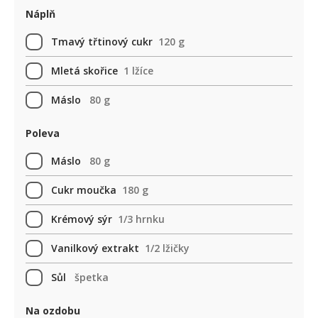
Náplň
Tmavý třtinový cukr
120 g
Mletá skořice
1 lžíce
Máslo
80 g
Poleva
Máslo
80 g
Cukr moučka
180 g
Krémový sýr
1/3 hrnku
Vanilkový extrakt
1/2 lžičky
Sůl
špetka
Na ozdobu