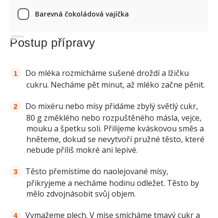
Barevná čokoládová vajíčka
Reklama
Postup přípravy
Do mléka rozmícháme sušené droždí a lžičku
cukru. Necháme pět minut, až mléko začne pěnit.
Do mixéru nebo mísy přidáme zbylý světlý cukr,
80 g změklého nebo rozpuštěného másla, vejce,
mouku a špetku soli. Přilijeme kváskovou směs a
hněteme, dokud se nevytvoří pružné těsto, které
nebude příliš mokré ani lepivé.
Těsto přemístíme do naolejované mísy,
přikryjeme a necháme hodinu odležet. Těsto by
mělo zdvojnásobit svůj objem.
Vymažeme plech. V míse smícháme tmavý cukr a