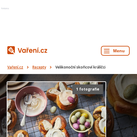
Reklama
Vaření.cz
Recepty
Velikonoční skořicoví králíčci
1 fotografie