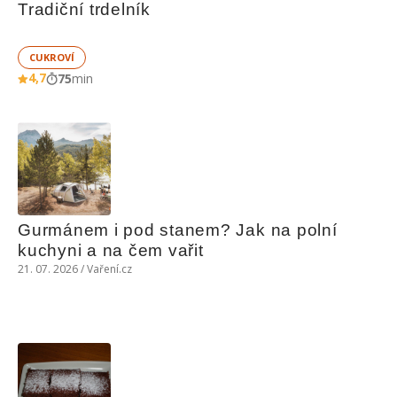
Tradiční trdelník
CUKROVÍ
4,7
75
min
Gurmánem i pod stanem? Jak na polní 
kuchyni a na čem vařit
21. 07. 2026 / Vaření.cz