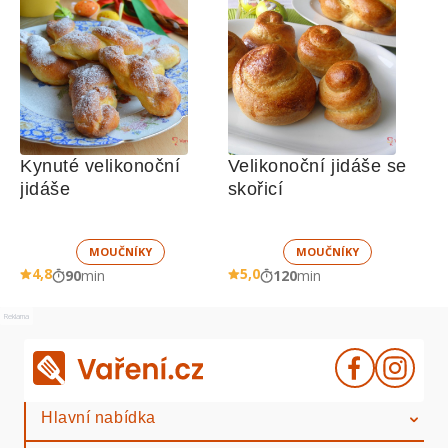
Kynuté velikonoční 
Velikonoční jidáše se 
jidáše
skořicí
MOUČNÍKY
MOUČNÍKY
4,8
5,0
90
min
120
min
Reklama
Hlavní nabídka