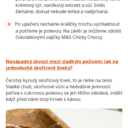
krémový sýr, vanilkový extrakt a sůl. Směs
šleháme, dokud nebude lehká a nadýchaná.
Po upečení necháme králíčky trochu vychladnout
a potřeme je polevou. Na závěr je můžeme zdobit
čokoládovými vajíčky M&S Chicky Choccy.
Nenápadný skvost mezi sladkým pečivem: Jak na
jednoduché skořicové šneky?
Čerstvý kynutý skořicový šnek, to je nebe na zemi.
Sladké chuti, skořicové vůni a hedvábné jemnosti
pečiva s cukrovou polevou se jen těžko odolává, zvlášť
když před námi stojí hrnek s kávou.