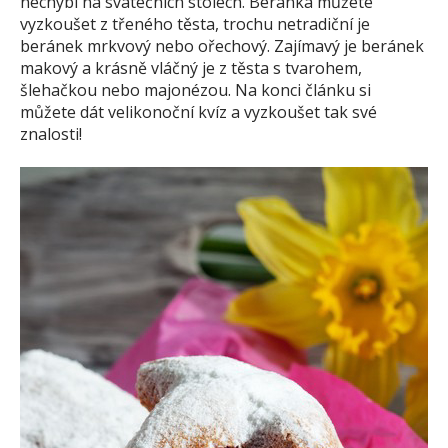
nechybí na svátečních stolech. Beránka můžete
vyzkoušet z třeného těsta, trochu netradiční je
beránek mrkvový nebo ořechový. Zajímavý je beránek
makový a krásně vláčný je z těsta s tvarohem,
šlehačkou nebo majonézou. Na konci článku si
můžete dát velikonoční kvíz a vyzkoušet tak své
znalosti!