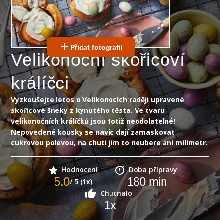
Přidat fotografii
Velikonoční skořicoví
králíčci
Vyzkoušejte letos o Velikonocích raději upravené
skořicové šneky z kynutého těsta. Ve tvaru
velikonočních králíčků jsou totiž neodolatelné!
Nepovedené kousky se navíc dají zamaskovat
cukrovou polevou, na chuti jim to neubere ani milimetr.
Hodnocení
Doba přípravy
5.0
180
min
/ 5 (1x)
Chutnalo
1
x