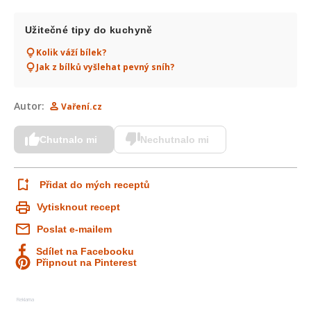
Užitečné tipy do kuchyně
Kolik váží bílek?
Jak z bílků vyšlehat pevný sníh?
Autor:
Vaření.cz
Chutnalo mi
Nechutnalo mi
Přidat do mých receptů
Vytisknout recept
Poslat e-mailem
Sdílet na Facebooku
Připnout na Pinterest
Reklama