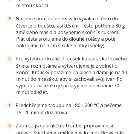
mletou skořici.
Na lehce pomoučeném válu vyválíme těsto do
čtverce o tloušťce asi 0,5 cm. Těsto potřeme 80 g
změklého másla a posypeme skořicí s cukrem.
Plát těsta srolujeme do dlouhé rolády a poté
nakrájíme na 3 cm široké plátky (šneky).
Pro vytvoření králičích oušek kousek skořicového
šneka rozmotáme a vytvarujeme je z volného
konce. Králíčky položíme na plech a dáme je na 10
minut do mrazáku, aby si zachovali svůj tvar. Po
vyjmutí z mrazáku je přikryjeme a necháme 30
minut odležet.
Předehřejeme troubu na 180 - 200 °C a pečeme
15–20 minut dozlatova.
Zatímco jsou králíčci v troubě, připravíme si
polevu: Smícháme změklé máslo, moučkový cukr,