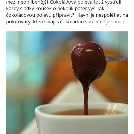
mezi neoblíbenější. Čokoládová poleva totiž vystřelí
každý sladký kousek o několik pater výš. Jak
čokoládovou polevu připravit? Hlavní je nespoléhat na
polotovary, které mají s čokoládou společné jen málo.