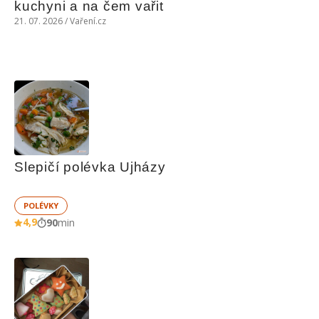
kuchyni a na čem vařit
21. 07. 2026 / Vaření.cz
Slepičí polévka Ujházy
POLÉVKY
4,9
90
min