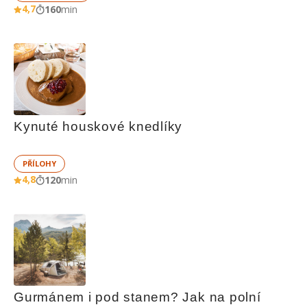
4,7
160
min
Kynuté houskové knedlíky
PŘÍLOHY
4,8
120
min
Gurmánem i pod stanem? Jak na polní 