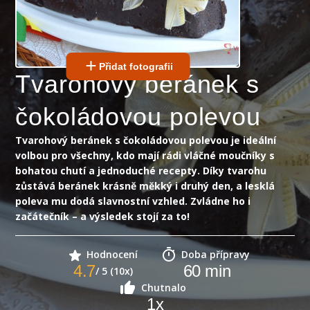
Přidat fotografii
Tvarohový beránek s
čokoládovou polevou
Tvarohový beránek s čokoládovou polevou je ideální
volbou pro všechny, kdo mají rádi vláčné moučníky s
bohatou chutí a jednoduché recepty. Díky tvarohu
zůstává beránek krásně měkký i druhý den, a lesklá
poleva mu dodá slavnostní vzhled. Zvládne ho i
začátečník – a výsledek stojí za to!
Hodnocení
Doba přípravy
4.7
60
min
/ 5 (10x)
Chutnalo
1
x