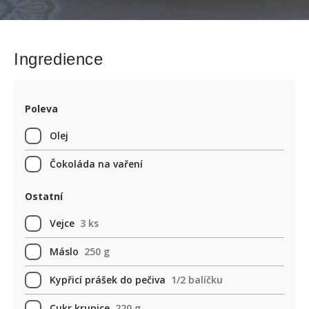
Ingredience
Poleva
Olej
Čokoláda na vaření
Ostatní
Vejce
3 ks
Máslo
250 g
Kypřicí prášek do pečiva
1/2 balíčku
Cukr krupice
220 g