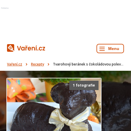
Reklama
Vaření.cz
Recepty
Tvarohový beránek s čokoládovou polevou
1 fotografie