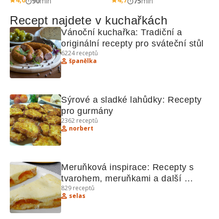
90
min
75
min
Recept najdete v kuchařkách
Vánoční kuchařka: Tradiční a 
originální recepty pro sváteční stůl
6224
receptů
španělka
Sýrové a sladké lahůdky: Recepty 
pro gurmány
2362
receptů
norbert
Meruňková inspirace: Recepty s 
tvarohem, meruňkami a další 
829
receptů
lahůdky
selas