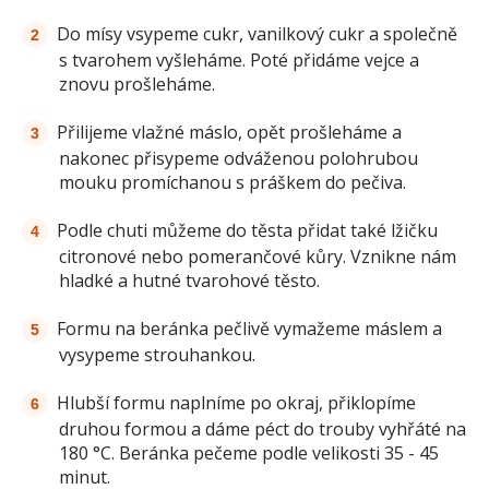
Do mísy vsypeme cukr, vanilkový cukr a společně
s tvarohem vyšleháme. Poté přidáme vejce a
znovu prošleháme.
Přilijeme vlažné máslo, opět prošleháme a
nakonec přisypeme odváženou polohrubou
mouku promíchanou s práškem do pečiva.
Podle chuti můžeme do těsta přidat také lžičku
citronové nebo pomerančové kůry. Vznikne nám
hladké a hutné tvarohové těsto.
Formu na beránka pečlivě vymažeme máslem a
vysypeme strouhankou.
Hlubší formu naplníme po okraj, přiklopíme
druhou formou a dáme péct do trouby vyhřáté na
180 °C. Beránka pečeme podle velikosti 35 - 45
minut.