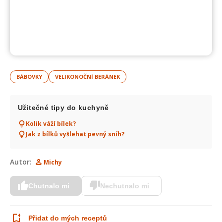
BÁBOVKY
VELIKONOČNÍ BERÁNEK
Užitečné tipy do kuchyně
Kolik váží bílek?
Jak z bílků vyšlehat pevný sníh?
Autor:
Michy
Chutnalo mi
Nechutnalo mi
Přidat do mých receptů