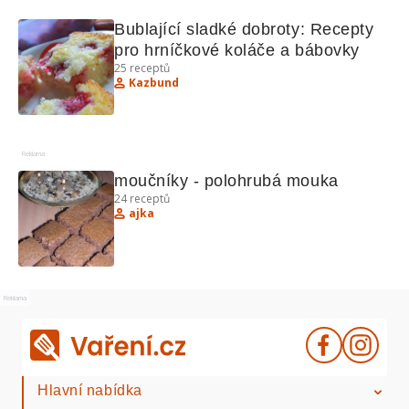
Bublající sladké dobroty: Recepty 
pro hrníčkové koláče a bábovky
25
receptů
Kazbund
Reklama
moučníky - polohrubá mouka
24
receptů
ajka
Reklama
Hlavní nabídka