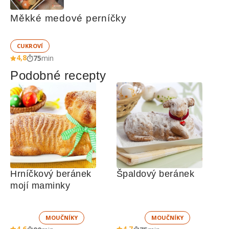
Měkké medové perníčky
CUKROVÍ
4,8
75
min
Podobné recepty
Hrníčkový beránek 
Špaldový beránek
mojí maminky
MOUČNÍKY
MOUČNÍKY
4,6
4,7