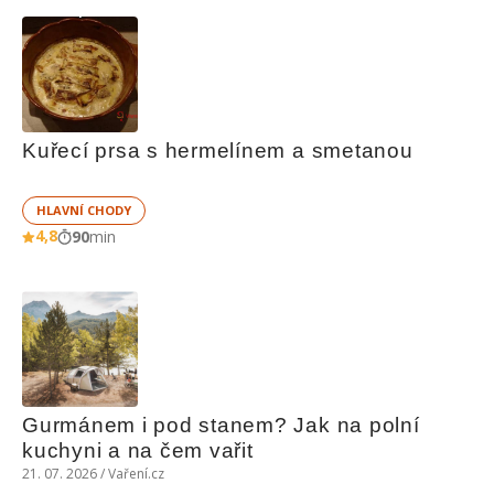
Kuřecí prsa s hermelínem a smetanou
HLAVNÍ CHODY
4,8
90
min
Gurmánem i pod stanem? Jak na polní 
kuchyni a na čem vařit
21. 07. 2026 / Vaření.cz