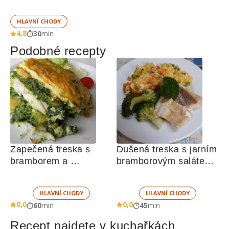
HLAVNÍ CHODY
4,8
30
min
Podobné recepty
Zapečená treska s 
Dušená treska s jarním 
bramborem a 
bramborovým salátem 
špenátem 
a brokolicí
HLAVNÍ CHODY
HLAVNÍ CHODY
0,0
0,0
60
min
45
min
Recept najdete v kuchařkách