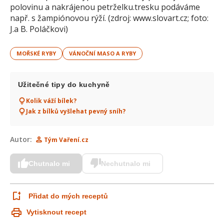
polovinu a nakrájenou petrželku.tresku podáváme
např. s žampiónovou rýží. (zdroj: www.slovart.cz; foto:
J.a B. Poláčkovi)
MOŘSKÉ RYBY
VÁNOČNÍ MASO A RYBY
Užitečné tipy do kuchyně
Kolik váží bílek?
Jak z bílků vyšlehat pevný sníh?
Autor:
Tým Vaření.cz
Chutnalo mi
Nechutnalo mi
Přidat do mých receptů
Vytisknout recept