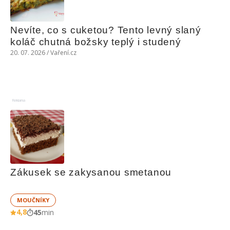
Nevíte, co s cuketou? Tento levný slaný 
koláč chutná božsky teplý i studený
20. 07. 2026 / Vaření.cz
Reklama
Zákusek se zakysanou smetanou
MOUČNÍKY
4,8
45
min