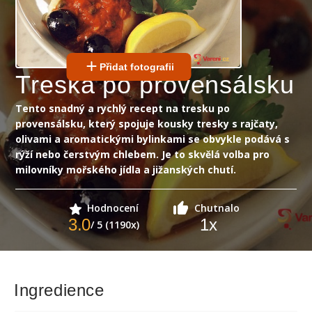
Přidat fotografii
Treska po provensálsku
Tento snadný a rychlý recept na tresku po
provensálsku, který spojuje kousky tresky s rajčaty,
olivami a aromatickými bylinkami se obvykle podává s
rýží nebo čerstvým chlebem. Je to skvělá volba pro
milovníky mořského jídla a jižanských chutí.
Hodnocení
Chutnalo
3.0
1
x
/ 5 (1190x)
Ingredience