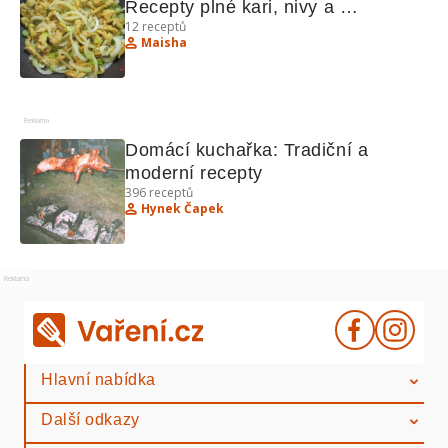
Recepty plné kari, nivy a 
12
receptů
provensálského stylu
Maisha
Reklama
Domácí kuchařka: Tradiční a 
moderní recepty
396
receptů
Hynek Čapek
Reklama
Hlavní nabídka
Další odkazy