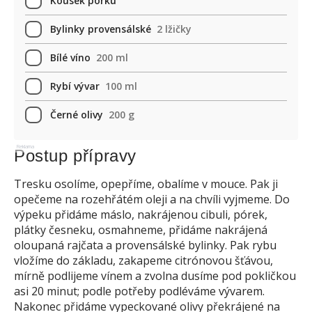
Kousek pórku
Bylinky provensálské
2 lžičky
Bílé víno
200 ml
Rybí vývar
100 ml
Černé olivy
200 g
Reklama
Postup přípravy
Tresku osolíme, opepříme, obalíme v mouce. Pak ji
opečeme na rozehřátém oleji a na chvíli vyjmeme. Do
výpeku přidáme máslo, nakrájenou cibuli, pórek,
plátky česneku, osmahneme, přidáme nakrájená
oloupaná rajčata a provensálské bylinky. Pak rybu
vložíme do základu, zakapeme citrónovou šťávou,
mírně podlijeme vínem a zvolna dusíme pod pokličkou
asi 20 minut; podle potřeby podléváme vývarem.
Nakonec přidáme vypeckované olivy překrájené na