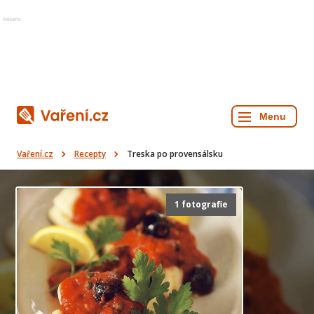
Reklama
Vaření.cz
Recepty
Treska po provensálsku
1 fotografie