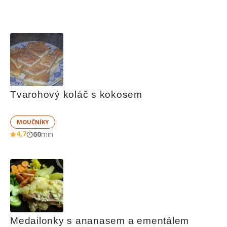
Tvarohový koláč s kokosem
MOUČNÍKY
4,7
60
min
Medailonky s ananasem a ementálem