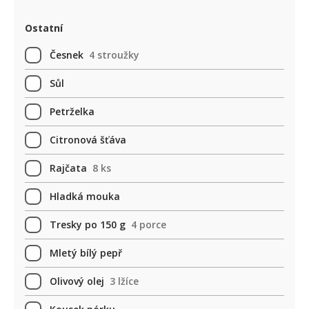
Ostatní
Česnek
4 stroužky
Sůl
Petrželka
Citronová šťáva
Rajčata
8 ks
Hladká mouka
Tresky po 150 g
4 porce
Mletý bílý pepř
Olivový olej
3 lžíce