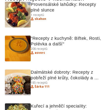
Provensálské lahůdky: Recepty 
plné slunce
1
receptů
skahon
"Recepty z kuchyně: Biftek, Rosti, 
Polévka a další"
208
receptů
asvorc
Dalmátské dobroty: Recepty z 
pobřeží plné krůty, čokolády a 
185
receptů
vaflových těst 
Šárka 111
Kuřecí a jehněčí speciality: 