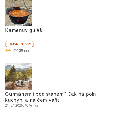
Kamenův guláš
HLAVNÍ CHODY
4,9
120
min
Gurmánem i pod stanem? Jak na polní 
kuchyni a na čem vařit
21. 07. 2026 / Vaření.cz