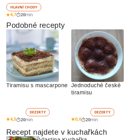
HLAVNÍ CHODY
4,7
20
min
Podobné recepty
Tiramisu s mascarpone
Jednoduché české 
tiramisu
DEZERTY
DEZERTY
4,5
0,0
20
min
20
min
Recept najdete v kuchařkách
Vlastina Kuchařka