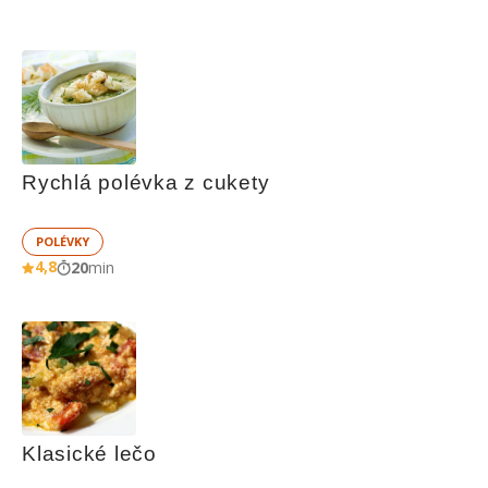
Rychlá polévka z cukety
POLÉVKY
4,8
20
min
Klasické lečo