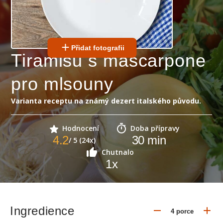
Přidat fotografii
Tiramisu s mascarpone
pro mlsouny
Varianta receptu na známý dezert italského původu.
Hodnocení
Doba přípravy
4.2
30
min
/ 5 (24x)
Chutnalo
1
x
Ingredience