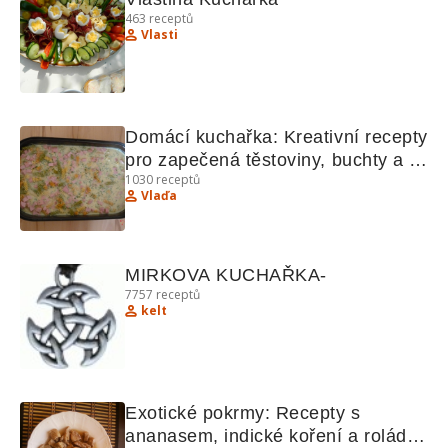
463
receptů
Vlasti
Domácí kuchařka: Kreativní recepty 
pro zapečená těstoviny, buchty a 
1030
receptů
zmrzlinu
Vlaďa
MIRKOVA KUCHAŘKA-
7757
receptů
kelt
Exotické pokrmy: Recepty s 
ananasem, indické koření a rolády 