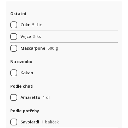
Ostatní
Cukr
5 lžic
Vejce
5 ks
Mascarpone
500 g
Na ozdobu
Kakao
Podle chuti
Amaretto
1 dl
Podle potřeby
Savoiardi
1 balíček