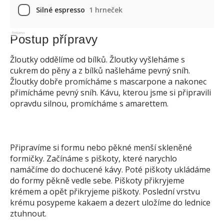
Silné espresso
1 hrneček
Reklama
Postup přípravy
Žloutky oddělíme od bílků. Žloutky vyšleháme s
cukrem do pěny a z bílků našleháme pevný sníh.
Žloutky dobře promícháme s mascarpone a nakonec
přimícháme pevný sníh. Kávu, kterou jsme si připravili
opravdu silnou, promícháme s amarettem.
Připravíme si formu nebo pěkné menší skleněné
formičky. Začínáme s piškoty, které narychlo
namáčíme do dochucené kávy. Poté piškoty ukládáme
do formy pěkně vedle sebe. Piškoty přikryjeme
krémem a opět přikryjeme piškoty. Poslední vrstvu
krému posypeme kakaem a dezert uložíme do lednice
ztuhnout.