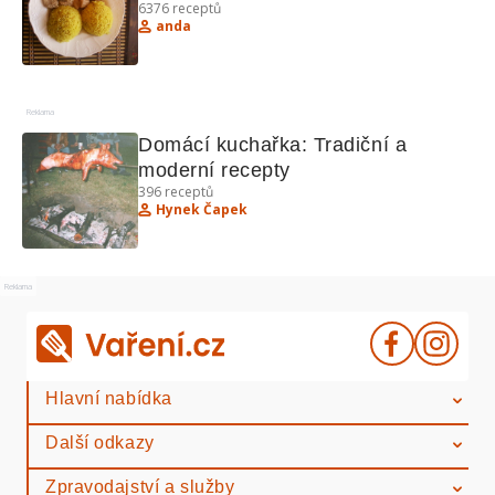
6376
receptů
- Kuchařka s exotickými recepty
anda
Reklama
Domácí kuchařka: Tradiční a 
moderní recepty
396
receptů
Hynek Čapek
Reklama
Hlavní nabídka
Další odkazy
Zpravodajství a služby