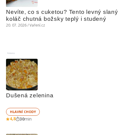
Nevíte, co s cuketou? Tento levný slaný 
koláč chutná božsky teplý i studený
20. 07. 2026 / Vaření.cz
Reklama
Dušená zelenina
HLAVNÍ CHODY
4,8
30
min