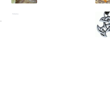
a krůtí játra
Reklama