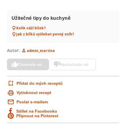
Užitečné tipy do kuchyně
Kolik váží bílek?
Jak z bílků vyšlehat pevný sníh?
Autor:
admin_martina
Chutnalo mi
Nechutnalo mi
Přidat do mých receptů
Vytisknout recept
Poslat e-mailem
Sdílet na Facebooku
Připnout na Pinterest