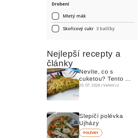
Drobení
Mletý mák
Skořicový cukr
3 balíčky
Nejlepší recepty a
články
Nevíte, co s 
cuketou? Tento 
levný slaný koláč 
20. 07. 2026 / Vaření.cz
chutná božsky teplý 
i studený
Reklama
Slepičí polévka 
Ujházy
POLÉVKY