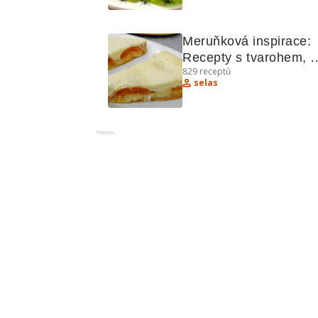
Meruňková inspirace: 
Recepty s tvarohem, 
829
receptů
meruňkami a další 
selas
lahůdky
Reklama