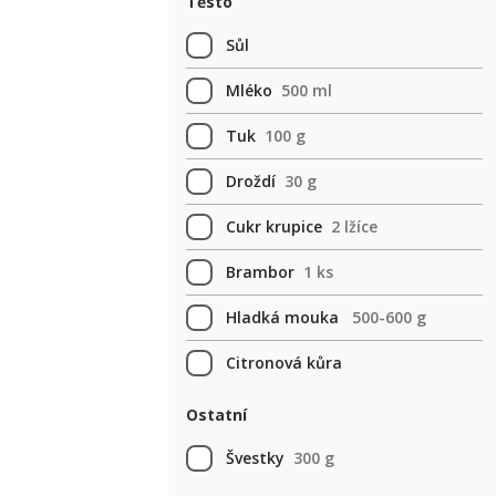
Těsto
Sůl
Mléko
500 ml
Tuk
100 g
Droždí
30 g
Cukr krupice
2 lžíce
Brambor
1 ks
Hladká mouka
500-600 g
Citronová kůra
Ostatní
Švestky
300 g