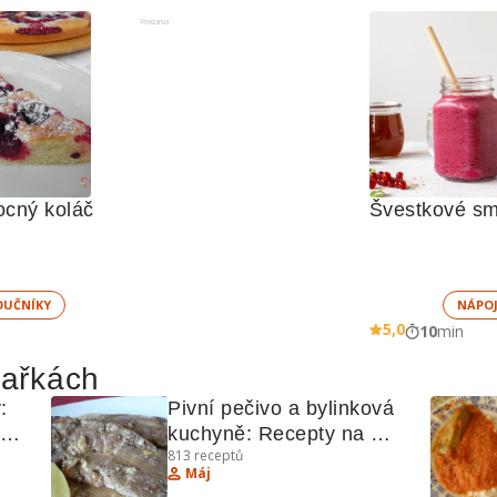
Reklama
cný koláč
Švestkové sm
UČNÍKY
NÁPOJ
5,0
10
min
hařkách
 
Pivní pečivo a bylinková 
kuchyně: Recepty na 
813
receptů
krkovičku, kuřecí prsa, 
Máj
hruškové taštičky, bažanta 