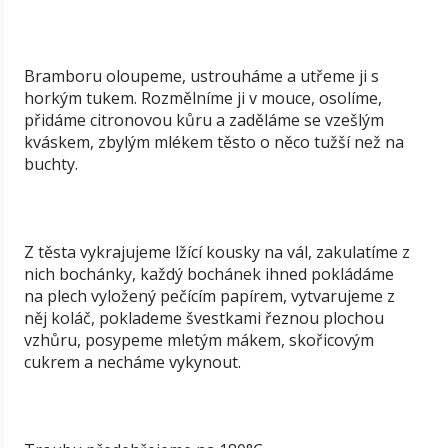
Bramboru oloupeme, ustrouháme a utřeme ji s
horkým tukem. Rozmělníme ji v mouce, osolíme,
přidáme citronovou kůru a zaděláme se vzešlým
kváskem, zbylým mlékem těsto o něco tužší než na
buchty.
Z těsta vykrajujeme lžící kousky na vál, zakulatíme z
nich bochánky, každý bochánek ihned pokládáme
na plech vyložený pečícím papírem, vytvarujeme z
něj koláč, poklademe švestkami řeznou plochou
vzhůru, posypeme mletým mákem, skořicovým
cukrem a necháme vykynout.