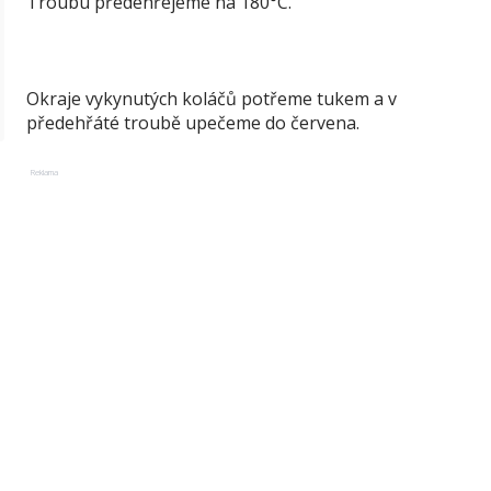
Troubu předehřejeme na 180°C.
Okraje vykynutých koláčů potřeme tukem a v
předehřáté troubě upečeme do červena.
Reklama