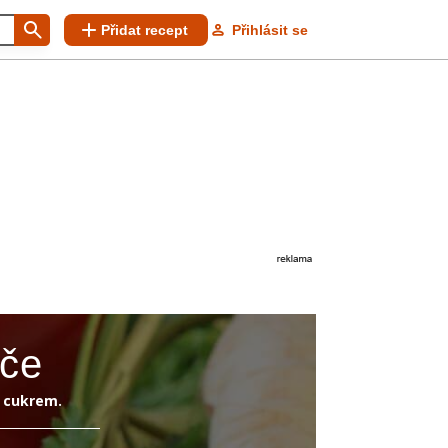
Přidat recept
Přihlásit se
áče
 cukrem.