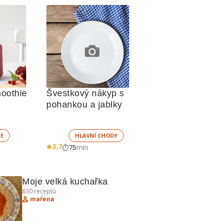
oothie
Švestkový nákyp s 
pohankou a jablky
E
HLAVNÍ CHODY
3,7
75
min
Moje velká kuchařka
630
receptů
mařena