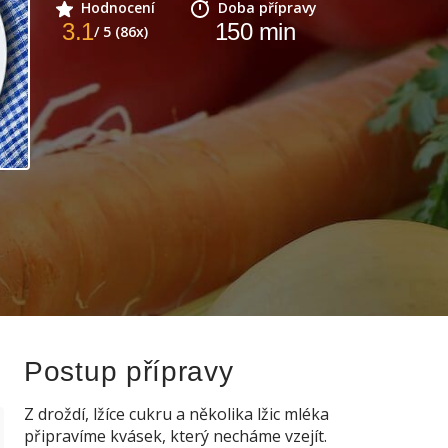
Hodnocení
Doba přípravy
3.1
150
min
/ 5 (86x)
Postup přípravy
Z droždí, lžíce cukru a několika lžic mléka
připravíme kvásek, který necháme vzejít.