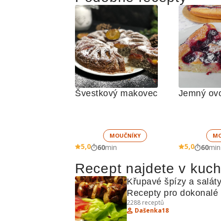
Švestkový makovec
Jemný ovo
MOUČNÍKY
MO
5,0
5,0
60
min
60
min
Recept najdete v kuc
Křupavé špízy a saláty:
Recepty pro dokonalé 
2288
receptů
grilování a osvěžující 
Dašenka18
saláty