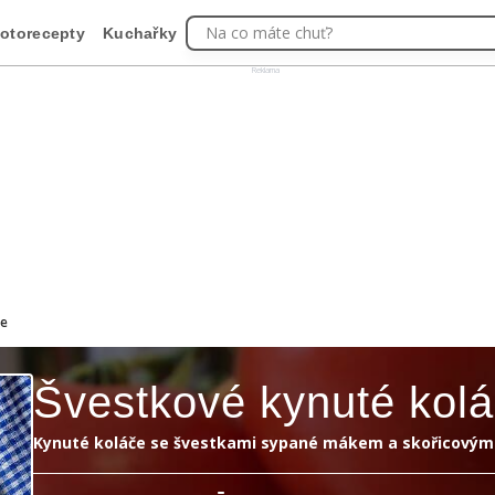
Na co máte chuť?
otorecepty
Kuchařky
Reklama
če
Švestkové kynuté kol
Kynuté koláče se švestkami sypané mákem a skořicovým