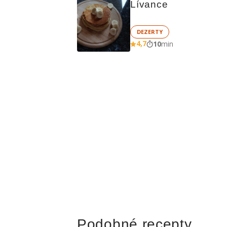
Lívance
DEZERTY
4,7
10
min
Podobné recepty