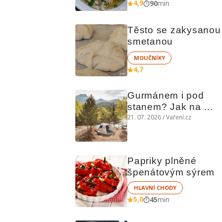
4,9
90
min
Těsto se zakysanou 
smetanou
MOUČNÍKY
4,7
Gurmánem i pod 
stanem? Jak na 
polní kuchyni a na 
21. 07. 2026 / Vaření.cz
čem vařit
Papriky plněné 
špenátovým sýrem
HLAVNÍ CHODY
5,0
45
min