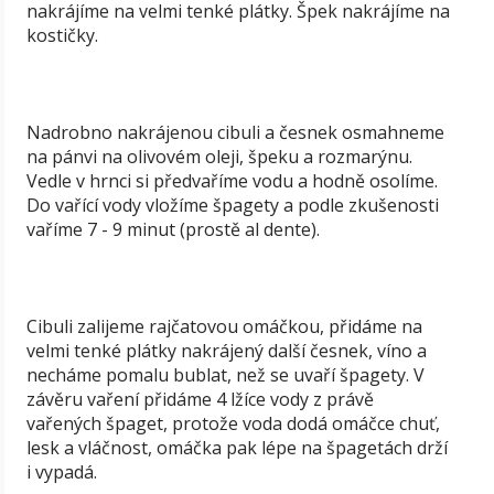
nakrájíme na velmi tenké plátky. Špek nakrájíme na
kostičky.
Nadrobno nakrájenou cibuli a česnek osmahneme
na pánvi na olivovém oleji, špeku a rozmarýnu.
Vedle v hrnci si předvaříme vodu a hodně osolíme.
Do vařící vody vložíme špagety a podle zkušenosti
vaříme 7 - 9 minut (prostě al dente).
Cibuli zalijeme rajčatovou omáčkou, přidáme na
velmi tenké plátky nakrájený další česnek, víno a
necháme pomalu bublat, než se uvaří špagety. V
závěru vaření přidáme 4 lžíce vody z právě
vařených špaget, protože voda dodá omáčce chuť,
lesk a vláčnost, omáčka pak lépe na špagetách drží
i vypadá.