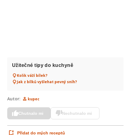
 
Užitečné tipy do kuchyně
Kolik váží bílek?
Jak z bílků vyšlehat pevný sníh?
Autor:
kupec
Chutnalo mi
Nechutnalo mi
Přidat do mých receptů