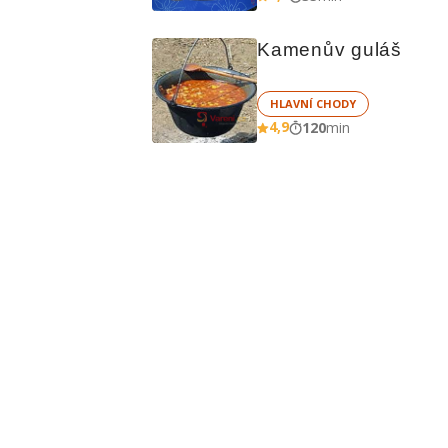
Kamenův guláš
HLAVNÍ CHODY
4,9
120
min