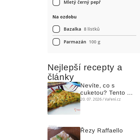
Mletý černý pepř
Na ozdobu
Bazalka
8 lístků
Parmazán
100 g
Nejlepší recepty a
články
Nevíte, co s 
cuketou? Tento 
levný slaný koláč 
20. 07. 2026 / Vaření.cz
chutná božsky teplý 
i studený
Reklama
Řezy Raffaello