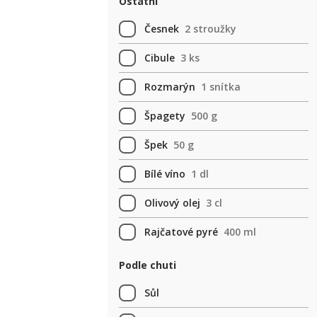
Ostatní
Česnek
2 stroužky
Cibule
3 ks
Rozmarýn
1 snítka
Špagety
500 g
Špek
50 g
Bílé víno
1 dl
Olivový olej
3 cl
Rajčatové pyré
400 ml
Podle chuti
Sůl