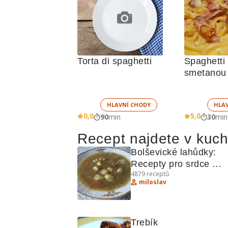
Torta di spaghetti
Spaghetti 
smetanou
HLAVNÍ CHODY
HLA
0,0
5,0
90
min
30
min
Recept najdete v kuc
Bolševické lahůdky: 
Recepty pro srdce 
4879
receptů
východoevropské kuc
miloslav
Trebík