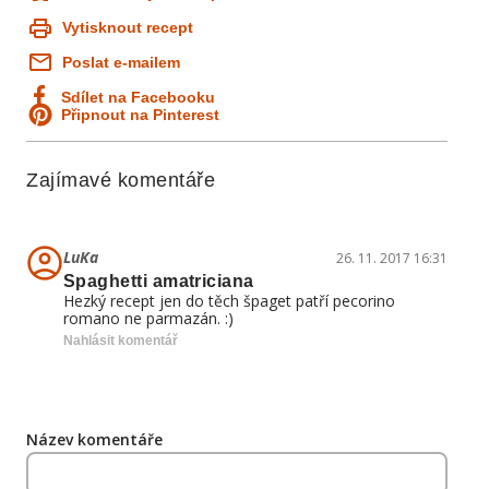
Vytisknout recept
Poslat e-mailem
Sdílet na Facebooku
Připnout na Pinterest
Zajímavé komentáře
LuKa
26. 11. 2017 16:31
Spaghetti amatriciana
Hezký recept jen do těch špaget patří pecorino
romano ne parmazán. :)
Nahlásit komentář
Název komentáře