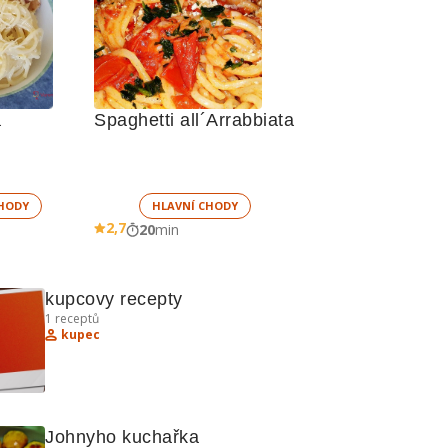
 
Spaghetti all´Arrabbiata
HODY
HLAVNÍ CHODY
2,7
20
min
kupcovy recepty
1
receptů
kupec
Johnyho kuchařka