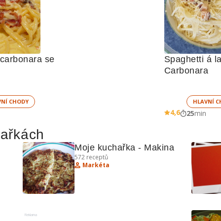
carbonara se 
Spaghetti á la
Carbonara
VNÍ CHODY
HLAVNÍ C
4,6
25
min
hařkách
Moje kuchařka - Makina
572
receptů
Markéta
hyně
Reklama