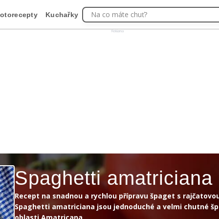
Na co máte chuť?
otorecepty
Kuchařky
Reklama
Spaghetti amatriciana
Recept na snadnou a rychlou přípravu špaget s rajčatov
Spaghetti amatriciana jsou jednoduché a velmi chutné š
oblasti Amatricana.