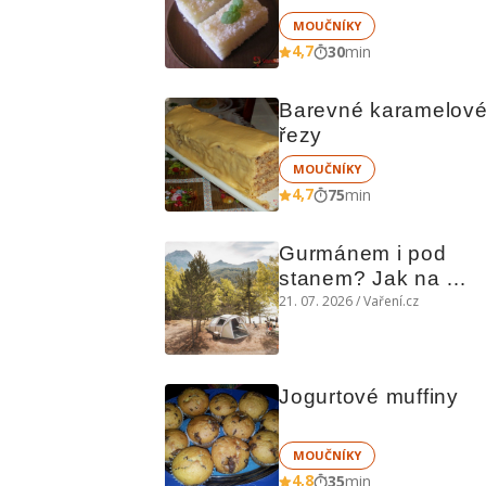
MOUČNÍKY
4,7
30
min
Barevné karamelové
řezy
MOUČNÍKY
4,7
75
min
Gurmánem i pod 
stanem? Jak na 
polní kuchyni a na 
21. 07. 2026 / Vaření.cz
čem vařit
Jogurtové muffiny
MOUČNÍKY
4,8
35
min