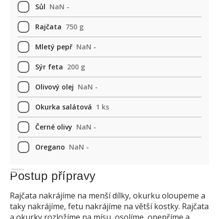
Sůl
NaN -
Rajčata
750 g
Mletý pepř
NaN -
Sýr feta
200 g
Olivový olej
NaN -
Okurka salátová
1 ks
Černé olivy
NaN -
Oregano
NaN -
Reklama
Postup přípravy
Rajčata nakrájíme na menší dílky, okurku oloupeme a
taky nakrájíme, fetu nakrájíme na větší kostky. Rajčata
a okurky rozložíme na mísu, osolíme, opepříme a