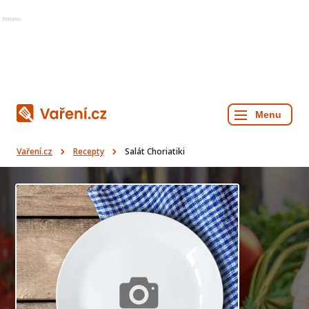
Reklama
Vaření.cz
Recepty
Salát Choriatiki