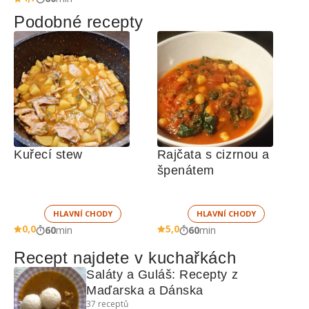
Podobné recepty
Kuřecí stew 
Rajčata s cizrnou a 
špenátem
HLAVNÍ CHODY
HLAVNÍ CHODY
0,0
5,0
60
min
60
min
Recept najdete v kuchařkách
Saláty a Guláš: Recepty z 
Maďarska a Dánska
37
receptů