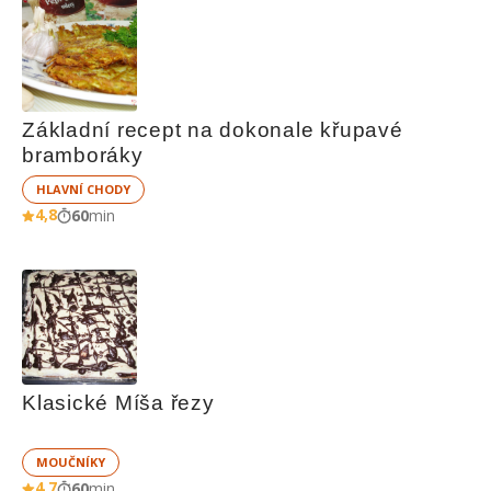
Základní recept na dokonale křupavé 
bramboráky
HLAVNÍ CHODY
4,8
60
min
Klasické Míša řezy
MOUČNÍKY
4,7
60
min