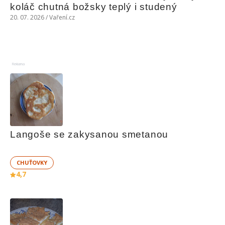
koláč chutná božsky teplý i studený
20. 07. 2026 / Vaření.cz
Reklama
Langoše se zakysanou smetanou
CHUŤOVKY
4,7