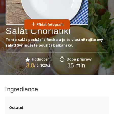
Přidat fotografii
Salát Choriatiki
Tento salát pochází z Řecka a je to vlastně rajčatový
salát! Sýr můžete použít i balkánský.
Hodnocení
Doba přípravy
3.0
15
min
/ 5 (923x)
Ingredience
Ostatní