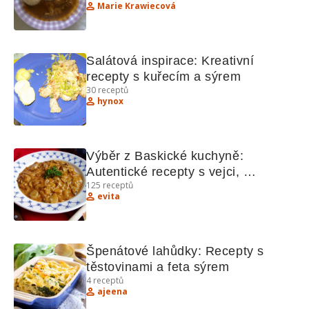
Marie Krawiecová
Salátová inspirace: Kreativní 
recepty s kuřecím a sýrem
30
receptů
hynox
Výběr z Baskické kuchyně: 
Autentické recepty s vejci, 
125
receptů
houbami, tuňákem a rybami 
evita
pečenými na červeném víně.
Špenátové lahůdky: Recepty s 
těstovinami a feta sýrem
4
receptů
ajeena