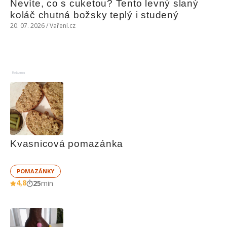
Nevíte, co s cuketou? Tento levný slaný 
koláč chutná božsky teplý i studený
20. 07. 2026 / Vaření.cz
Reklama
Kvasnicová pomazánka
POMAZÁNKY
4,8
25
min