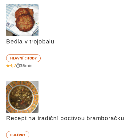
Bedla v trojobalu
HLAVNÍ CHODY
4,7
35
min
Recept na tradiční poctivou bramboračku
POLÉVKY