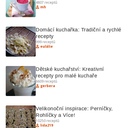
4807
receptů
mh
Domácí kuchařka: Tradiční a rychlé 
recepty
999
receptů
eulálie
Dětské kuchařství: Kreativní 
recepty pro malé kuchaře
6609
receptů
gerbera
Velikonoční inspirace: Perníčky, 
Rohlíčky a Více!
10250
receptů
lida219