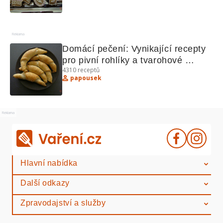
Reklama
Domácí pečení: Vynikající recepty 
pro pivní rohlíky a tvarohové 
4310
receptů
koláčky
papousek
Reklama
Hlavní nabídka
Další odkazy
Zpravodajství a služby