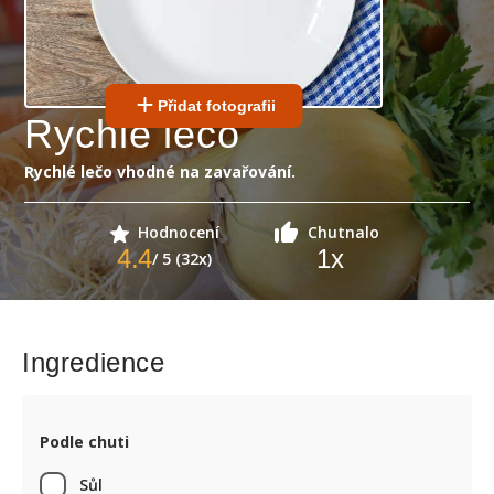
Přidat fotografii
Rychlé lečo
Rychlé lečo vhodné na zavařování.
Hodnocení
Chutnalo
4.4
1
x
/ 5 (32x)
Ingredience
Podle chuti
Sůl