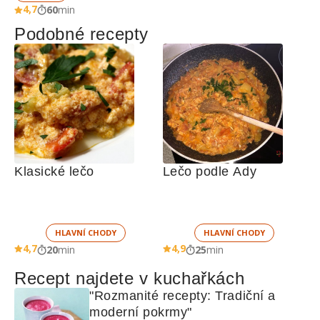
4,7
60
min
Podobné recepty
Klasické lečo
Lečo podle Ady
HLAVNÍ CHODY
HLAVNÍ CHODY
4,7
4,9
20
min
25
min
Recept najdete v kuchařkách
"Rozmanité recepty: Tradiční a 
moderní pokrmy"