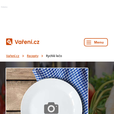
Reklama
Vaření.cz
Recepty
Rychlé lečo