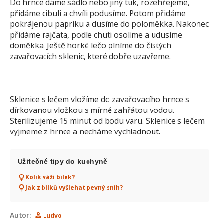
Do hrnce dáme sádlo nebo jiný tuk, rozehřejeme,
přidáme cibuli a chvíli podusíme. Potom přidáme
pokrájenou papriku a dusíme do poloměkka. Nakonec
přidáme rajčata, podle chuti osolíme a udusíme
doměkka. Ještě horké lečo plníme do čistých
zavařovacích sklenic, které dobře uzavřeme.
Sklenice s lečem vložíme do zavařovacího hrnce s
dírkovanou vložkou s mírně zahřátou vodou.
Sterilizujeme 15 minut od bodu varu. Sklenice s lečem
vyjmeme z hrnce a necháme vychladnout.
Užitečné tipy do kuchyně
Kolik váží bílek?
Jak z bílků vyšlehat pevný sníh?
Autor:
Ludvo