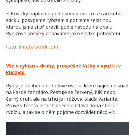
vyklopíme, aby dokonale zchladly.
3. Košíčky naplníme pudinkem pomocí cukrářského
sáčku, posypeme rybízem a potřeme želatinou,
kterou jsme si připravili podle návodu na obalu.
Rybízové košíčky podáváme jako sladké pohoštění.
Foto:
Shutterstock.com
Vše o rybízu – druhy, prospěšné látky a využití v
kuchyni
Rybíz je oblíbené bobulové ovoce, které najdeme snad
na každé zahrádce. Pěstuje se červený, bílý nebo
černý druh, ale na trhu je i růžová, sladší varianta.
Právě v těchto letních dnech nastává doba sběru
rybízu, a tak se o něm pojďme dozvědět něco víc.