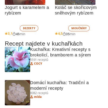
Jogurt s karamelem a 
Koláč se skořicovým 
rybízem
sněhovým rybízem
DEZERTY
MOUČNÍKY
3,1
4,5
45
min
35
min
Recept najdete v kuchařkách
Kuchařka: Kreativní recepty s 
brokolicí, bramborem a sýrem
5591
receptů
COCY
Domácí kuchařka: Tradiční a 
moderní recepty
8082
receptů
mída