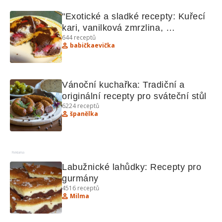
"Exotické a sladké recepty: Kuřecí 
kari, vanilková zmrzlina, 
644
receptů
mramorový koláč"
babičkaevička
Vánoční kuchařka: Tradiční a 
originální recepty pro sváteční stůl
6224
receptů
španělka
Reklama
Labužnické lahůdky: Recepty pro 
gurmány
4516
receptů
Milma