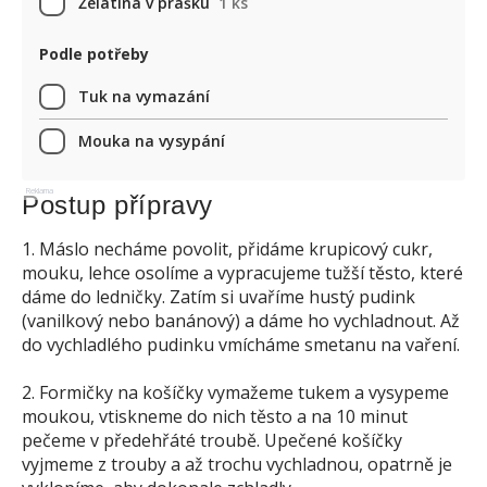
Želatina v prášku
1 ks
Podle potřeby
Tuk na vymazání
Mouka na vysypání
Reklama
Postup přípravy
1. Máslo necháme povolit, přidáme krupicový cukr,
mouku, lehce osolíme a vypracujeme tužší těsto, které
dáme do ledničky. Zatím si uvaříme hustý pudink
(vanilkový nebo banánový) a dáme ho vychladnout. Až
do vychladlého pudinku vmícháme smetanu na vaření.
2. Formičky na košíčky vymažeme tukem a vysypeme
moukou, vtiskneme do nich těsto a na 10 minut
pečeme v předehřáté troubě. Upečené košíčky
vyjmeme z trouby a až trochu vychladnou, opatrně je