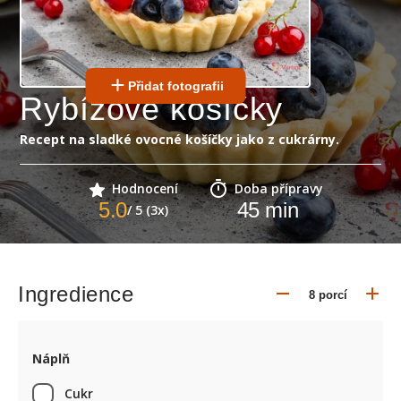
Přidat fotografii
Rybízové košíčky
Recept na sladké ovocné košíčky jako z cukrárny.
Hodnocení
Doba přípravy
5.0
45
min
/ 5 (3x)
Ingredience
Náplň
Cukr