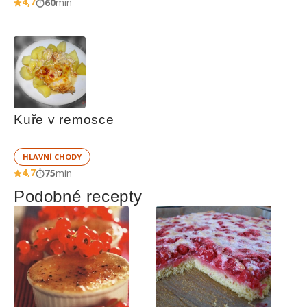
4,7
60
min
Kuře v remosce
HLAVNÍ CHODY
4,7
75
min
Podobné recepty