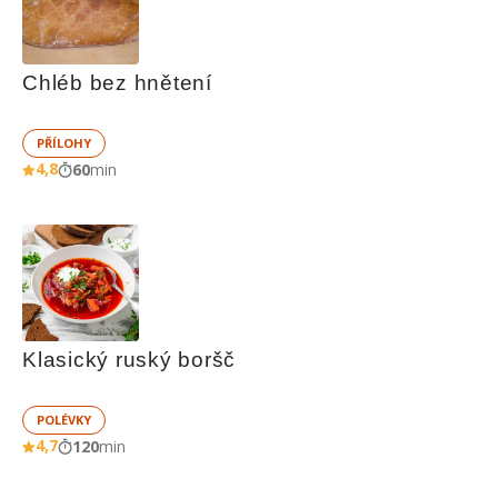
Chléb bez hnětení
PŘÍLOHY
4,8
60
min
Klasický ruský boršč
POLÉVKY
4,7
120
min