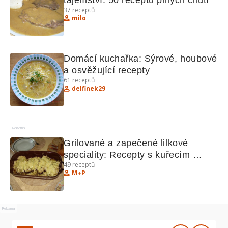
tajemství: 50 receptů plných chutí
37
receptů
milo
Domácí kuchařka: Sýrové, houbové 
a osvěžující recepty
61
receptů
delfinek29
Reklama
Grilované a zapečené lilkové 
speciality: Recepty s kuřecím 
49
receptů
masem, tzatziki a houbami
M+P
Reklama