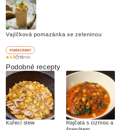
Vajíčková pomazánka se zeleninou
POMAZÁNKY
4,8
15
min
Podobné recepty
Kuřecí stew 
Rajčata s cizrnou a 
špenátem