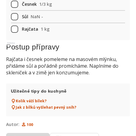
Česnek
1/3 kg
Sůl
NaN -
Rajčata
1 kg
Reklama
Postup přípravy
Rajčata i česnek pomeleme na masovém mlýnku,
přidáme sůl a pořádně promícháme. Naplníme do
skleniček a v zimě jen konzumujeme.
Užitečné tipy do kuchyně
Kolik váží bílek?
Jak z bílků vyšlehat pevný sníh?
Autor:
100