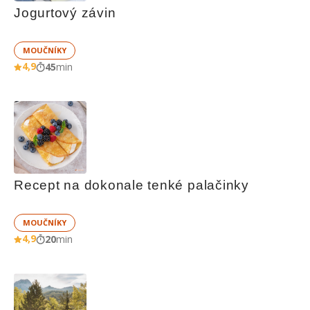
Jogurtový závin
MOUČNÍKY
4,9
45
min
Recept na dokonale tenké palačinky
MOUČNÍKY
4,9
20
min