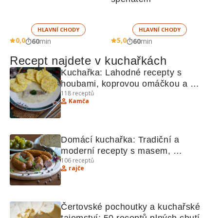
HLAVNÍ CHODY
HLAVNÍ CHODY
0,0
5,0
60
min
60
min
Recept najdete v kuchařkách
Kuchařka: Lahodné recepty s 
houbami, koprovou omáčkou a 
118
receptů
kuřecím masem
Kamča
Domácí kuchařka: Tradiční a 
moderní recepty s masem, 
106
receptů
žampiony a vínem
rajče
Čertovské pochoutky a kuchařské 