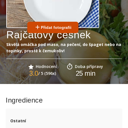
Přidat fotografii
Rajčatový česnek
Skvělá omáčka pod maso, na pečení, do špaget nebo na
topinky, prostě k čemukoliv!
Hodnocení
Doba přípravy
3.0
25
min
/ 5 (596x)
Ingredience
Ostatní