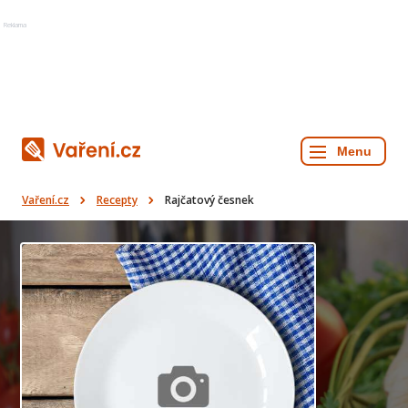
Reklama
Vaření.cz
Recepty
Rajčatový česnek