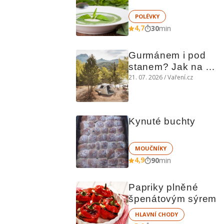
POLÉVKY
4,7
30
min
Gurmánem i pod 
stanem? Jak na 
polní kuchyni a na 
21. 07. 2026 / Vaření.cz
čem vařit
Kynuté buchty
MOUČNÍKY
4,9
90
min
Papriky plněné 
špenátovým sýrem
HLAVNÍ CHODY