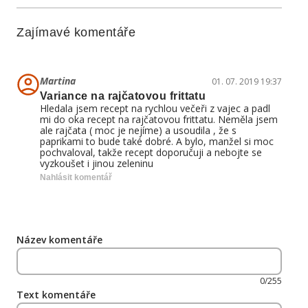
Zajímavé komentáře
Martina
01. 07. 2019 19:37
Variance na rajčatovou frittatu
Hledala jsem recept na rychlou večeři z vajec a padl
mi do oka recept na rajčatovou frittatu. Neměla jsem
ale rajčata ( moc je nejíme) a usoudila , že s
paprikami to bude také dobré. A bylo, manžel si moc
pochvaloval, takže recept doporučuji a nebojte se
vyzkoušet i jinou zeleninu
Nahlásit komentář
Název komentáře
0/255
Text komentáře