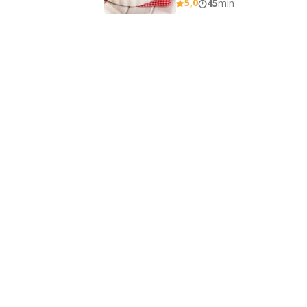
5,0
45
min