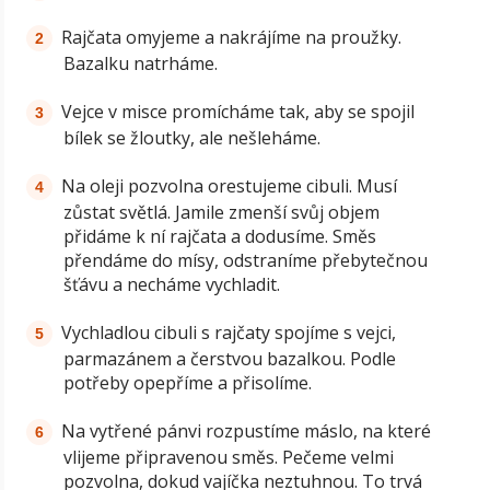
Rajčata omyjeme a nakrájíme na proužky.
Bazalku natrháme.
Vejce v misce promícháme tak, aby se spojil
bílek se žloutky, ale nešleháme.
Na oleji pozvolna orestujeme cibuli. Musí
zůstat světlá. Jamile zmenší svůj objem
přidáme k ní rajčata a dodusíme. Směs
přendáme do mísy, odstraníme přebytečnou
šťávu a necháme vychladit.
Vychladlou cibuli s rajčaty spojíme s vejci,
parmazánem a čerstvou bazalkou. Podle
potřeby opepříme a přisolíme.
Na vytřené pánvi rozpustíme máslo, na které
vlijeme připravenou směs. Pečeme velmi
pozvolna, dokud vajíčka neztuhnou. To trvá