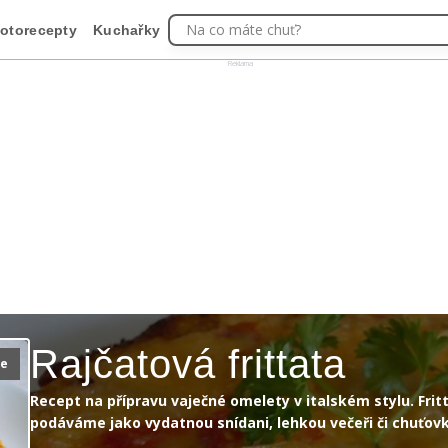
Na co máte chuť?
otorecepty
Kuchařky
Reklama
Rajčatová frittata
ie
Recept na přípravu vaječné omelety v italském stylu. Frit
podáváme jako vydatnou snídani, lehkou večeři či chuťov