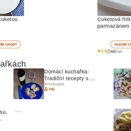
 cuketou
Cuketová fritt
parmazánem
VNÍ CHODY
HLAVNÍ C
3,4
60
min
hařkách
Domácí kuchařka: 
Tradiční recepty s 
419
receptů
kuchařskými tajemstvími
saj
su, 
Reklama