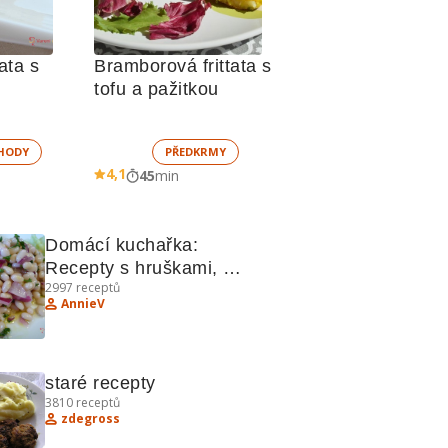
ata s 
Bramborová frittata s 
tofu a pažitkou
HODY
PŘEDKRMY
4,1
45
min
Domácí kuchařka: 
Recepty s hruškami, 
2997
receptů
fazolemi a jablky
AnnieV
staré recepty
3810
receptů
zdegross