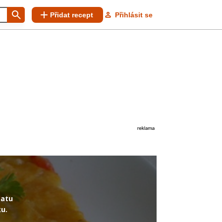
Přidat recept
Přihlásit se
tatu
ku.