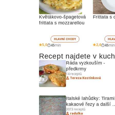
Květákovo-špagetová 
Frittata s
frittata s mozzarellou
HLAVNÍ CHODY
HLA
5,0
2,6
45
min
45
min
Recept najdete v kuc
Ráda vyzkouším - 
předkrmy
14
receptů
Tereza Kostínková
Italské lahůdky: Tirami
kakaové řezy a další 
3073
receptů
recepty
radulka