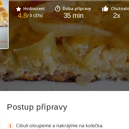
Hodnocení
Doba přípravy
Chutnal
4.8
35
min
2
x
/ 5 (37x)
Postup přípravy
Cibuli oloupeme a nakrájíme na kolečka.