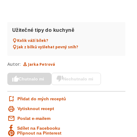
Užitečné tipy do kuchyně
Kolik váží bílek?
Jak z bílků vyšlehat pevný sníh?
Autor:
Jarka Petrová
Chutnalo mi
Nechutnalo mi
Přidat do mých receptů
Vytisknout recept
Poslat e-mailem
Sdílet na Facebooku
Připnout na Pinterest