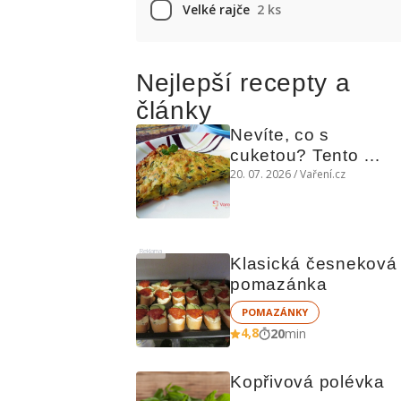
Velké rajče
2 ks
Nejlepší recepty a
články
Nevíte, co s 
cuketou? Tento 
levný slaný koláč 
20. 07. 2026 / Vaření.cz
chutná božsky teplý 
i studený
Reklama
Klasická česneková 
pomazánka
POMAZÁNKY
4,8
20
min
Kopřivová polévka