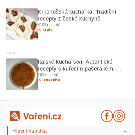
Krkonošská kuchařka: Tradiční 
recepty z české kuchyně
4183
receptů
kralvl
Reklama
Italské kuchařství: Autentické 
recepty s kuřecím pašerákem, 
263
receptů
cizrnou a dalšími lahůdkami
ivusenka
Reklama
Hlavní nabídka