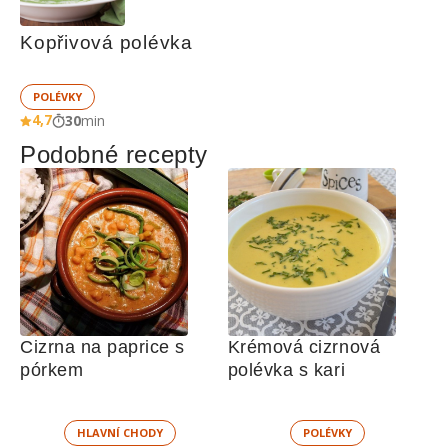
Kopřivová polévka
POLÉVKY
4,7
30
min
Podobné recepty
Cizrna na paprice s 
Krémová cizrnová 
pórkem
polévka s kari
HLAVNÍ CHODY
POLÉVKY