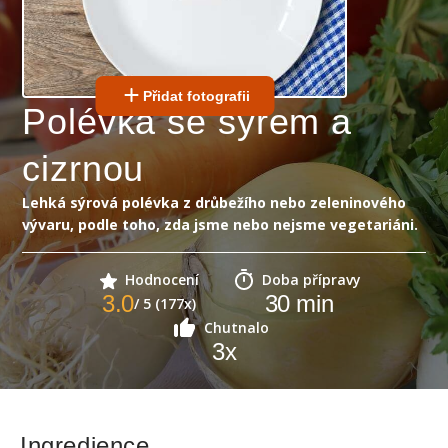
Přidat fotografii
Polévka se sýrem a
cizrnou
Lehká sýrová polévka z drůbežího nebo zeleninového
vývaru, podle toho, zda jsme nebo nejsme vegetariáni.
Hodnocení
Doba přípravy
3.0
30
min
/ 5 (177x)
Chutnalo
3
x
Ingredience