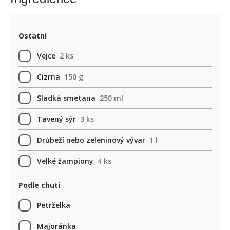
Ostatní
Vejce
2 ks
Cizrna
150 g
Sladká smetana
250 ml
Tavený sýr
3 ks
Drůbeží nebo zeleninový vývar
1 l
Velké žampiony
4 ks
Podle chuti
Petrželka
Majoránka