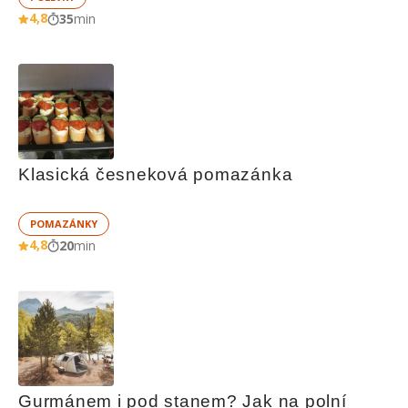
4,8
35
min
Klasická česneková pomazánka
POMAZÁNKY
4,8
20
min
Gurmánem i pod stanem? Jak na polní 