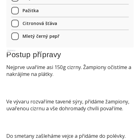
Pažitka
Citronová šťáva
Mletý černý pepř
Reklama
Postup přípravy
Nejprve uvaříme asi 150g cizrny. Žampiony očistíme a
nakrájíme na plátky.
Ve vývaru rozvaříme tavené sýry, přidáme žampiony,
uvařenou cizrnu a vše dohromady chvíli povaříme.
Do smetany zašleháme vejce a přidáme do polévky.