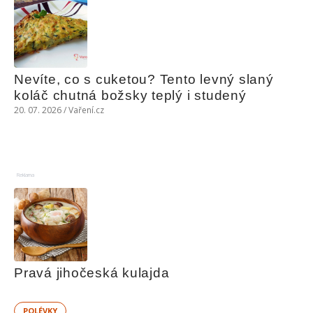
Nevíte, co s cuketou? Tento levný slaný 
koláč chutná božsky teplý i studený
20. 07. 2026 / Vaření.cz
Reklama
Pravá jihočeská kulajda
POLÉVKY