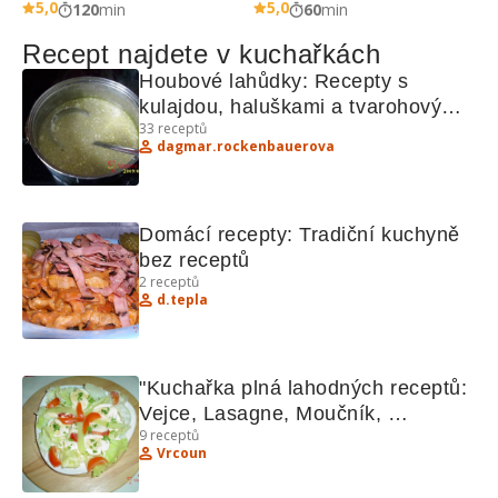
5,0
5,0
120
min
60
min
Recept najdete v kuchařkách
Houbové lahůdky: Recepty s 
kulajdou, haluškami a tvarohovými 
33
receptů
knedlíky
dagmar.rockenbauerova
Domácí recepty: Tradiční kuchyně 
bez receptů
2
receptů
d.tepla
"Kuchařka plná lahodných receptů: 
Vejce, Lasagne, Moučník, 
9
receptů
Těstoviny, Brambory"
Vrcoun