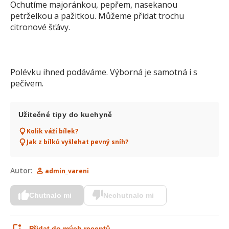
Ochutíme majoránkou, pepřem, nasekanou
petrželkou a pažitkou. Můžeme přidat trochu
citronové šťávy.
Polévku ihned podáváme. Výborná je samotná i s
pečivem.
Užitečné tipy do kuchyně
Kolik váží bílek?
Jak z bílků vyšlehat pevný sníh?
Autor:
admin_vareni
Chutnalo mi
Nechutnalo mi
Přidat do mých receptů