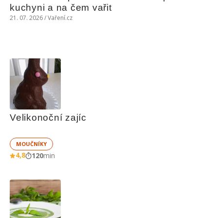
kuchyni a na čem vařit
21. 07. 2026 / Vaření.cz
Velikonoční zajíc
MOUČNÍKY
4,8
120
min