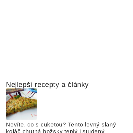
Nejlepší recepty a články
Nevíte, co s cuketou? Tento levný slaný 
koláč chutná božsky teplý i studený