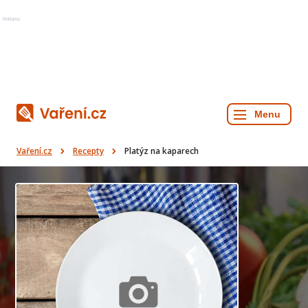
Reklama
Vaření.cz
Recepty
Platýz na kaparech