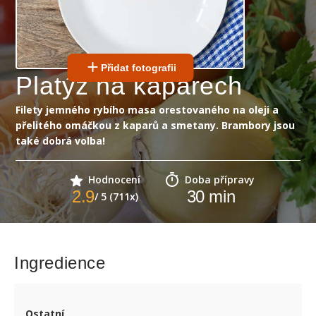
Přidat fotografii
Platýz na kaparech
Filety jemného rybího masa orestovaného na oleji a
přelitého omáčkou z kaparů a smetany. Brambory jsou
také dobrá volba!
Hodnocení
Doba přípravy
2.9
30
min
/ 5 (711x)
Ingredience
Ostatní