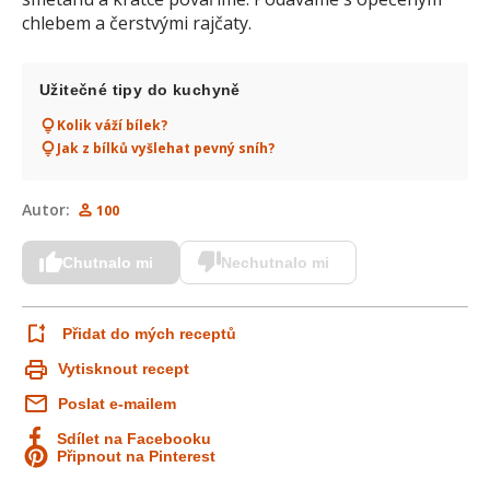
chlebem a čerstvými rajčaty.
Užitečné tipy do kuchyně
Kolik váží bílek?
Jak z bílků vyšlehat pevný sníh?
Autor:
100
Chutnalo mi
Nechutnalo mi
Přidat do mých receptů
Vytisknout recept
Poslat e-mailem
Sdílet na Facebooku
Připnout na Pinterest