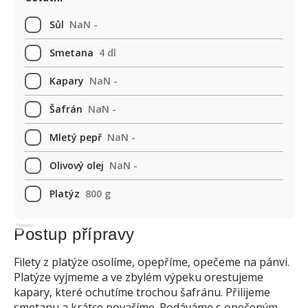
Sůl
NaN -
Smetana
4 dl
Kapary
NaN -
Šafrán
NaN -
Mletý pepř
NaN -
Olivový olej
NaN -
Platýz
800 g
Reklama
Postup přípravy
Filety z platýze osolíme, opepříme, opečeme na pánvi.
Platýze vyjmeme a ve zbylém výpeku orestujeme
kapary, které ochutíme trochou šafránu. Přilijeme
smetanu a krátce povaříme. Podáváme s opečeným