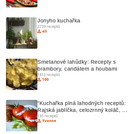
Jonyho kuchařka
2739
receptů
elí
Smetanové lahůdky: Recepty s 
brambory, candátem a houbami
1813
receptů
100
"Kuchařka plná lahodných receptů: 
Rajská jablíčka, celozrnný koláč, 
135
receptů
lososový tatarák a další"
Yvonne