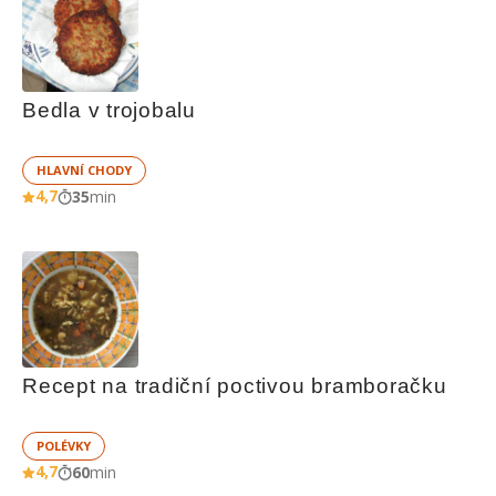
Bedla v trojobalu
HLAVNÍ CHODY
4,7
35
min
Recept na tradiční poctivou bramboračku
POLÉVKY
4,7
60
min