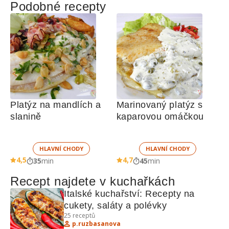
Podobné recepty
Platýz na mandlích a 
Marinovaný platýz s 
slanině
kaparovou omáčkou
HLAVNÍ CHODY
HLAVNÍ CHODY
4,5
4,7
35
min
45
min
Recept najdete v kuchařkách
Italské kuchařství: Recepty na 
cukety, saláty a polévky
25
receptů
p.ruzbasanova