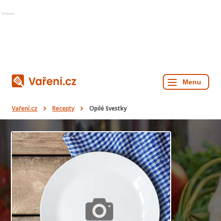
Reklama
Vaření.cz
Recepty
Opilé švestky