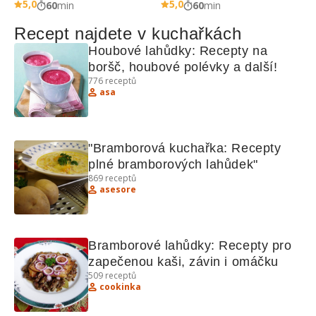
5,0
5,0
60
min
60
min
Recept najdete v kuchařkách
Houbové lahůdky: Recepty na 
boršč, houbové polévky a další!
776
receptů
asa
"Bramborová kuchařka: Recepty 
plné bramborových lahůdek"
869
receptů
asesore
Bramborové lahůdky: Recepty pro 
zapečenou kaši, závin i omáčku
509
receptů
cookinka