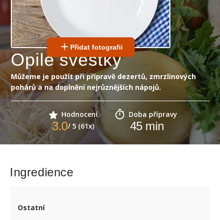
Přidat fotografii
Opilé švestky
Můžeme je použít při přípravě dezertů, zmrzlinových
pohárů a na doplnění nejrůznějších nápojů.
Hodnocení
Doba přípravy
3.0
45
min
/ 5 (61x)
Ingredience
Ostatní