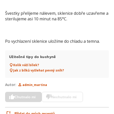
Švestky přelijeme nálevem, sklenice dobře uzavřeme a
sterilujeme asi 10 minut na 85°C.
Po vychlazení sklenice uložíme do chladu a temna.
Užitečné tipy do kuchyně
Kolik váží bílek?
Jak z bílků vyšlehat pevný sníh?
Autor:
admin_martina
Chutnalo mi
Nechutnalo mi
Přidat do mých receptů