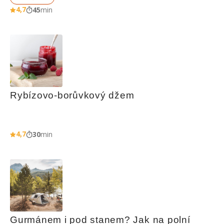
4,7
45
min
Rybízovo-borůvkový džem
4,7
30
min
Gurmánem i pod stanem? Jak na polní 