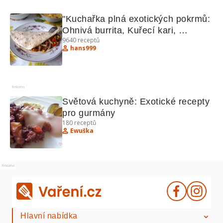
"Kuchařka plná exotických pokrmů: 
Ohnivá burrita, Kuřecí kari, 
9640
receptů
Hradečtí votroci"
hans999
Reklama
Světová kuchyně: Exotické recepty 
pro gurmány
180
receptů
Ewuška
Reklama
Hlavní nabídka