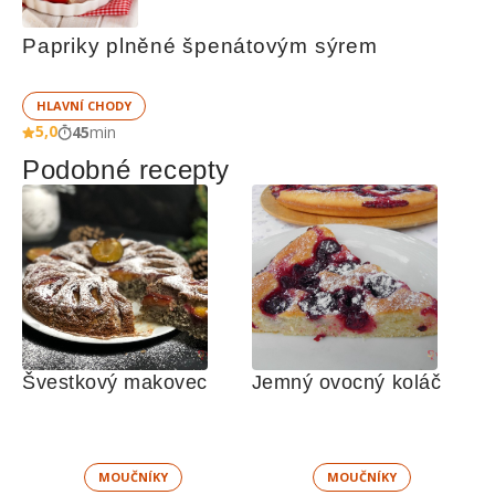
Papriky plněné špenátovým sýrem
HLAVNÍ CHODY
5,0
45
min
Podobné recepty
Švestkový makovec
Jemný ovocný koláč
MOUČNÍKY
MOUČNÍKY