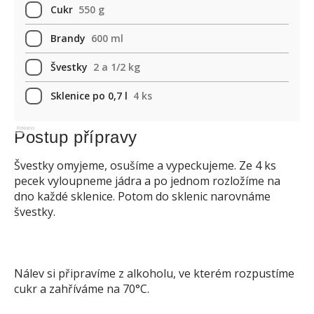
Cukr
550 g
Brandy
600 ml
Švestky
2 a 1/2 kg
Sklenice po 0,7 l
4 ks
Reklama
Postup přípravy
Švestky omyjeme, osušíme a vypeckujeme. Ze 4 ks
pecek vyloupneme jádra a po jednom rozložíme na
dno každé sklenice. Potom do sklenic narovnáme
švestky.
Nálev si připravíme z alkoholu, ve kterém rozpustíme
cukr a zahříváme na 70°C.