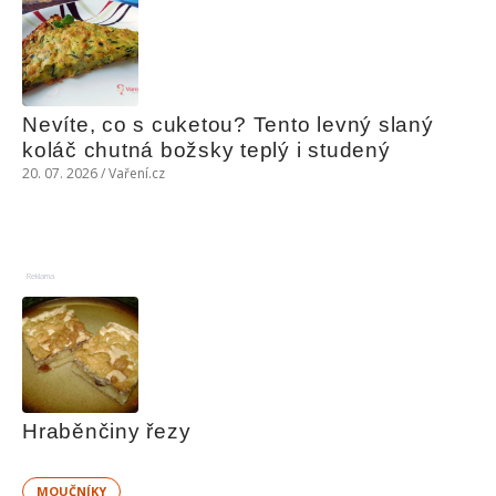
Nevíte, co s cuketou? Tento levný slaný 
koláč chutná božsky teplý i studený
20. 07. 2026 / Vaření.cz
Reklama
Hraběnčiny řezy
MOUČNÍKY