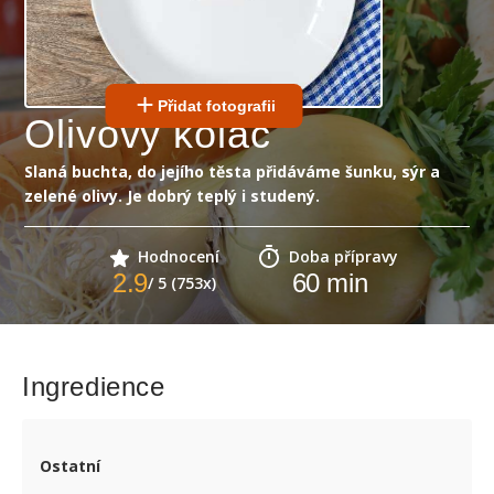
Přidat fotografii
Olivový koláč
Slaná buchta, do jejího těsta přidáváme šunku, sýr a
zelené olivy. Je dobrý teplý i studený.
Hodnocení
Doba přípravy
2.9
60
min
/ 5 (753x)
Ingredience
Ostatní