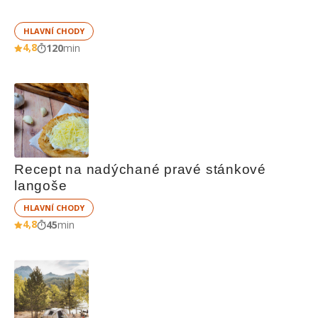
HLAVNÍ CHODY
4,8
120
min
Recept na nadýchané pravé stánkové 
langoše
HLAVNÍ CHODY
4,8
45
min