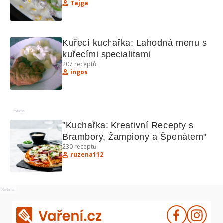
Tajga
Kuřecí kuchařka: Lahodná menu s 
kuřecími specialitami
207
receptů
ingos
Reklama
"Kuchařka: Kreativní Recepty s 
Brambory, Žampiony a Špenátem"
230
receptů
ruzena112
Reklama