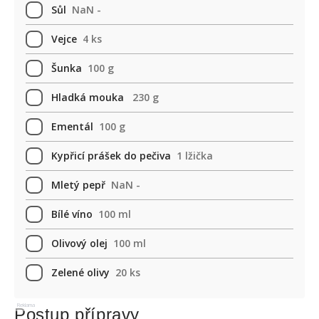
Sůl
NaN -
Vejce
4 ks
Šunka
100 g
Hladká mouka
230 g
Ementál
100 g
Kypřicí prášek do pečiva
1 lžička
Mletý pepř
NaN -
Bílé víno
100 ml
Olivový olej
100 ml
Zelené olivy
20 ks
Reklama
Postup přípravy