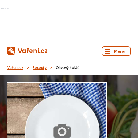
Reklama
Vaření.cz
Recepty
Olivový koláč