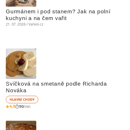
Gurmánem i pod stanem? Jak na polní 
kuchyni a na čem vařit
21. 07. 2026 / Vaření.cz
Svíčková na smetaně podle Richarda 
Nováka
HLAVNÍ CHODY
4,8
90
min