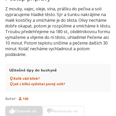
Z mouky, vajec, oleje, vína, prášku do pečiva a soli
vypracujeme hladké těsto. Sýr a šunku nakrájíme na
malé kostičky a vmícháme je do těsta. Olivy necháme
dobře okapat, potom je rozpůlíme a vmícháme k těstu.
Troubu předehřejeme na 180 st., obdélníkovou formu
vymažeme a vlijeme do ní těsto, uhladíme! Pečeme asi
10 minut. Potom teplotu snížíme a pečeme dalších 30
minut. Koláč necháme vychladnout a potom
podáváme.
Užitečné tipy do kuchyně
Kolik váží bílek?
Jak z bílků vyšlehat pevný sníh?
Autor:
100
Chutnalo mi
Nechutnalo mi