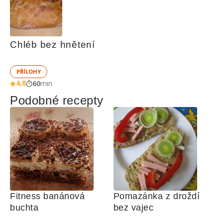
Chléb bez hnětení
PŘÍLOHY
4,8
60
min
Podobné recepty
Fitness banánová 
Pomazánka z droždí 
buchta
bez vajec