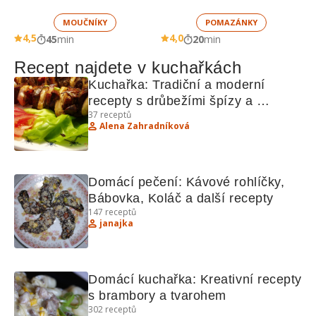
MOUČNÍKY
POMAZÁNKY
4,5
4,0
45
min
20
min
Recept najdete v kuchařkách
Kuchařka: Tradiční a moderní 
recepty s drůbežími špízy a 
37
receptů
křupavými bramboráky
Alena Zahradníková
Domácí pečení: Kávové rohlíčky, 
Bábovka, Koláč a další recepty
147
receptů
janajka
Domácí kuchařka: Kreativní recepty 
s brambory a tvarohem
302
receptů