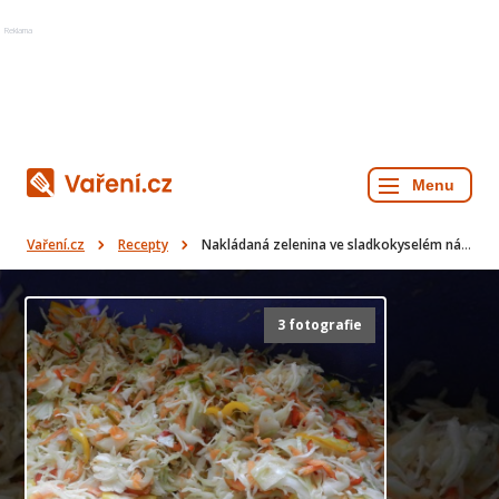
Reklama
Vaření.cz
Recepty
Nakládaná zelenina ve sladkokyselém nálevu
3 fotografie