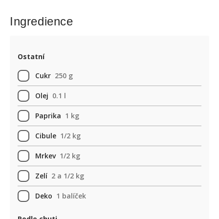
Ingredience
Ostatní
Cukr
250 g
Olej
0.1 l
Paprika
1 kg
Cibule
1/2 kg
Mrkev
1/2 kg
Zelí
2 a 1/2 kg
Deko
1 balíček
Podle chuti