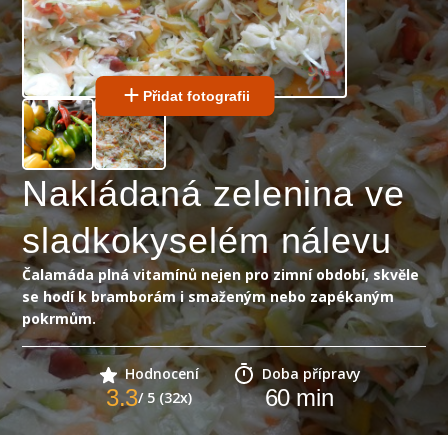
Přidat fotografii
Nakládaná zelenina ve
sladkokyselém nálevu
Čalamáda plná vitamínů nejen pro zimní období, skvěle
se hodí k bramborám i smaženým nebo zapékaným
pokrmům.
Hodnocení
Doba přípravy
3.3
60
min
/ 5 (32x)