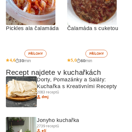
Pickles ala čalamáda
Čalamáda s cuketou
PŘÍLOHY
PŘÍLOHY
4,6
5,0
30
min
60
min
Recept najdete v kuchařkách
Dorty, Pomazánky a Saláty: 
Kuchařka s Kreativními Recepty
2083
receptů
dmj
Jonyho kuchařka
2739
receptů
elí