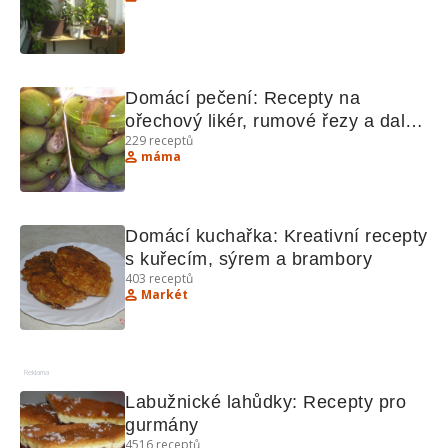
Domácí pečení: Recepty na 
ořechový likér, rumové řezy a další 
229
receptů
dobroty
máma
Domácí kuchařka: Kreativní recepty 
s kuřecím, sýrem a brambory
403
receptů
Markét
Reklama
Labužnické lahůdky: Recepty pro 
gurmány
4516
receptů