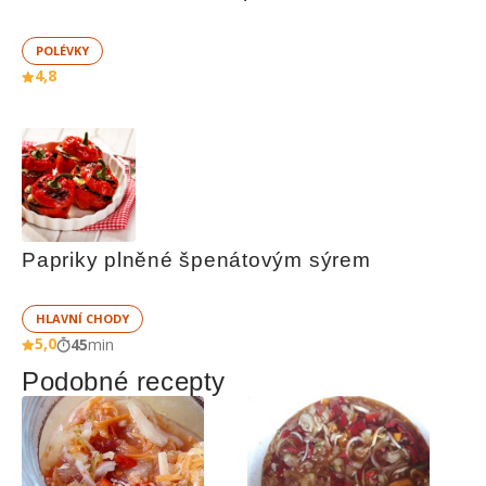
POLÉVKY
4,8
Papriky plněné špenátovým sýrem
HLAVNÍ CHODY
5,0
45
min
Podobné recepty