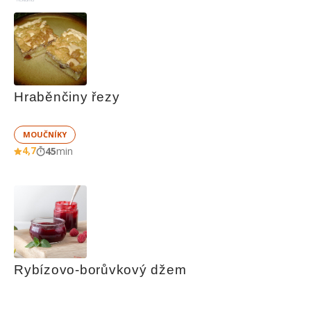
Hraběnčiny řezy
MOUČNÍKY
4,7
45
min
Rybízovo-borůvkový džem