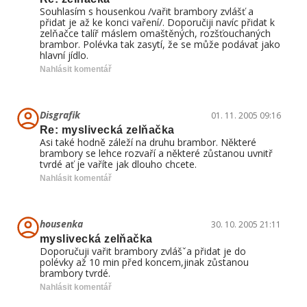
Souhlasím s housenkou /vařit brambory zvlášť a
přidat je až ke konci vaření/. Doporučiji navíc přidat k
zelňačce talíř máslem omaštěných, rozšťouchaných
brambor. Polévka tak zasytí, že se může podávat jako
hlavní jídlo.
Nahlásit komentář
Disgrafik
01. 11. 2005 09:16
Re: myslivecká zelňačka
Asi také hodně záleží na druhu brambor. Některé
brambory se lehce rozvaří a některé zůstanou uvnitř
tvrdé ať je vaříte jak dlouho chcete.
Nahlásit komentář
housenka
30. 10. 2005 21:11
myslivecká zelňačka
Doporučuji vařit brambory zvlášˇa přidat je do
polévky až 10 min před koncem,jinak zůstanou
brambory tvrdé.
Nahlásit komentář