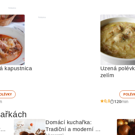
Reklama
Reklama
Terchovská kapustnica 
Uzená polévk
zelím
OLÉVKY
POLÉV
0,0
n
120
min
hařkách
Domácí kuchařka: 
mi 
Tradiční a moderní 