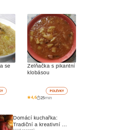
a se 
Zelňačka s pikantní 
klobásou
KY
POLÉVKY
4,6
25
min
Domácí kuchařka: 
Tradiční a kreativní 