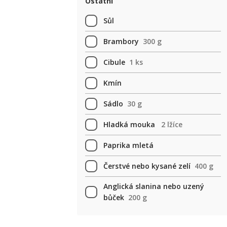
Ostatní
Sůl
Brambory
300 g
Cibule
1 ks
Kmín
Sádlo
30 g
Hladká mouka
2 lžíce
Paprika mletá
Čerstvé nebo kysané zelí
400 g
Anglická slanina nebo uzený
bůček
200 g