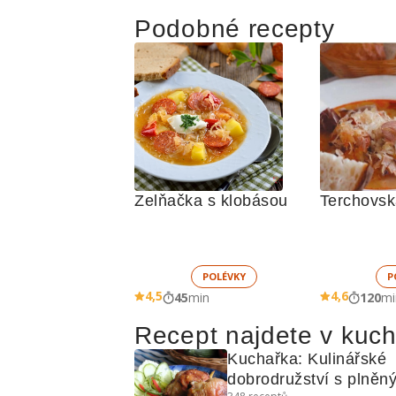
Podobné recepty
Zelňačka s klobásou
POLÉVKY
P
4,5
4,6
45
min
120
mi
Recept najdete v kuc
Kuchařka: Kulinářské 
dobrodružství s plněný