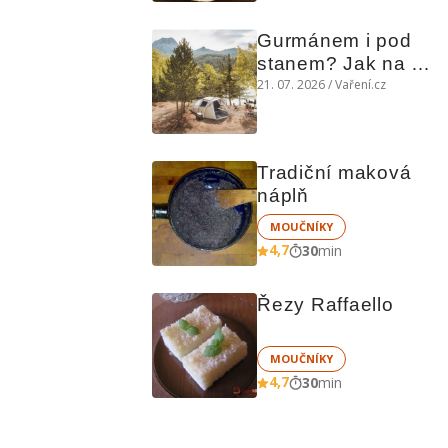
Gurmánem i pod 
stanem? Jak na 
polní kuchyni a na 
21. 07. 2026 / Vaření.cz
čem vařit
Tradiční maková 
náplň
MOUČNÍKY
4,7
30
min
Řezy Raffaello
MOUČNÍKY
4,7
30
min