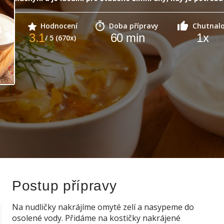
Hodnocení
Doba přípravy
Chutnal
3.1
60
min
1
x
/ 5 (670x)
Postup přípravy
Na nudličky nakrájíme omyté zelí a nasypeme do
osolené vody. Přidáme na kostičky nakrájené