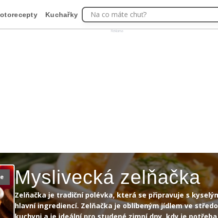
Na co máte chuť?
otorecepty
Kuchařky
Reklama
Myslivecká zelňačka
ie
Zelňačka je tradiční polévka, která se připravuje s kyselý
hlavní ingrediencí. Zelňačka je oblíbeným jídlem ve stře
kuchyni a je ideální pro studené zimní dny, kdy je potřeba