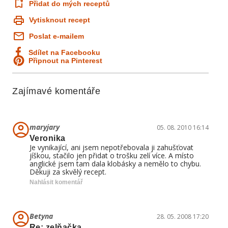
Přidat do mých receptů
Vytisknout recept
Poslat e-mailem
Sdílet na Facebooku
Připnout na Pinterest
Zajímavé komentáře
maryjary
05. 08. 2010 16:14
Veronika
Je vynikající, ani jsem nepotřebovala ji zahušťovat
jíškou, stačilo jen přidat o trošku zelí více. A místo
anglické jsem tam dala klobásky a nemělo to chybu.
Děkuji za skvělý recept.
Nahlásit komentář
Betyna
28. 05. 2008 17:20
Re: zelňačka