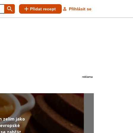
Přidat recept
Přihlásit se
m zelím jako
doevropské
 se zahřát.