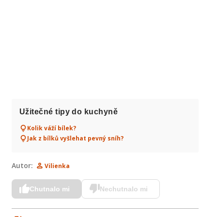
Užitečné tipy do kuchyně
Kolik váží bílek?
Jak z bílků vyšlehat pevný sníh?
Autor:
Vilienka
Chutnalo mi
Nechutnalo mi