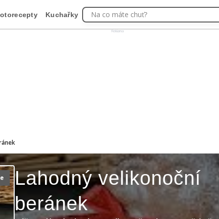
Na co máte chuť?
otorecepty
Kuchařky
Reklama
eránek
Lahodný velikonoční
ie
beránek