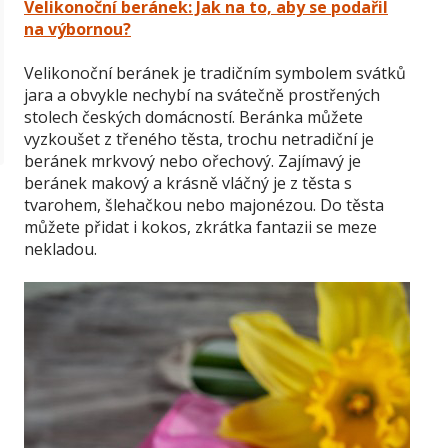
Velikonoční beránek: Jak na to, aby se podařil
na výbornou?
Velikonoční beránek je tradičním symbolem svátků
jara a obvykle nechybí na svátečně prostřených
stolech českých domácností. Beránka můžete
vyzkoušet z třeného těsta, trochu netradiční je
beránek mrkvový nebo ořechový. Zajímavý je
beránek makový a krásně vláčný je z těsta s
tvarohem, šlehačkou nebo majonézou. Do těsta
můžete přidat i kokos, zkrátka fantazii se meze
nekladou.