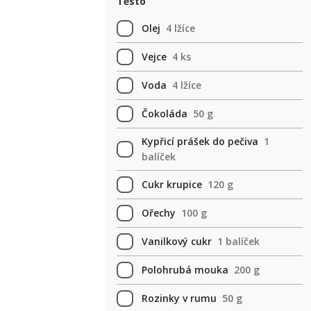
Těsto
Olej
4 lžíce
Vejce
4 ks
Voda
4 lžíce
Čokoláda
50 g
Kypřicí prášek do pečiva
1
balíček
Cukr krupice
120 g
Ořechy
100 g
Vanilkový cukr
1 balíček
Polohrubá mouka
200 g
Rozinky v rumu
50 g