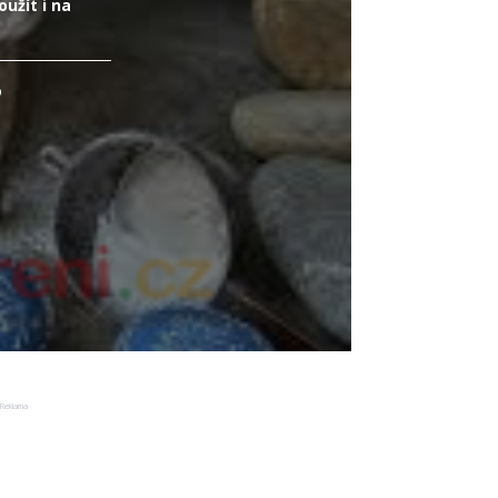
užít i na
o
Reklama