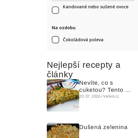
Kandované nebo sušené ovoce
Na ozdobu
Čokoládová poleva
Nejlepší recepty a
články
Nevíte, co s 
cuketou? Tento 
levný slaný koláč 
20. 07. 2026 / Vaření.cz
chutná božsky teplý 
i studený
Reklama
Dušená zelenina