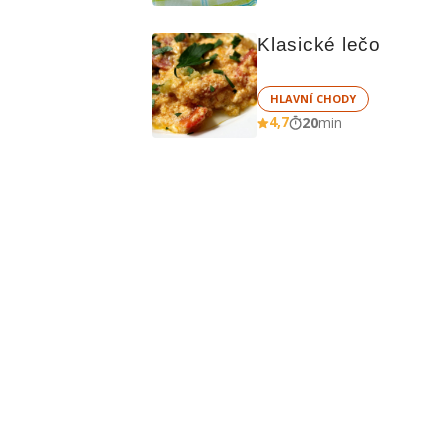
Klasické lečo
HLAVNÍ CHODY
4,7
20
min