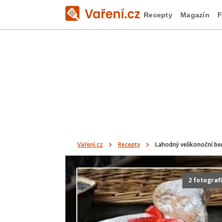
Recepty
Magazín
F
Vaření.cz
Recepty
Lahodný velikonoční b
2 fotograf