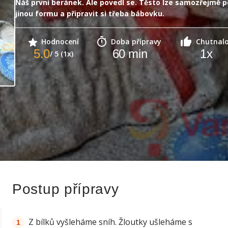
Náš první beránek. Ale povedl se. Těsto lze samozřejmě po
jinou formu a připravit si třeba bábovku.
Hodnocení
Doba přípravy
Chutnal
5.0
60
min
1
x
/ 5 (1x)
Postup přípravy
Z bílků vyšleháme sníh. Žloutky ušleháme s