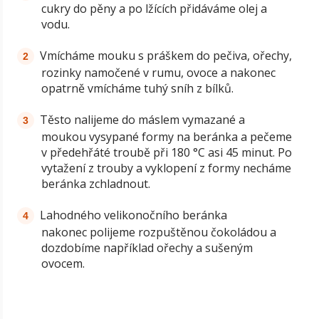
cukry do pěny a po lžících přidáváme olej a
vodu.
Vmícháme mouku s práškem do pečiva, ořechy,
rozinky namočené v rumu, ovoce a nakonec
opatrně vmícháme tuhý sníh z bílků.
Těsto nalijeme do máslem vymazané a
moukou vysypané formy na beránka a pečeme
v předehřáté troubě při 180 °C asi 45 minut. Po
vytažení z trouby a vyklopení z formy necháme
beránka zchladnout.
Lahodného velikonočního beránka
nakonec polijeme rozpuštěnou čokoládou a
dozdobíme například ořechy a sušeným
ovocem.