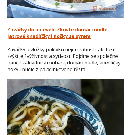
Zavářky do polévek: Zkuste domácí nudle,
játrové knedlíčky i nočky se sýrem
Zavářky a vložky polévku nejen zahustí, ale také
zvýší její výživnost a sytivost. Pojďme se společně
naučit základní strouhání, domácí nudle, knedlíčky,
noky i nudle z palačinkového těsta.