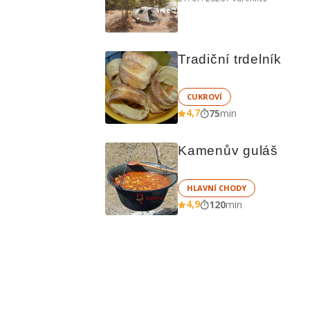
čem vařit
Tradiční trdelník
CUKROVÍ
4,7
75
min
Kamenův guláš
HLAVNÍ CHODY
4,9
120
min