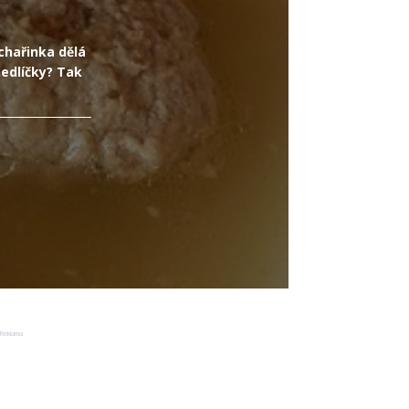
chařinka dělá
nedlíčky? Tak
Reklama