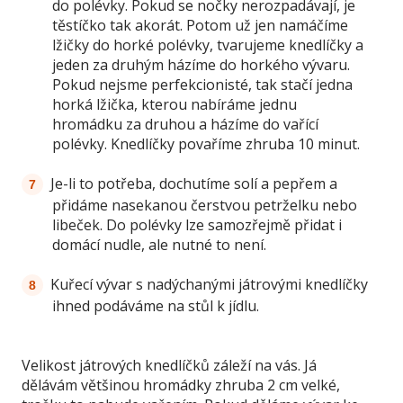
do polévky. Pokud se nočky nerozpadávají, je
těstíčko tak akorát. Potom už jen namáčíme
lžičky do horké polévky, tvarujeme knedlíčky a
jeden za druhým házíme do horkého vývaru.
Pokud nejsme perfekcionisté, tak stačí jedna
horká lžička, kterou nabíráme jednu
hromádku za druhou a házíme do vařící
polévky. Knedlíčky povaříme zhruba 10 minut.
Je-li to potřeba, dochutíme solí a pepřem a
přidáme nasekanou čerstvou petrželku nebo
libeček. Do polévky lze samozřejmě přidat i
domácí nudle, ale nutné to není.
Kuřecí vývar s nadýchanými játrovými knedlíčky
ihned podáváme na stůl k jídlu.
Velikost játrových knedlíčků záleží na vás. Já
dělávám většinou hromádky zhruba 2 cm velké,