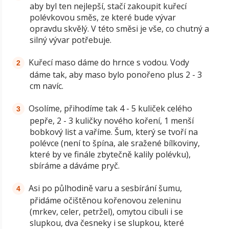
aby byl ten nejlepší, stačí zakoupit kuřecí
polévkovou směs, ze které bude vývar
opravdu skvělý. V této směsi je vše, co chutný a
silný vývar potřebuje.
Kuřecí maso dáme do hrnce s vodou. Vody
dáme tak, aby maso bylo ponořeno plus 2 - 3
cm navíc.
Osolíme, přihodíme tak 4 - 5 kuliček celého
pepře, 2 - 3 kuličky nového koření, 1 menší
bobkový list a vaříme. Šum, který se tvoří na
polévce (není to špína, ale sražené bílkoviny,
které by ve finále zbytečně kalily polévku),
sbíráme a dáváme pryč.
Asi po půlhodině varu a sesbírání šumu,
přidáme očištěnou kořenovou zeleninu
(mrkev, celer, petržel), omytou cibuli i se
slupkou, dva česneky i se slupkou, které