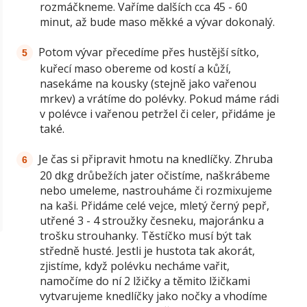
rozmáčkneme. Vaříme dalších cca 45 - 60
minut, až bude maso měkké a vývar dokonalý.
Potom vývar přecedíme přes hustější sítko,
kuřecí maso obereme od kostí a kůží,
nasekáme na kousky (stejně jako vařenou
mrkev) a vrátíme do polévky. Pokud máme rádi
v polévce i vařenou petržel či celer, přidáme je
také.
Je čas si připravit hmotu na knedlíčky. Zhruba
20 dkg drůbežích jater očistíme, naškrábeme
nebo umeleme, nastrouháme či rozmixujeme
na kaši. Přidáme celé vejce, mletý černý pepř,
utřené 3 - 4 stroužky česneku, majoránku a
trošku strouhanky. Těstíčko musí být tak
středně husté. Jestli je hustota tak akorát,
zjistíme, když polévku necháme vařit,
namočíme do ní 2 lžičky a těmito lžičkami
vytvarujeme knedlíčky jako nočky a vhodíme