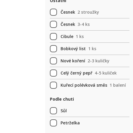
Ostatní
Česnek
2 stroužky
Česnek
3-4 ks
Cibule
1 ks
Bobkový list
1 ks
Nové koření
2-3 kuličky
Celý černý pepř
4-5 kuliček
Kuřecí polévková směs
1 balení
Podle chuti
Sůl
Petrželka