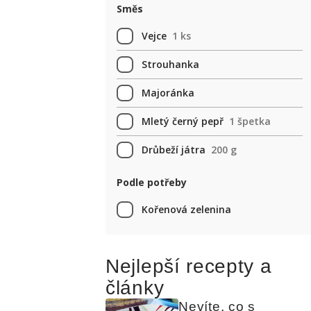
Směs
Vejce
1 ks
Strouhanka
Majoránka
Mletý černý pepř
1 špetka
Drůbeží játra
200 g
Podle potřeby
Kořenová zelenina
Nejlepší recepty a
články
Nevíte, co s 