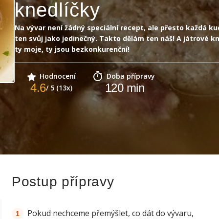
knedlíčky
Na vývar není žádný speciální recept, ale přesto každá ku
ten svůj jako jedinečný. Takto dělám ten náš! A játrové k
ty moje, ty jsou bezkonkurenční!
Hodnocení
Doba přípravy
4.6
120
min
/ 5 (13x)
Postup přípravy
Pokud nechceme přemýšlet, co dát do vývaru,