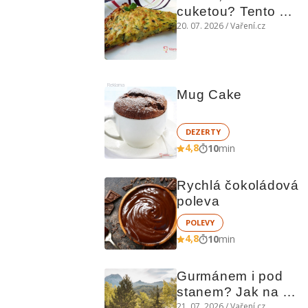
cuketou? Tento 
levný slaný koláč 
20. 07. 2026 / Vaření.cz
chutná božsky teplý 
i studený
Reklama
Mug Cake
DEZERTY
4,8
10
min
Rychlá čokoládová 
poleva
POLEVY
4,8
10
min
Gurmánem i pod 
stanem? Jak na 
polní kuchyni a na 
21. 07. 2026 / Vaření.cz