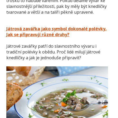
trošku to nabude vařením. Pokud děláme vývar ke
slavnostnější příležitosti, pak by měly být knedlíčky
tvarované a větší a na talíři pěkně upravené.
Játrová zavářka jako symbol dokonalé polévky.
Jak se připravují různé druhy?
Játrové zavářky patří do slavnostního vývaru i
tradiční polévky k obědu. Proč lidé milují játrové
knedlíčky a jak je jednoduše připravit?