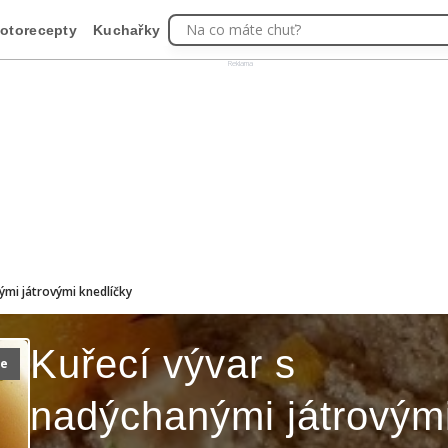
Na co máte chuť?
otorecepty
Kuchařky
Reklama
ými játrovými knedlíčky
Kuřecí vývar s
ie
nadýchanými játrovým