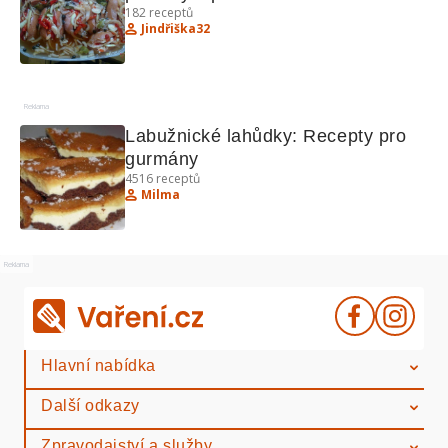
182
receptů
zeleninou
Jindřiška32
Reklama
Labužnické lahůdky: Recepty pro 
gurmány
4516
receptů
Milma
Reklama
Hlavní nabídka
Další odkazy
Zpravodajství a služby