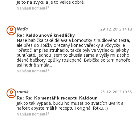
Je to na zvyku a je to velice dobré.
Nahlásit komentář
Naďa
29. 12. 2013 14:18
Re: Kaldounové knedlíčky
Naše babička také dělávala kornoutky z nudlového těsta,
ale přes do špičky ořezaný konec vařečky a vždycky je
"přetočila" přes struhadlo, takže byly ve výsledku jakoby
puntíkaté. Jednou jsem to zkusila sama a vyšly mi z toho
děsné bačkory, způlky rozlepené. Babička se tam nahoře
asi hodně smála...
Nahlásit komentář
romik
25. 12. 2013 10:55
Re: Re: Komentář k receptu Kaldoun
Jak to tak vypadá, budu ho muset po svátcích uvařit a
nafotit abyste měli k receptu i originál fotku. ;)
Nahlásit komentář