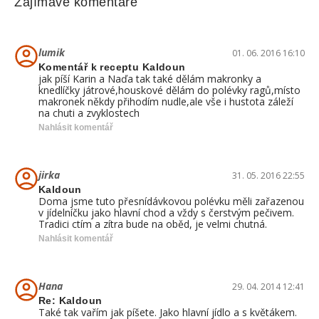
Zajímavé komentáře
lumik
01. 06. 2016 16:10
Komentář k receptu Kaldoun
jak píší Karin a Naďa tak také dělám makronky a
knedlíčky játrové,houskové dělám do polévky ragů,místo
makronek někdy přihodím nudle,ale vše i hustota záleží
na chuti a zvyklostech
Nahlásit komentář
jirka
31. 05. 2016 22:55
Kaldoun
Doma jsme tuto přesnídávkovou polévku měli zařazenou
v jídelníčku jako hlavní chod a vždy s čerstvým pečivem.
Tradici ctím a zítra bude na oběd, je velmi chutná.
Nahlásit komentář
Hana
29. 04. 2014 12:41
Re: Kaldoun
Také tak vařím jak píšete. Jako hlavní jídlo a s květákem.