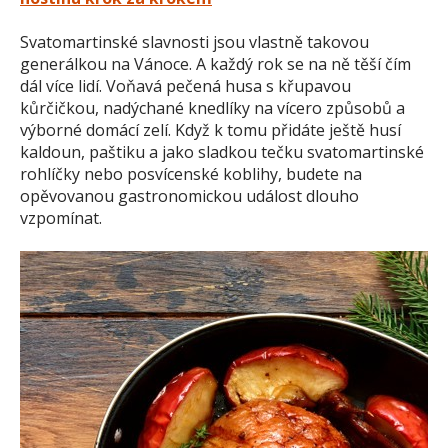
Svatomartinské slavnosti jsou vlastně takovou
generálkou na Vánoce. A každý rok se na ně těší čím
dál více lidí. Voňavá pečená husa s křupavou
kůrčičkou, nadýchané knedlíky na vícero způsobů a
výborné domácí zelí. Když k tomu přidáte ještě husí
kaldoun, paštiku a jako sladkou tečku svatomartinské
rohlíčky nebo posvícenské koblihy, budete na
opěvovanou gastronomickou událost dlouho
vzpomínat.