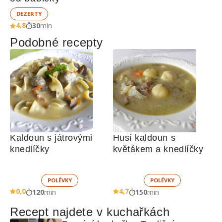
DEZERTY
4,8
30
min
Podobné recepty
Kaldoun s játrovými 
Husí kaldoun s 
knedlíčky
květákem a knedlíčky
POLÉVKY
POLÉVKY
0,0
4,7
120
min
150
min
Recept najdete v kuchařkách