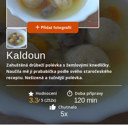
Přidat fotografii
Kaldoun
Zahuštěná drůbeží polévka s žemlovými knedlíčky.
Naučila mě ji prababička podle svého staročeského
receptu. Nešizená a tučnější polévka.
Hodnocení
Doba přípravy
3.3
120
min
/ 5 (252x)
Chutnalo
5
x