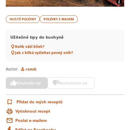
HUSTÉ POLÉVKY
POLÉVKY S MASEM
Užitečné tipy do kuchyně
Kolik váží bílek?
Jak z bílků vyšlehat pevný sníh?
Autor:
romik
Chutnalo mi
Nechutnalo mi
Přidat do mých receptů
Vytisknout recept
Poslat e-mailem
Sdílet na Facebooku