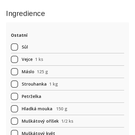
Ingredience
Ostatní
Sůl
Vejce
1 ks
Máslo
125 g
Strouhanka
1 kg
Petrželka
Hladká mouka
150 g
Muškátový oříšek
1/2 ks
Muškátový květ