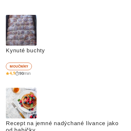
Kynuté buchty
MOUČNÍKY
4,9
90
min
Recept na jemné nadýchané lívance jako 
od babičky