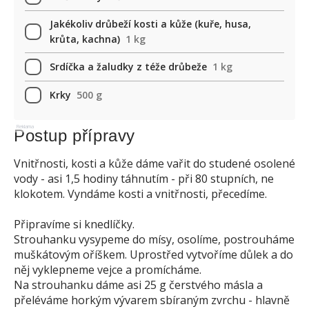
Jakékoliv drůbeží kosti a kůže (kuře, husa,
krůta, kachna)
1 kg
Srdíčka a žaludky z téže drůbeže
1 kg
Krky
500 g
Reklama
Postup přípravy
Vnitřnosti, kosti a kůže dáme vařit do studené osolené
vody - asi 1,5 hodiny táhnutím - při 80 stupních, ne
klokotem. Vyndáme kosti a vnitřnosti, přecedíme.
Připravíme si knedlíčky.
Strouhanku vysypeme do mísy, osolíme, postrouháme
muškátovým oříškem. Uprostřed vytvoříme důlek a do
něj vyklepneme vejce a promícháme.
Na strouhanku dáme asi 25 g čerstvého másla a
přeléváme horkým vývarem sbíraným zvrchu - hlavně