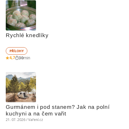
Rychlé knedlíky
PŘÍLOHY
4,7
30
min
Gurmánem i pod stanem? Jak na polní 
kuchyni a na čem vařit
21. 07. 2026 / Vaření.cz