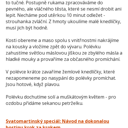
to tučné. Postupně rukama zpracováváme do
pevného, ale vláčného těsta, které se nesmí drobit ani
lepit. Necháme pod utěrkou 10 minut odležet -
strouhanka zvláční. Z hmoty ukoulíme malé knedlíčky,
musí jich být hodně.
Kosti obereme a maso spolu s vnitřnostmi nakrájíme
na kousky a vložíme zpět do vývaru. Polévku
zahustíme světlou máslovou jíškou ze zbylého másla a
hladké mouky a provaříme za občasného promíchání.
V polévce krátce zavaříme žemlové knedlíčky, které
nezapomeneme po nasypání do polévky promíchat.
Jsou hotové, když plavou.
Polévku dochutíme solí a muškátovým květem - pro
ozdobu přidáme sekanou petrželku.
Svatomartinský speciál: Návod na dokonalou
hostinu krok za krokem