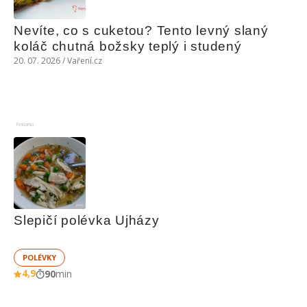
Nevíte, co s cuketou? Tento levný slaný 
koláč chutná božsky teplý i studený
20. 07. 2026 / Vaření.cz
Reklama
Slepičí polévka Ujházy
POLÉVKY
4,9
90
min