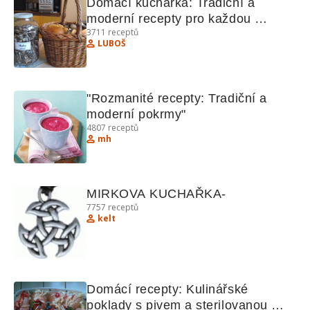
Domácí kuchařka: Tradiční a 
moderní recepty pro každou 
3711
receptů
příležitost
LUBOŠ
"Rozmanité recepty: Tradiční a 
moderní pokrmy"
4807
receptů
mh
MIRKOVA KUCHAŘKA-
7757
receptů
kelt
Domácí recepty: Kulinářské 
poklady s pivem a sterilovanou 