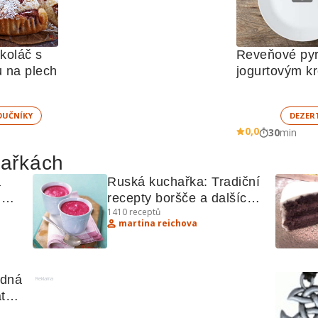
oláč s 
Reveňové pyr
 na plech
jogurtovým 
UČNÍKY
DEZER
0,0
30
min
hařkách
 
Ruská kuchařka: Tradiční 
recepty boršče a dalších 
1410
receptů
šný 
pokrmů
martina reichova
dná 
Reklama
a, 
í 