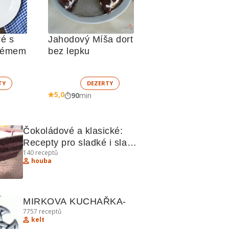
é s 
Jahodový Míša dort 
krémem
bez lepku
TY
DEZERTY
5,0
90
min
Čokoládové a klasické: 
Recepty pro sladké i slané 
140
receptů
chuťové buňky
houba
MIRKOVA KUCHAŘKA-
7757
receptů
kelt