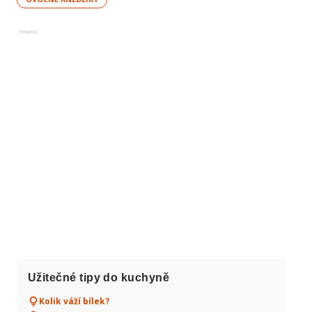
Reklama
Užitečné tipy do kuchyně
Kolik váží bílek?