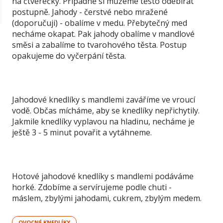
na čtverečky. Případně si můžeme těsto odebírat
postupně. Jahody - čerstvé nebo mražené
(doporučuji) - obalíme v medu. Přebytečný med
necháme okapat. Pak jahody obalíme v mandlové
směsi a zabalíme to tvarohového těsta. Postup
opakujeme do vyčerpání těsta.
Jahodové knedlíky s mandlemi zaváříme ve vroucí
vodě. Občas mícháme, aby se knedlíky nepřichytily.
Jakmile knedlíky vyplavou na hladinu, necháme je
ještě 3 - 5 minut povařit a vytáhneme.
Hotové jahodové knedlíky s mandlemi podáváme
horké. Zdobíme a servírujeme podle chuti -
máslem, zbylými jahodami, cukrem, zbylým medem.
OVOCNÉ KNEDLÍKY