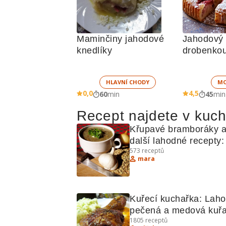
Maminčiny jahodové 
Jahodový k
knedlíky
drobenkou
HLAVNÍ CHODY
MO
0,0
4,5
60
min
45
min
Recept najdete v kuc
Křupavé bramboráky a
další lahodné recepty: 
573
receptů
Čočková polévka, Fale
mara
zajíc, Krkonošský 
houbovec, Obložená 
topinka
Kuřecí kuchařka: Laho
pečená a medová kuřat
1805
receptů
krůta na zázvoru a dalš