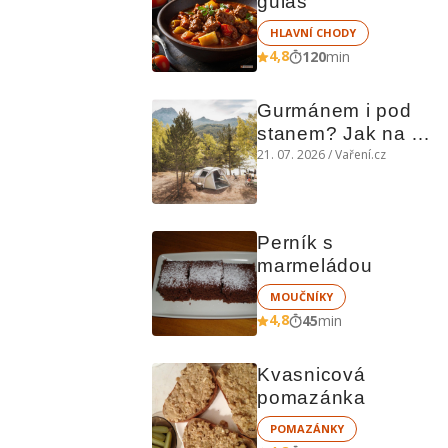
guláš
HLAVNÍ CHODY
4,8
120
min
Gurmánem i pod 
stanem? Jak na 
polní kuchyni a na 
21. 07. 2026 / Vaření.cz
čem vařit
Perník s 
marmeládou
MOUČNÍKY
4,8
45
min
Kvasnicová 
pomazánka
POMAZÁNKY