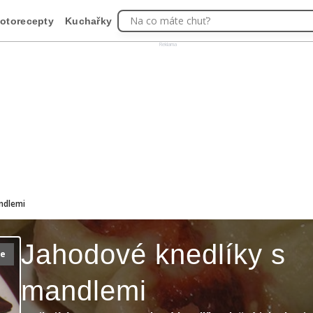
Na co máte chuť?
otorecepty
Kuchařky
Reklama
ndlemi
Jahodové knedlíky s
ie
mandlemi