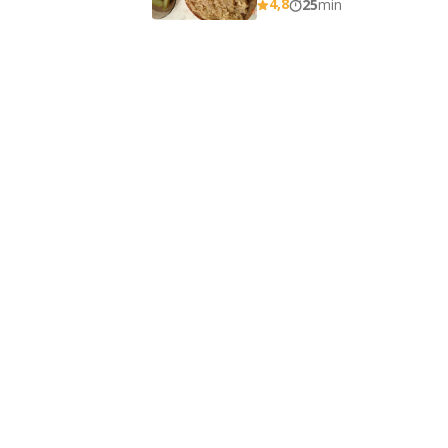
4,8
25
min