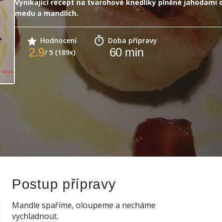
Vynikající recept na tvarohové knedlíky plněné jahodami 
medu a mandlích.
Hodnocení
Doba přípravy
2.9
60
min
/ 5 (189x)
Postup přípravy
Mandle spaříme, oloupeme a necháme
vychladnout.