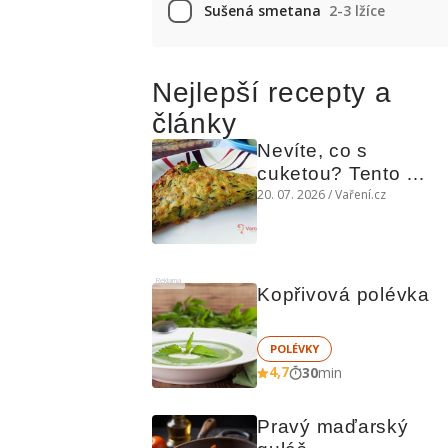
Sušená smetana
2-3 lžíce
Nejlepší recepty a
články
Nevíte, co s 
cuketou? Tento 
levný slaný koláč 
20. 07. 2026 / Vaření.cz
chutná božsky teplý 
i studený
Reklama
Kopřivová polévka
POLÉVKY
4,7
30
min
Pravý maďarský 