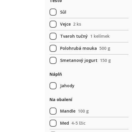
Těsto
Sůl
Vejce
2 ks
Tvaroh tučný
1 kelímek
Polohrubá mouka
500 g
Smetanový jogurt
150 g
Náplň
Jahody
Na obalení
Mandle
100 g
Med
4-5 lžic