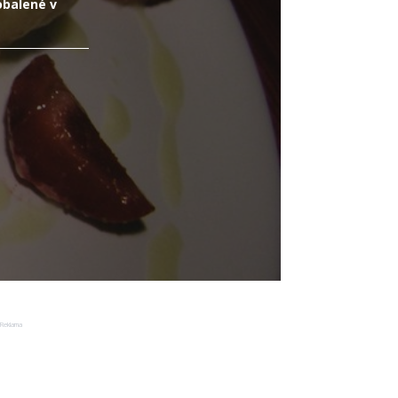
obalené v
Reklama