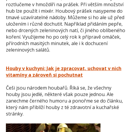
roztlučeme v hmoždíři na prášek. Při větším množství
hub lze použít i mixér. Houbový prášek nasypeme do
tmavé uzavíratelné nádoby. Můžeme si ho ale už před
uložením i různě dochutit. Například přidáním pepře,
nebo drcených zeleninových natí, či jiného oblíbeného
koření. Využijeme ho po celý rok k přípravě omáček,
přírodních masitých minutek, ale i k dochucení
zeleninových salátů.
Houby v kuchyni: Jak je zpracovat, uchovat v nich
vitamíny a zároveň si pochutnat
Češi jsou národem houbařů. Říká se, že všechny
houby jsou jedlé, některé však pouze jednou. Ale
zanechme černého humoru a ponořme se do článku,
který nám přiblíží houby z té zdravotní a kuchařské
stránky.