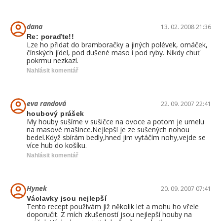
dana
13. 02. 2008 21:36
Re: poraďte!!
Lze ho přidat do bramboračky a jiných polévek, omáček,
čínských jídel, pod dušené maso i pod ryby. Nikdy chuť
pokrmu nezkazí.
Nahlásit komentář
eva randová
22. 09. 2007 22:41
houbový prášek
My houby sušíme v sušičce na ovoce a potom je umelu
na masové mašince.Nejlepší je ze sušených nohou
bedel.Když sbírám bedly,hned jim vytáčím nohy,vejde se
více hub do košíku.
Nahlásit komentář
Hynek
20. 09. 2007 07:41
Václavky jsou nejlepší
Tento recept používám již několik let a mohu ho vřele
doporučit. Z mích zkušeností jsou nejlepší houby na