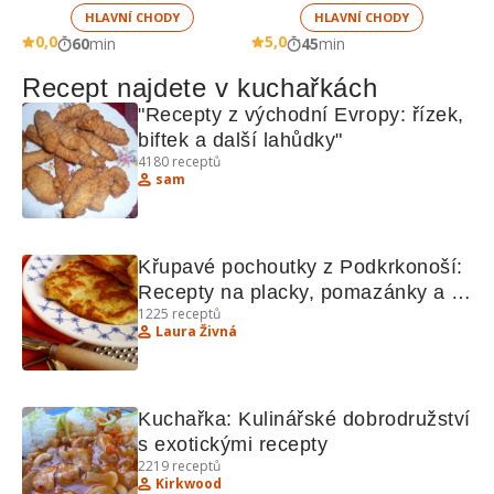
HLAVNÍ CHODY
HLAVNÍ CHODY
0,0
5,0
60
min
45
min
Recept najdete v kuchařkách
"Recepty z východní Evropy: řízek, 
biftek a další lahůdky"
4180
receptů
sam
Křupavé pochoutky z Podkrkonoší: 
Recepty na placky, pomazánky a 
1225
receptů
sladké dobroty
Laura Živná
Kuchařka: Kulinářské dobrodružství 
s exotickými recepty
2219
receptů
Kirkwood