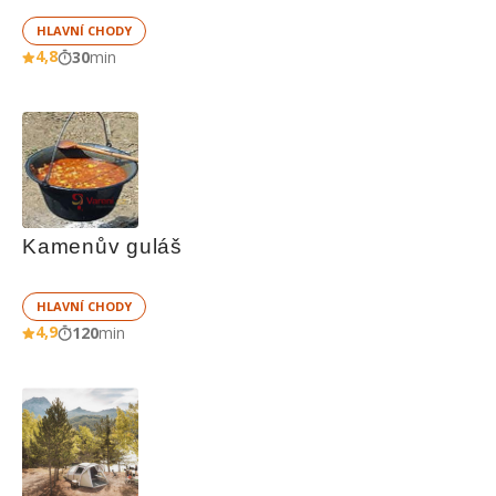
HLAVNÍ CHODY
4,8
30
min
Kamenův guláš
HLAVNÍ CHODY
4,9
120
min