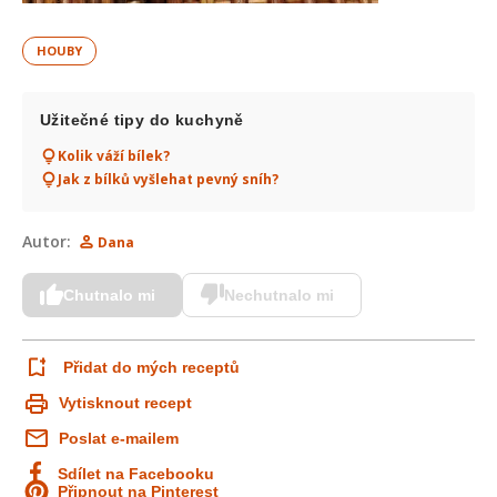
HOUBY
Užitečné tipy do kuchyně
Kolik váží bílek?
Jak z bílků vyšlehat pevný sníh?
Autor:
Dana
Chutnalo mi
Nechutnalo mi
Přidat do mých receptů
Vytisknout recept
Poslat e-mailem
Sdílet na Facebooku
Připnout na Pinterest