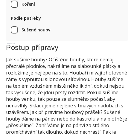
Koření
Podle potřeby
Sušené houby
Reklama
Postup přípravy
Jak sušíme houby? Očištěné houby, které nemají
přezrálé plodnice, nakrájíme na slabounké plátky a
rozložíme je nejlépe na síto. Houbaři mívají zhotovené
rámy s vypnutou silonovou síťovinou. Houby sušíme
na teplém vzdušném místě několik dní, dokud nejsou
tak vysušené, že jdou prsty rozdrtit. Pokud sušíme
houby venku, tak pouze za slunného počasí, aby
nenavlhly. Skladujeme nejlépe v tmavých nádobách s
uzávěrem. Jak připravíme houbový prášek? Sušené
houby dáme na pánev nebo do kastrolu a na plotně je
„přesušíme“. Zahříváme je na pánvi za stálého
promíchávání tak dlouho, dokud nechrastí. Pak je