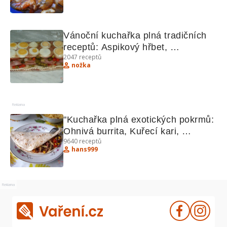
Vánoční kuchařka plná tradičních 
receptů: Aspikový hřbet, 
2047
receptů
Vodouchův nářez, Domácí buchty, 
nožka
Ořechové tyčinky, Koblihy z 
majonézy.
Reklama
"Kuchařka plná exotických pokrmů: 
Ohnivá burrita, Kuřecí kari, 
9640
receptů
Hradečtí votroci"
hans999
Reklama