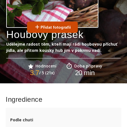
Přidat fotografii
Houbový prášek
Udělejme radost těm, kteří mají rádi houbovou příchuť
jídla, ale přitom kousky hub jim v pokrmu vadí.
Hodnocení
Doba přípravy
3.7
20
min
/ 5 (21x)
Ingredience
Podle chuti