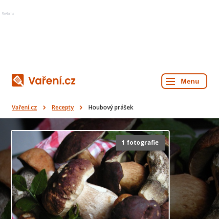
Reklama
Vaření.cz
Recepty
Houbový prášek
1 fotografie