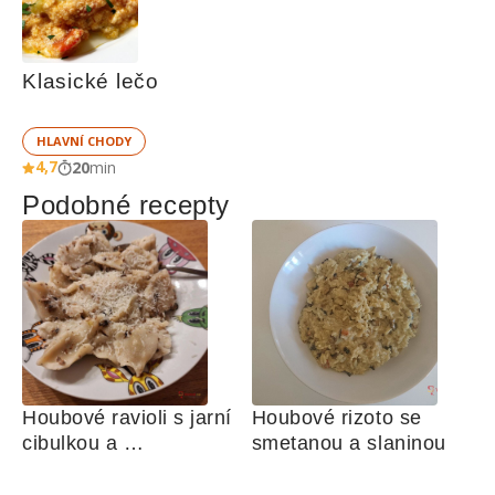
Klasické lečo
HLAVNÍ CHODY
4,7
20
min
Podobné recepty
Houbové ravioli s jarní 
Houbové rizoto se 
cibulkou a 
smetanou a slaninou
parmezánem