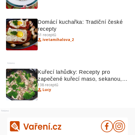
Domácí kuchařka: Tradiční české 
recepty
51
receptů
ivetamihalova_2
Reklama
Kuřecí lahůdky: Recepty pro 
zapečené kuřecí maso, sekanou, 
138
receptů
bramboráčky, česnečku a ovesné 
Lucy
placky
Reklama