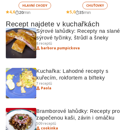
HLAVNÍ CHODY
CHUŤOVKY
4,6
5,0
20
min
35
min
Recept najdete v kuchařkách
Sýrové lahůdky: Recepty na slané 
sýrové tyčinky, štrůdl a šneky
8
receptů
barbora.pumpickova
Kuchařka: Lahodné recepty s 
kuřecím, rokfortem a bifteky
7
receptů
Paola
Bramborové lahůdky: Recepty pro 
zapečenou kaši, závin i omáčku
509
receptů
cookinka