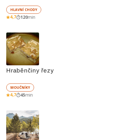
HLAVNÍ CHODY
4,7
120
min
Hraběnčiny řezy
MOUČNÍKY
4,7
45
min