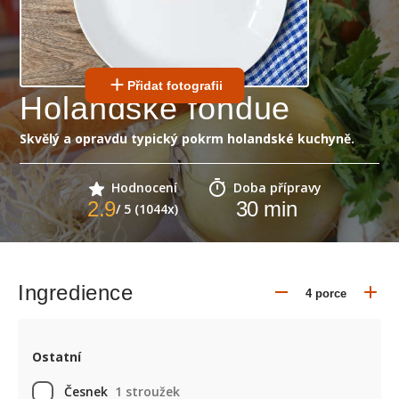
Přidat fotografii
Holandské fondue
Skvělý a opravdu typický pokrm holandské kuchyně.
Hodnocení
Doba přípravy
2.9
30
min
/ 5 (1044x)
Ingredience
Ostatní
Česnek
1 stroužek