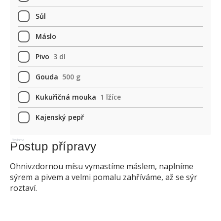
Sůl
Máslo
Pivo
3 dl
Gouda
500 g
Kukuřičná mouka
1 lžíce
Kajenský pepř
Reklama
Postup přípravy
Ohnivzdornou mísu vymastíme máslem, naplníme
sýrem a pivem a velmi pomalu zahříváme, až se sýr
roztaví.