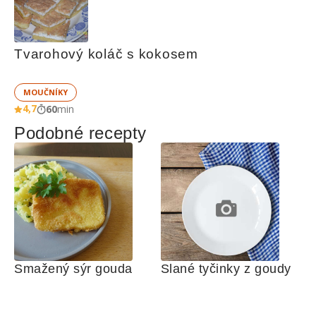
Tvarohový koláč s kokosem
MOUČNÍKY
4,7
60
min
Podobné recepty
Smažený sýr gouda
Slané tyčinky z goudy