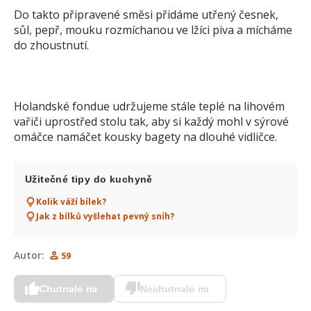
Do takto připravené směsi přidáme utřený česnek,
sůl, pepř, mouku rozmíchanou ve lžíci piva a mícháme
do zhoustnutí.
Holandské fondue udržujeme stále teplé na lihovém
vařiči uprostřed stolu tak, aby si každý mohl v sýrové
omáčce namáčet kousky bagety na dlouhé vidličce.
Užitečné tipy do kuchyně
Kolik váží bílek?
Jak z bílků vyšlehat pevný sníh?
Autor:
59
Chutnalo mi
Nechutnalo mi