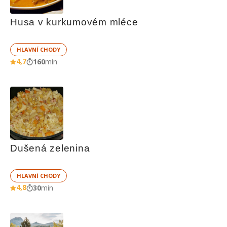
Husa v kurkumovém mléce
HLAVNÍ CHODY
4,7
160
min
Dušená zelenina
HLAVNÍ CHODY
4,8
30
min