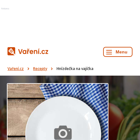
Reklama
Vaření.cz
Recepty
Hnízdečka na vajíčka