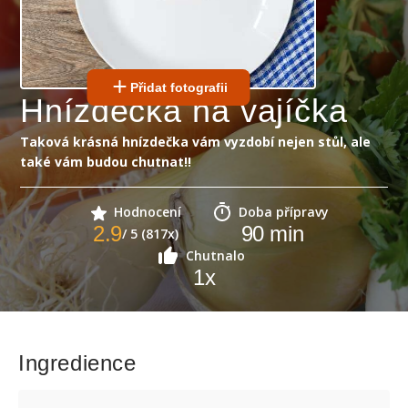
Přidat fotografii
Hnízdečka na vajíčka
Taková krásná hnízdečka vám vyzdobí nejen stůl, ale
také vám budou chutnat!!
Hodnocení
Doba přípravy
2.9
90
min
/ 5 (817x)
Chutnalo
1
x
Ingredience