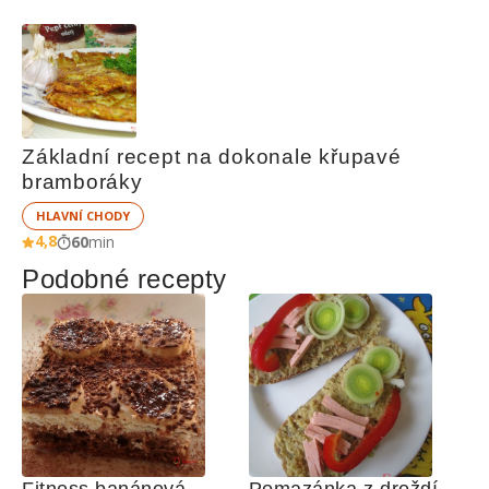
Základní recept na dokonale křupavé 
bramboráky
HLAVNÍ CHODY
4,8
60
min
Podobné recepty