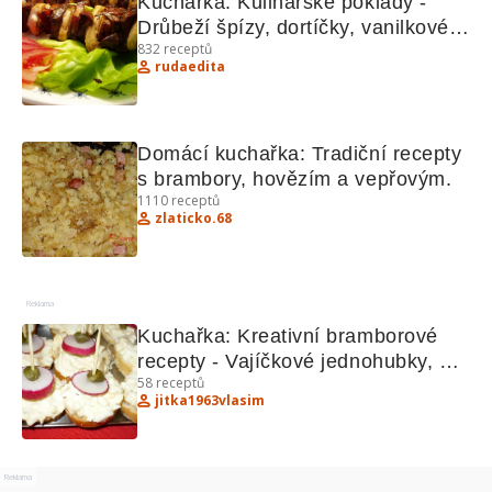
Kuchařka: Kulinářské poklady - 
Drůbeží špízy, dortíčky, vanilkové 
832
receptů
rohlíčky a máslový krém
rudaedita
Domácí kuchařka: Tradiční recepty 
s brambory, hovězím a vepřovým.
1110
receptů
zlaticko.68
Reklama
Kuchařka: Kreativní bramborové 
recepty - Vajíčkové jednohubky, 
58
receptů
pikantní kolečka a chléb ze 
jitka1963vlasim
šlehaného podmáslí
Reklama