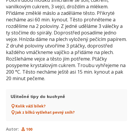
Polohrubou mouku smícháme se solí, cukrem,
vanilkovým cukrem, 3 vejci, droždím a mlékem.
Přidáme změklé máslo a zaděláme těsto. Přikryté
necháme asi 60 min. kynout. Těsto prohněteme a
rozdělíme na 2 poloviny. Z jedné uděláme 3 válečky a
ty stočíme do spirály. Doprostřed posadíme jedno
vejce. Hnízda dáme na plech vyložený pečícím papírem.
Z druhé poloviny utvoříme 3 ptáčky, doprostřed
každého vmáčkneme vajíčko a přidáme na plech.
Rozšleháme vejce a těsto jím potřeme. Ptáčky
posypeme krystalovým cukrem. Troubu vyhřejeme na
200 °C. Těsto necháme ještě asi 15 min. kynout a pak
20 minut pečeme.
Užitečné tipy do kuchyně
Kolik váží bílek?
Jak z bílků vyšlehat pevný sníh?
Autor:
100