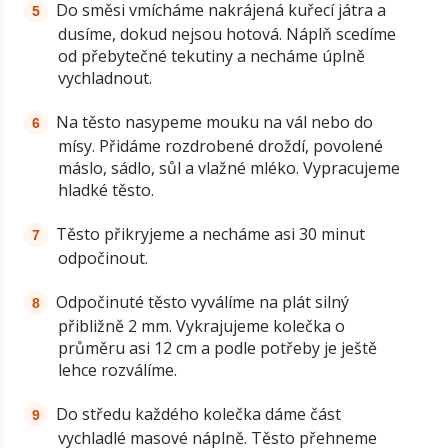
Do směsi vmícháme nakrájená kuřecí játra a
dusíme, dokud nejsou hotová. Náplň scedíme
od přebytečné tekutiny a necháme úplně
vychladnout.
Na těsto nasypeme mouku na vál nebo do
mísy. Přidáme rozdrobené droždí, povolené
máslo, sádlo, sůl a vlažné mléko. Vypracujeme
hladké těsto.
Těsto přikryjeme a necháme asi 30 minut
odpočinout.
Odpočinuté těsto vyválíme na plát silný
přibližně 2 mm. Vykrajujeme kolečka o
průměru asi 12 cm a podle potřeby je ještě
lehce rozválíme.
Do středu každého kolečka dáme část
vychladlé masové náplně. Těsto přehneme