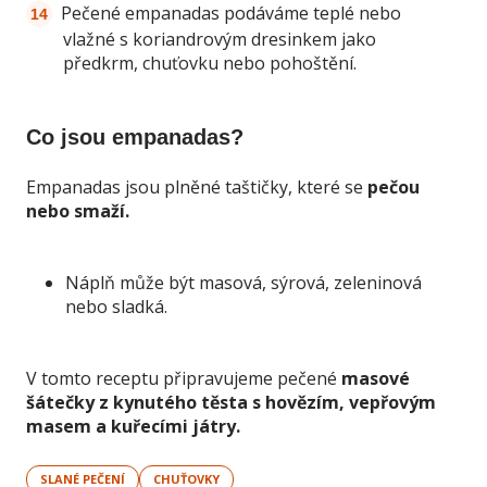
Pečené empanadas podáváme teplé nebo
vlažné s koriandrovým dresinkem jako
předkrm, chuťovku nebo pohoštění.
Co jsou empanadas?
Empanadas jsou plněné taštičky, které se
pečou
nebo smaží.
Náplň může být masová, sýrová, zeleninová
nebo sladká.
V tomto receptu připravujeme pečené
masové
šátečky z kynutého těsta s hovězím, vepřovým
masem a kuřecími játry.
SLANÉ PEČENÍ
CHUŤOVKY