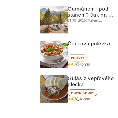
Gurmánem i pod 
stanem? Jak na 
polní kuchyni a na 
21. 07. 2026 / Vaření.cz
čem vařit
Čočková polévka
POLÉVKY
4,7
45
min
Guláš z vepřového 
plecka
HLAVNÍ CHODY
4,7
45
min