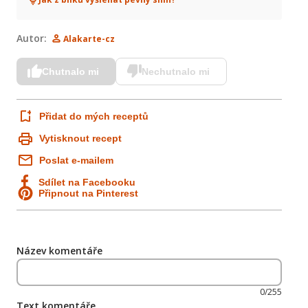
Autor:
Alakarte-cz
Chutnalo mi
Nechutnalo mi
Přidat do mých receptů
Vytisknout recept
Poslat e-mailem
Sdílet na Facebooku
Připnout na Pinterest
Název komentáře
0/255
Text komentáře