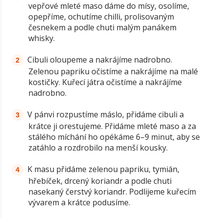
vepřové mleté maso dáme do mísy, osolíme,
opepříme, ochutíme chilli, prolisovaným
česnekem a podle chuti malým panákem
whisky.
Cibuli oloupeme a nakrájíme nadrobno.
Zelenou papriku očistíme a nakrájíme na malé
kostičky. Kuřecí játra očistíme a nakrájíme
nadrobno.
V pánvi rozpustíme máslo, přidáme cibuli a
krátce ji orestujeme. Přidáme mleté maso a za
stálého míchání ho opékáme 6–9 minut, aby se
zatáhlo a rozdrobilo na menší kousky.
K masu přidáme zelenou papriku, tymián,
hřebíček, drcený koriandr a podle chuti
nasekaný čerstvý koriandr. Podlijeme kuřecím
vývarem a krátce podusíme.