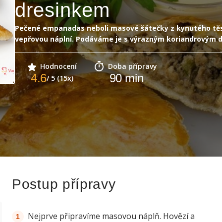
dresinkem
Pečené empanadas neboli masové šátečky z kynutého těs
vepřovou náplní. Podáváme je s výrazným koriandrovým 
Hodnocení
Doba přípravy
4.6
90
min
/ 5 (15x)
Postup přípravy
Nejprve připravíme masovou náplň. Hovězí a