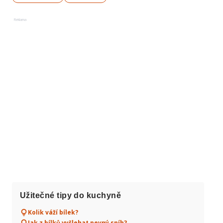
Reklama
Užitečné tipy do kuchyně
Kolik váží bílek?
Jak z bílků vyšlehat pevný sníh?