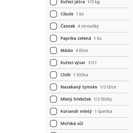
Kuřecí játra
1/3 kg
Cibule
1 ks
Česnek
4 stroužky
Paprika zelená
1 ks
Máslo
4 lžíce
Kuřecí vývar
1/3 l
Chilli
1 lžička
Nasekaný tymián
1/2 lžíce
Mletý hřebíček
1/2 lžičky
Koriandr mletý
1 špetka
Mořská sůl