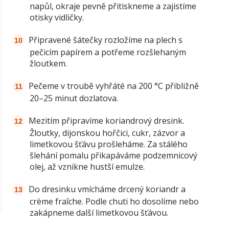
napůl, okraje pevně přitiskneme a zajistíme
otisky vidličky.
Připravené šátečky rozložíme na plech s
pečicím papírem a potřeme rozšlehaným
žloutkem.
Pečeme v troubě vyhřáté na 200 °C přibližně
20–25 minut dozlatova.
Mezitím připravíme koriandrový dresink.
Žloutky, dijonskou hořčici, cukr, zázvor a
limetkovou šťávu prošleháme. Za stálého
šlehání pomalu přikapáváme podzemnicový
olej, až vznikne hustší emulze.
Do dresinku vmícháme drcený koriandr a
crème fraîche. Podle chuti ho dosolíme nebo
zakápneme další limetkovou šťávou.