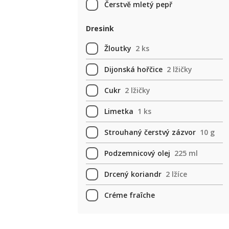
Čerstvě mletý pepř
Dresink
Žloutky
2 ks
Dijonská hořčice
2 lžičky
Cukr
2 lžičky
Limetka
1 ks
Strouhaný čerstvý zázvor
10 g
Podzemnicový olej
225 ml
Drcený koriandr
2 lžíce
Créme fraîche