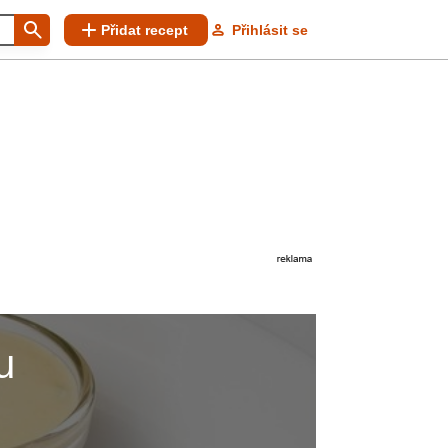
Přidat recept
Přihlásit se
u