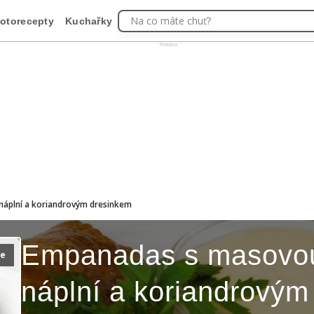
Na co máte chuť?
otorecepty
Kuchařky
Reklama
áplní a koriandrovým dresinkem
Empanadas s masovo
ie
náplní a koriandrovým