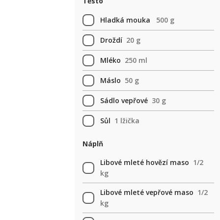
Těsto
Hladká mouka
500 g
Droždí
20 g
Mléko
250 ml
Máslo
50 g
Sádlo vepřové
30 g
Sůl
1 lžička
Náplň
Libové mleté hovězí maso
1/2
kg
Libové mleté vepřové maso
1/2
kg