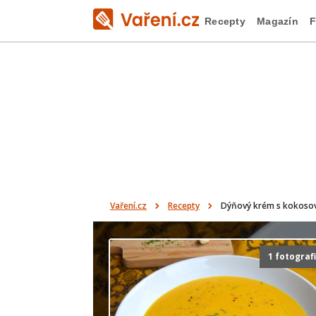
Recepty
Magazín
F
Vaření.cz
Recepty
Dýňový krém s kokoso
1 fotograf