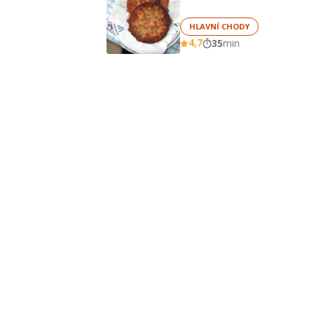
HLAVNÍ CHODY
4,7
35
min