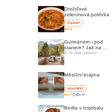
Drožďová 
zeleninová polévka
POLÉVKY
4,8
Gurmánem i pod 
stanem? Jak na 
polní kuchyni a na 
21. 07. 2026 / Vaření.cz
čem vařit
Měsíční krajina
MOUČNÍKY
4,7
45
min
Bedla v trojobalu