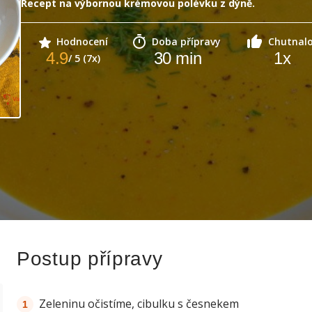
Recept na výbornou krémovou polévku z dýně.
Hodnocení
Doba přípravy
Chutnal
4.9
30
min
1
x
/ 5 (7x)
Postup přípravy
Zeleninu očistíme, cibulku s česnekem