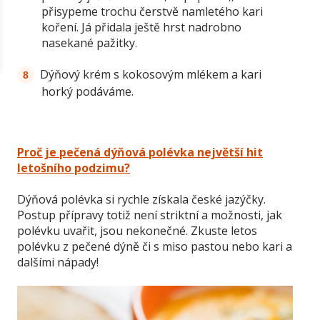
přisypeme trochu čerstvě namletého kari
koření. Já přidala ještě hrst nadrobno
nasekané pažitky.
Dýňový krém s kokosovým mlékem a kari
horký podáváme.
Proč je pečená dýňová polévka největší hit
letošního podzimu?
Dýňová polévka si rychle získala české jazýčky.
Postup přípravy totiž není striktní a možnosti, jak
polévku uvařit, jsou nekonečné. Zkuste letos
polévku z pečené dýně či s miso pastou nebo kari a
dalšími nápady!