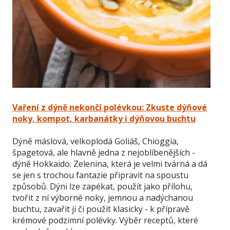
Vaření z dýně nekončí polévkou: Zkuste dýňové
noky, kompot, karbanátky i dýňovou buchtu
Dýně máslová, velkoplodá Goliáš, Chioggia,
špagetová, ale hlavně jedna z nejoblíbenějších -
dýně Hokkaido. Zelenina, která je velmi tvárná a dá
se jen s trochou fantazie připravit na spoustu
způsobů. Dýni lze zapékat, použít jako přílohu,
tvořit z ní výborné noky, jemnou a nadýchanou
buchtu, zavařit ji či použít klasicky - k přípravě
krémové podzimní polévky. Výběr receptů, které