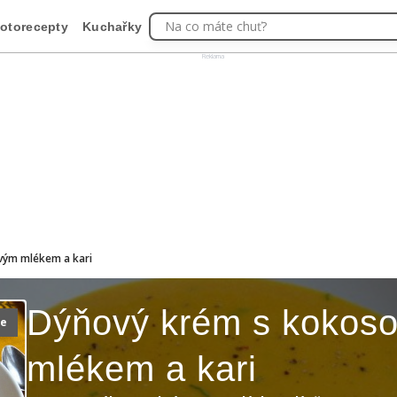
Na co máte chuť?
otorecepty
Kuchařky
Reklama
vým mlékem a kari
Dýňový krém s kokos
ie
mlékem a kari