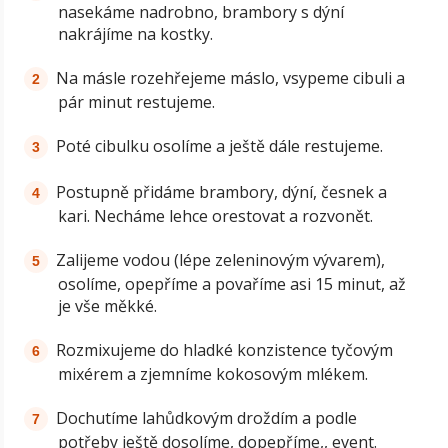
nasekáme nadrobno, brambory s dýní
nakrájíme na kostky.
Na másle rozehřejeme máslo, vsypeme cibuli a
pár minut restujeme.
Poté cibulku osolíme a ještě dále restujeme.
Postupně přidáme brambory, dýní, česnek a
kari. Necháme lehce orestovat a rozvonět.
Zalijeme vodou (lépe zeleninovým vývarem),
osolíme, opepříme a povaříme asi 15 minut, až
je vše měkké.
Rozmixujeme do hladké konzistence tyčovým
mixérem a zjemníme kokosovým mlékem.
Dochutíme lahůdkovým droždím a podle
potřeby ještě dosolíme, dopepříme,, event.