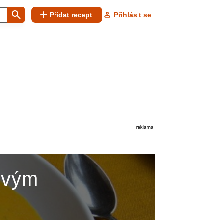
Přidat recept
Přihlásit se
ovým