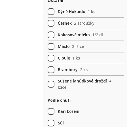
Ostatní
Dýně Hokaido
1 ks
Česnek
2 stroužky
Kokosové mléko
1/2 dl
Máslo
2 lžíce
Cibule
1 ks
Brambory
2 ks
Sušené lahůdkové droždí
4
lžíce
Podle chuti
Kari koření
Sůl