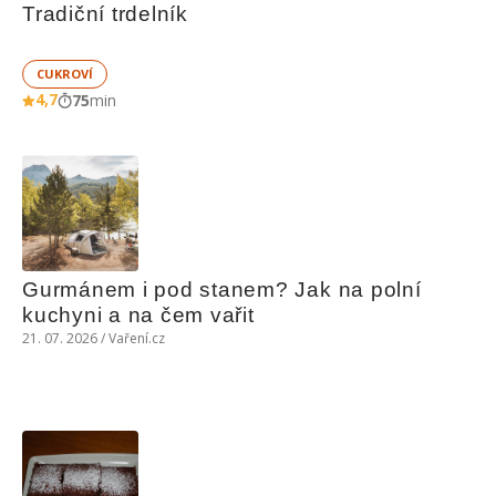
Tradiční trdelník
CUKROVÍ
4,7
75
min
Gurmánem i pod stanem? Jak na polní 
kuchyni a na čem vařit
21. 07. 2026 / Vaření.cz