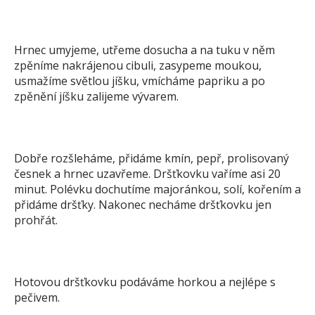
Hrnec umyjeme, utřeme dosucha a na tuku v něm
zpěníme nakrájenou cibuli, zasypeme moukou,
usmažíme světlou jíšku, vmícháme papriku a po
zpěnění jíšku zalijeme vývarem.
Dobře rozšleháme, přidáme kmín, pepř, prolisovaný
česnek a hrnec uzavřeme. Dršťkovku vaříme asi 20
minut. Polévku dochutíme majoránkou, solí, kořením a
přidáme dršťky. Nakonec necháme dršťkovku jen
prohřát.
Hotovou dršťkovku podáváme horkou a nejlépe s
pečivem.