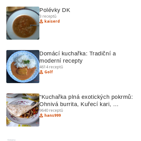
Polévky DK
3
receptů
kaiserd
Domácí kuchařka: Tradiční a 
moderní recepty
4614
receptů
Golf
"Kuchařka plná exotických pokrmů: 
Ohnivá burrita, Kuřecí kari, 
9640
receptů
Hradečtí votroci"
hans999
Reklama