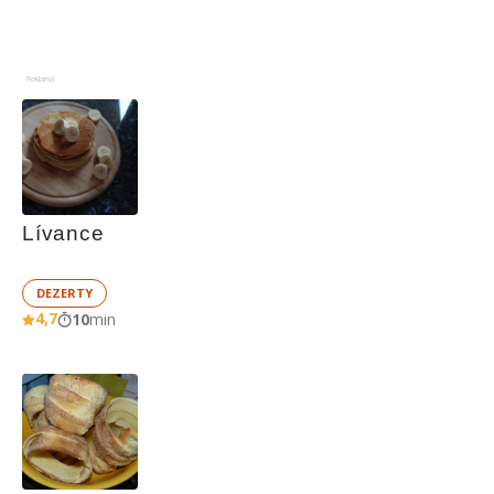
Reklama
Lívance
DEZERTY
4,7
10
min