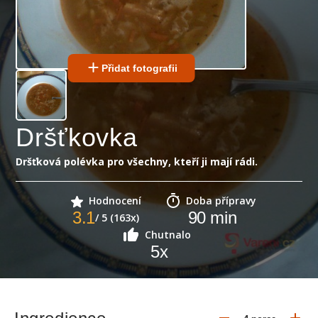
Přidat fotografii
Dršťkovka
Dršťková polévka pro všechny, kteří ji mají rádi.
Hodnocení
Doba přípravy
3.1
90
min
/ 5 (163x)
Chutnalo
5
x