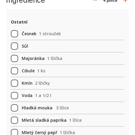
Ingredience
Ostatní
Česnek
1 stroužek
Sůl
Majoránka
1 lžička
Cibule
1 ks
Kmín
2 lžičky
Voda
1 a 1/2 l
Hladká mouka
3 lžíce
Mletá sladká paprika
1 lžíce
Mletý černý pepř
1 lžička