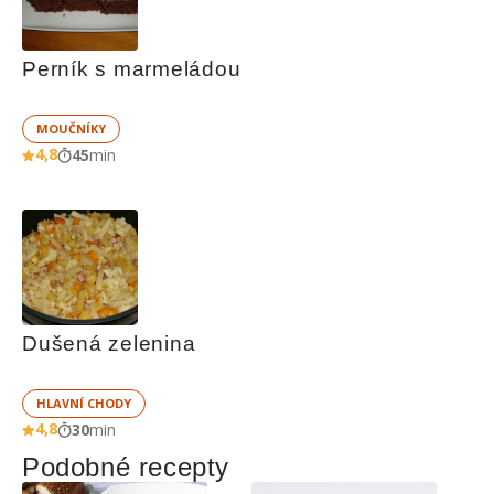
Perník s marmeládou
MOUČNÍKY
4,8
45
min
Dušená zelenina
HLAVNÍ CHODY
4,8
30
min
Podobné recepty