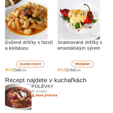
Dušené dršťky s fazolí 
Gratinované dršťky s 
a klobásou
ementálským sýrem
HLAVNÍ CHODY
PŘEDKRMY
3,8
3,0
60
min
150
min
Recept najdete v kuchařkách
POLÉVKY
47
receptů
dana.pickova