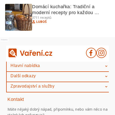
Domácí kuchařka: Tradiční a 
moderní recepty pro každou 
3711
receptů
příležitost
LUBOŠ
Reklama
Hlavní nabídka
Další odkazy
Zpravodajství a služby
Kontakt
Máte nějaký dobrý nápad, připomínku, nebo vám něco na
stránkách nefunguje?