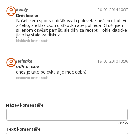
koudy
26. 02. 2014 10:37
Dršťkovka
Našel jsem spoustu dršťkových polévek z něčeho, bůh ví
z čeho, ale klasickou dršťkovku aby pohledal. Chtěl jsem
si jenom osvěžit paměť, ale díky za recept. Tohle klasické
jídlo by stálo za diskuzi.
Nahlásit komentář
Helenka
18. 05. 2010 13:36
vařila jsem
dnes je tato polévka a je moc dobrá
Nahlásit komentář
Název komentáře
0/255
Text komentáře