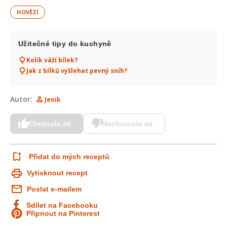
HOVĚZÍ
Užitečné tipy do kuchyně
Kolik váží bílek?
Jak z bílků vyšlehat pevný sníh?
Autor:
Jenik
Chutnalo mi
Nechutnalo mi
Přidat do mých receptů
Vytisknout recept
Poslat e-mailem
Sdílet na Facebooku
Připnout na Pinterest