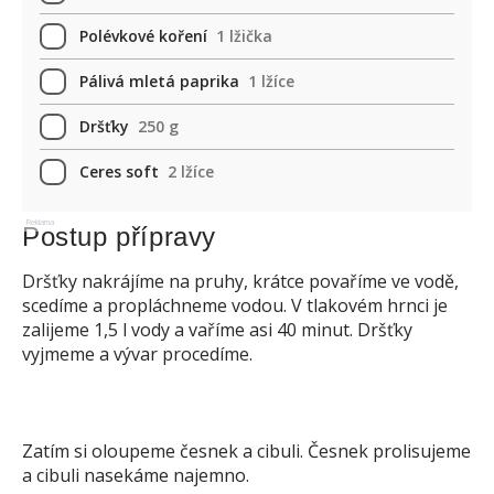
Polévkové koření
1 lžička
Pálivá mletá paprika
1 lžíce
Dršťky
250 g
Ceres soft
2 lžíce
Reklama
Postup přípravy
Dršťky nakrájíme na pruhy, krátce povaříme ve vodě,
scedíme a propláchneme vodou. V tlakovém hrnci je
zalijeme 1,5 l vody a vaříme asi 40 minut. Dršťky
vyjmeme a vývar procedíme.
Zatím si oloupeme česnek a cibuli. Česnek prolisujeme
a cibuli nasekáme najemno.